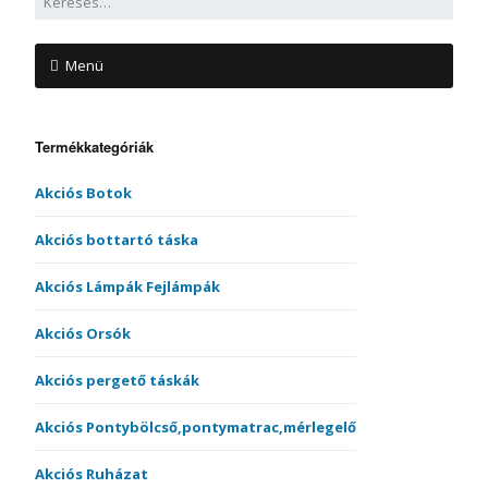
Menü
Termékkategóriák
Akciós Botok
Akciós bottartó táska
Akciós Lámpák Fejlámpák
Akciós Orsók
Akciós pergető táskák
Akciós Pontybölcső,pontymatrac,mérlegelő
Akciós Ruházat