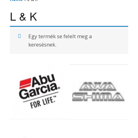
L & K
Egy termék se felelt meg a
keresésnek.