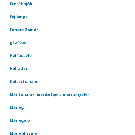
Etetőhajók
Fejlámpa
Fonott Zsinór
gázfőző
Halfüstölő
Halradar
Haltartó háló
Merítőhálók, merítőfejek, merítőnyelek
Mérleg
Mérlegelő
Monofil zsinór