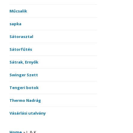
Műcsalik
sapka
Sátorasztal
Sátorfűtés
Sátrak, Ernyők
Swinger Szett
Tengeri botok
Thermo Nadrág
Vásárlási utalvány
Home
»
L & K