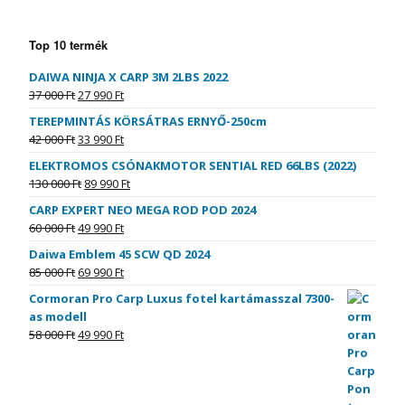
Top 10 termék
DAIWA NINJA X CARP 3M 2LBS 2022
37 000
Ft
27 990
Ft
TEREPMINTÁS KÖRSÁTRAS ERNYŐ-250cm
42 000
Ft
33 990
Ft
ELEKTROMOS CSÓNAKMOTOR SENTIAL RED 66LBS (2022)
130 000
Ft
89 990
Ft
CARP EXPERT NEO MEGA ROD POD 2024
60 000
Ft
49 990
Ft
Daiwa Emblem 45 SCW QD 2024
85 000
Ft
69 990
Ft
Cormoran Pro Carp Luxus fotel kartámasszal 7300-
as modell
58 000
Ft
49 990
Ft