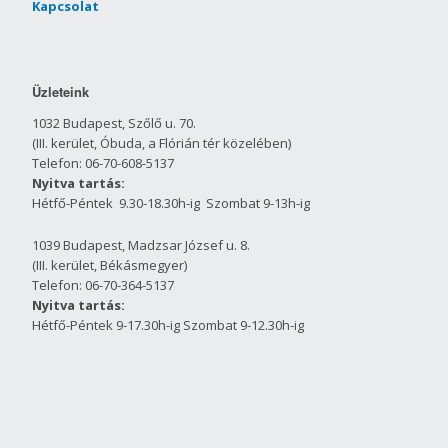
Kapcsolat
Üzleteink
1032 Budapest, Szőlő u. 70.
(III. kerület, Óbuda, a Flórián tér közelében)
Telefon: 06-70-608-5137
Nyitva tartás:
Hétfő-Péntek 9.30-18.30h-ig Szombat 9-13h-ig
1039 Budapest, Madzsar József u. 8.
(III. kerület, Békásmegyer)
Telefon: 06-70-364-5137
Nyitva tartás:
Hétfő-Péntek 9-17.30h-ig Szombat 9-12.30h-ig