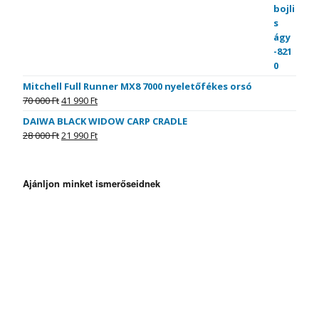
Mitchell Full Runner MX8 7000 nyeletőfékes orsó
70 000
Ft
41 990
Ft
DAIWA BLACK WIDOW CARP CRADLE
28 000
Ft
21 990
Ft
Ajánljon minket ismerőseidnek