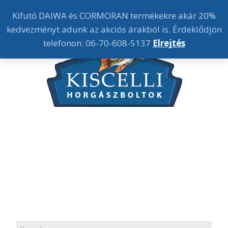
Kifutó DAIWA és CORMORAN termékekre akár 20%
kedvezményt adunk az akciós árakból is. Érdeklődjön
telefonon: 06-70-608-5137
Elrejtés
1032 Budapest Szőlő u. 70.
Nyitva tartás:
Hétfő-Péntek 9.30-18.30h-ig
Szombat 9-13h-ig
Tel:
+36 70 608-5137
Tel:
+36 70 364-5137
kiscellihorgaszbolt@gmail.hu