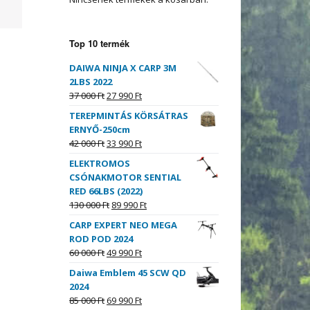
Top 10 termék
DAIWA NINJA X CARP 3M
2LBS 2022
37 000
Ft
27 990
Ft
TEREPMINTÁS KÖRSÁTRAS
ERNYŐ-250cm
42 000
Ft
33 990
Ft
ELEKTROMOS
CSÓNAKMOTOR SENTIAL
RED 66LBS (2022)
130 000
Ft
89 990
Ft
CARP EXPERT NEO MEGA
ROD POD 2024
60 000
Ft
49 990
Ft
Daiwa Emblem 45 SCW QD
2024
85 000
Ft
69 990
Ft