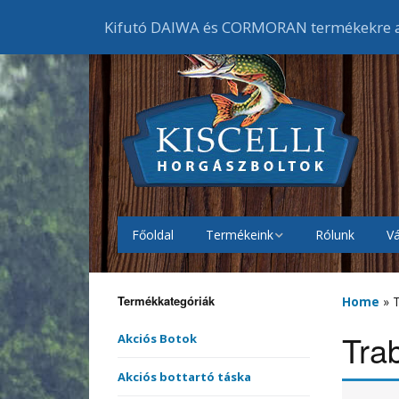
Kifutó DAIWA és CORMORAN termékekre ak
Főoldal
Termékeink
Rólunk
Vá
Akciós Botok
Bojlis
botok
Termékkategóriák
Home
»
Akciós Orsók
Elsőf
Feede
orsók
Tra
Akciós Botok
Akciós Ruházat
Cipők
Akciós bottartó táska
Harcs
Harci
Gumic
orsók
melle