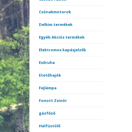
merítőnyelek
Kötöt
Csónakmotorok
Sátrak, Ernyők
Delkim termékek
Vásárlási utalvány
Egyéb Akciós termékek
Versenyládák
Elektromos kapásjelzők
Esőruha
Etetőhajók
Fejlámpa
Fonott Zsinór
gázfőző
Halfüstölő