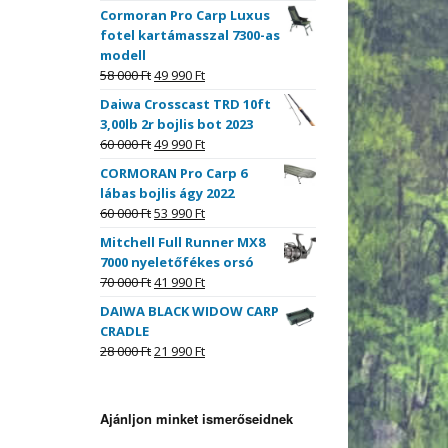
Cormoran Pro Carp Luxus
fotel kartámasszal 7300-as
modell
58 000
Ft
49 990
Ft
Daiwa Crosscast TRD 10ft
3,00lb 2r bojlis bot 2023
60 000
Ft
49 990
Ft
CORMORAN Pro Carp 6
lábas bojlis ágy 2022
60 000
Ft
53 990
Ft
Mitchell Full Runner MX8
7000 nyeletőfékes orsó
70 000
Ft
41 990
Ft
DAIWA BLACK WIDOW CARP
CRADLE
28 000
Ft
21 990
Ft
Ajánljon minket ismerőseidnek