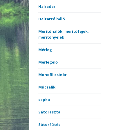
Halradar
Haltartó háló
Merítőhálók, merítőfejek,
merítőnyelek
Mérleg
Mérlegelő
Monofil zsinór
Műcsalik
sapka
Sátorasztal
Sátorfűtés