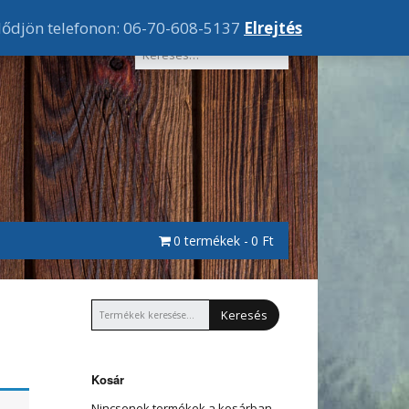
lődjön telefonon: 06-70-608-5137
Elrejtés
0 termékek
0 Ft
Keresés
Kosár
Nincsenek termékek a kosárban.