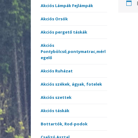
Akciós székek, ágyak,
comb
Akciós Lámpák Fejlámpák
fotelek
Match
Harcs
Akciós Orsók
Pulóv
Akciós szettek
Multis
Pólók
Multi 
Akciós pergető táskák
Bottartók, Rod-podok
Perge
Therm
Nyele
ruház
Akciós
Pontybölcső,pontymatrac,mérl
Csónakmotorok
Spicc,
egelő
Nyele
orsók
Egyéb Akciós termékek
surf 
Akciós Ruházat
Perge
Elektromos kapásjelzők
Teles
Akciós székek, ágyak, fotelek
Elsőf
botok
Akciós szettek
Etetőanyag Szettek
Akciós táskák
Horgok
Hárm
Bottartók, Rod-podok
Merítőhálók,
Horgo
merítőfejek,
Csalizó Asztal