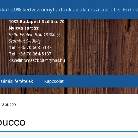
ár 20% kedvezményt adunk az akciós árakból is. Érdek
1032 Budapest Szőlő u. 70.
Nyitva tartás:
Hétfő-Péntek 9.30-18.30h-ig
Szombat 9-13h-ig
Tel:
+36 70 608-5137
Tel:
+36 70 364-5137
kiscellihorgaszbolt@gmail.hu
sárlási feltételek
Kapcsolat
, Pontyozó, Surf
2.7m és 3 m-s bojlis
botok
Trabucco
ékes távdobó
r, Picker botok
3,6 m-s bojlis botok
3,6 m alatti feeder botok
bucco
, Bakancsok,
ázó botok
fékes, Hátsófékes
sizma,
3,9 m-s bojlis botok
3,6 m-s feeder botok
scsizma,