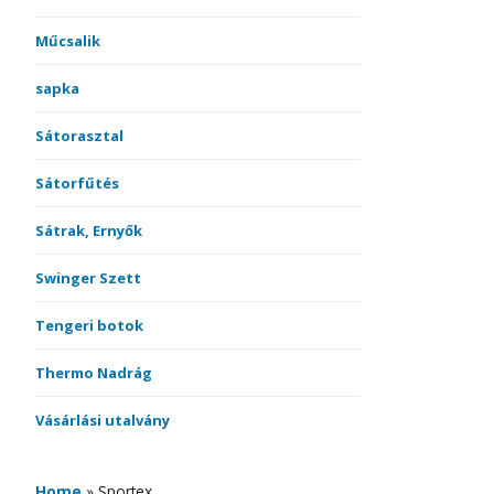
Műcsalik
sapka
Sátorasztal
Sátorfűtés
Sátrak, Ernyők
Swinger Szett
Tengeri botok
Thermo Nadrág
Vásárlási utalvány
Home
»
Sportex