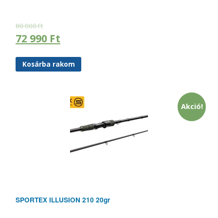
80 000
Ft
72 990
Ft
Kosárba rakom
Akció!
SPORTEX ILLUSION 210 20gr