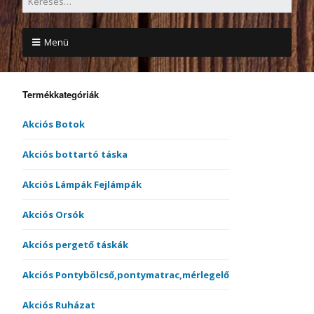
Menü
Termékkategóriák
Akciós Botok
Akciós bottartó táska
Akciós Lámpák Fejlámpák
Akciós Orsók
Akciós pergető táskák
Akciós Pontybölcső,pontymatrac,mérlegelő
Akciós Ruházat