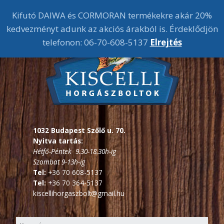
Kifutó DAIWA és CORMORAN termékekre akár 20%
kedvezményt adunk az akciós árakból is. Érdeklődjön
telefonon: 06-70-608-5137
Elrejtés
1032 Budapest Szőlő u. 70.
Nyitva tartás:
Hétfő-Péntek 9.30-18.30h-ig
Szombat 9-13h-ig
Tel:
+36 70 608-5137
Tel:
+36 70 364-5137
kiscellihorgaszbolt@gmail.hu