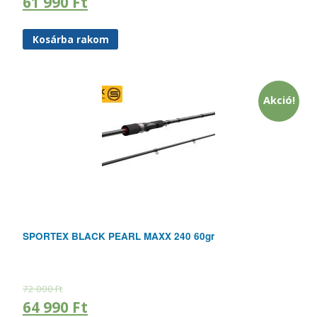
61 990
Ft
Kosárba rakom
Akció!
SPORTEX BLACK PEARL MAXX 240 60gr
72 000
Ft
64 990
Ft