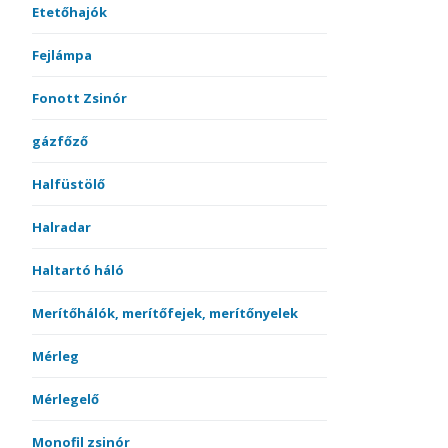
Etetőhajók
Fejlámpa
Fonott Zsinór
gázfőző
Halfüstölő
Halradar
Haltartó háló
Merítőhálók, merítőfejek, merítőnyelek
Mérleg
Mérlegelő
Monofil zsinór