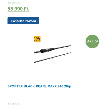
62 000
Ft
55 990
Ft
Kosárba rakom
Akció!
SPORTEX BLACK PEARL MAXX 240 20gr
64 000
Ft