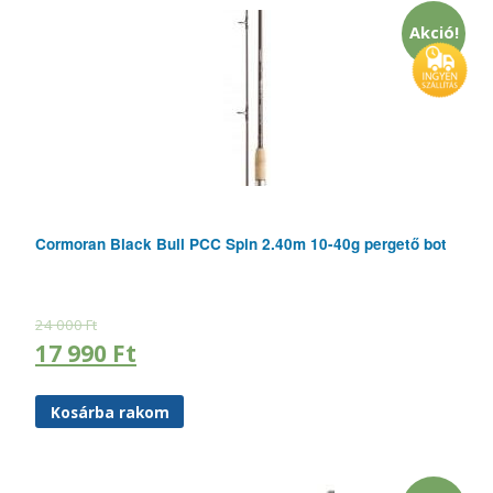
Akció!
Cormoran Black Bull PCC Spin 2.40m 10-40g pergető bot
24 000
Ft
17 990
Ft
Kosárba rakom