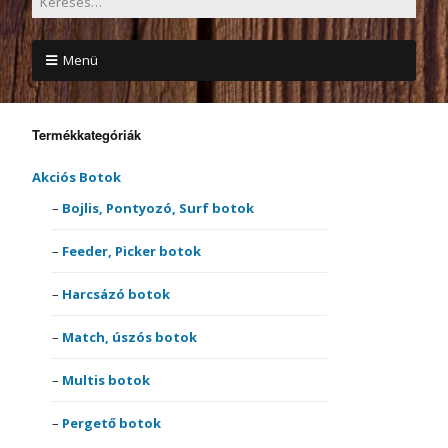
Menü
Termékkategóriák
Akciós Botok
Bojlis, Pontyozó, Surf botok
Feeder, Picker botok
Harcsázó botok
Match, úszós botok
Multis botok
Pergető botok