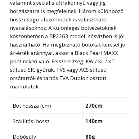
valamint speciális ultrakönnyű vagy jig
horgászatra is megfelelnek. Három különböző
hosszúságú utazómodell is választható
nyaralásokhoz. A különleges botvezetőknek
köszönhetően a BP2263 modell sósvízben is jól
használható. Ha megbízható botokat keresel jó
ár-érték aránnyal, akkor a Black Pearl MAXX
pont neked való. Felszereltség: KW / KL / KT
stílusú SIC gyűrűk, TVS vagy ACS stílusú
orsótartók és tartós EVA Duplon osztott
markolatok.
Bot hossza (cm)
270cm
Szállítási hossz
140cm
Dobósúly
80g