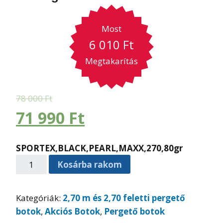
Most
6 010
Ft
Megtakarítás
78 000
Ft
71 990
Ft
SPORTEX,BLACK,PEARL,MAXX,270,80gr
Kosárba rakom
Kategóriák:
2,70 m és 2,70 feletti pergető
botok
,
Akciós Botok
,
Pergető botok