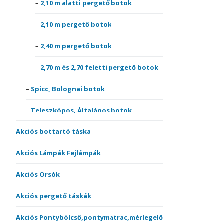
2,10 m alatti pergető botok
2,10 m pergető botok
2,40 m pergető botok
2,70 m és 2,70 feletti pergető botok
Spicc, Bolognai botok
Teleszkópos, Általános botok
Akciós bottartó táska
Akciós Lámpák Fejlámpák
Akciós Orsók
Akciós pergető táskák
Akciós Pontybölcső,pontymatrac,mérlegelő