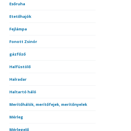
Esőruha
Etetőhajók
Fejlámpa
Fonott Zsinór
gázfőző
Halfüstölő
Halradar
Haltartó háló
Merítőhálók, merítőfejek, merítőnyelek
Mérleg
Mérlegelő