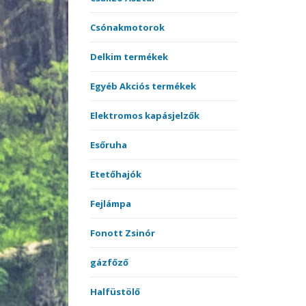
merítőnyelek
Kötöt
Csónakmotorok
Sátrak, Ernyők
Delkim termékek
Vásárlási utalvány
Egyéb Akciós termékek
Versenyládák
Elektromos kapásjelzők
Esőruha
Etetőhajók
Fejlámpa
Fonott Zsinór
gázfőző
Halfüstölő