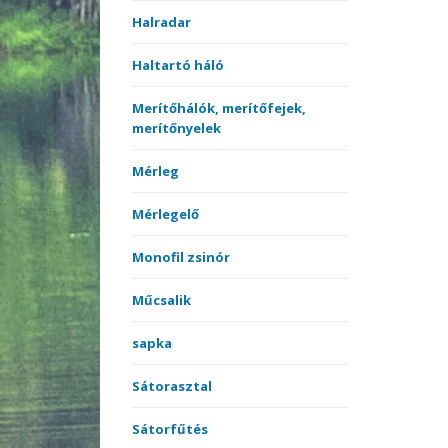
Halradar
Haltartó háló
Merítőhálók, merítőfejek,
merítőnyelek
Mérleg
Mérlegelő
Monofil zsinór
Műcsalik
sapka
Sátorasztal
Sátorfűtés