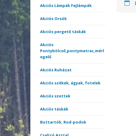
Akciós székek, ágyak,
comb
Akciós Lámpák Fejlámpák
fotelek
Match
Harcs
Akciós Orsók
Pulóv
Akciós szettek
Multis
Pólók
Multi 
Akciós pergető táskák
Bottartók, Rod-podok
Perge
Therm
Nyele
ruház
Akciós
Pontybölcső,pontymatrac,mérl
Csónakmotorok
Spicc,
egelő
Nyele
orsók
Egyéb Akciós termékek
surf 
Akciós Ruházat
Perge
Elektromos kapásjelzők
Teles
Akciós székek, ágyak, fotelek
Elsőf
botok
Akciós szettek
Etetőanyag Szettek
Akciós táskák
Horgok
Hárm
Bottartók, Rod-podok
Merítőhálók,
Horgo
merítőfejek,
Csalizó Asztal