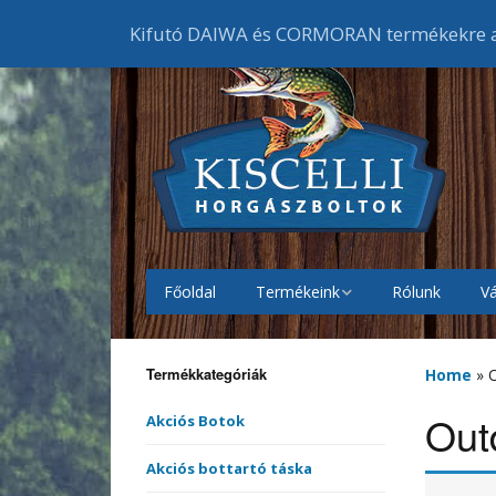
Kifutó DAIWA és CORMORAN termékekre ak
Főoldal
Termékeink
Rólunk
Vá
Akciós Botok
Bojlis
botok
Termékkategóriák
Home
»
Akciós Orsók
Elsőf
Feede
orsók
Out
Akciós Botok
Akciós Ruházat
Cipők
Akciós bottartó táska
Harcs
Harci
Gumic
orsók
melle