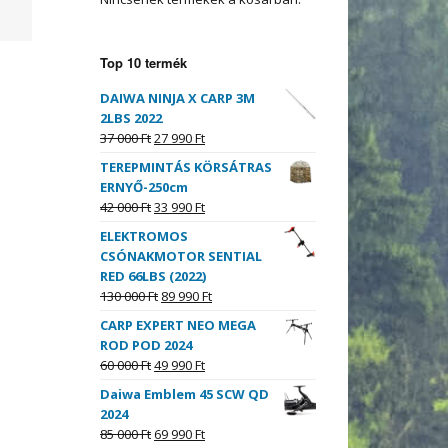
Top 10 termék
DAIWA NINJA X CARP 3M
2LBS 2022
37 000
Ft
27 990
Ft
TEREPMINTÁS KÖRSÁTRAS
ERNYŐ-250cm
42 000
Ft
33 990
Ft
ELEKTROMOS
CSÓNAKMOTOR SENTIAL
RED 66LBS (2022)
130 000
Ft
89 990
Ft
CARP EXPERT NEO MEGA
ROD POD 2024
60 000
Ft
49 990
Ft
Daiwa Emblem 45 SCW QD
2024
85 000
Ft
69 990
Ft