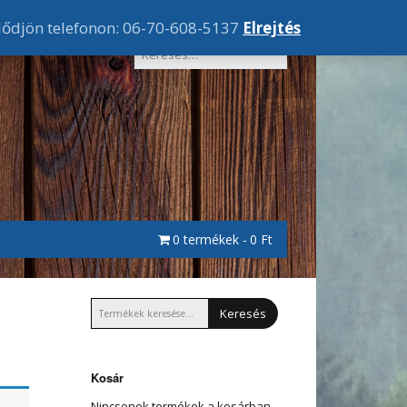
lődjön telefonon: 06-70-608-5137
Elrejtés
0 termékek
0 Ft
Keresés
Kosár
Nincsenek termékek a kosárban.