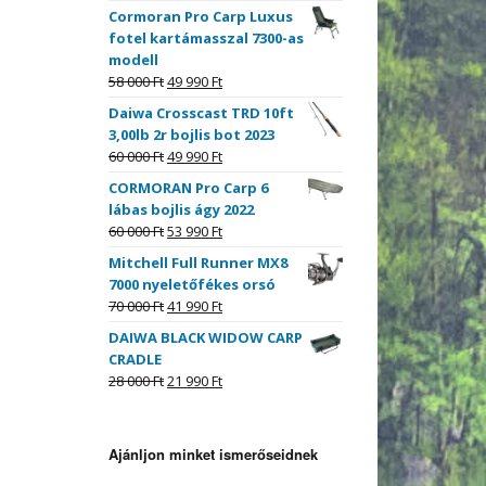
Cormoran Pro Carp Luxus
fotel kartámasszal 7300-as
modell
58 000
Ft
49 990
Ft
Daiwa Crosscast TRD 10ft
3,00lb 2r bojlis bot 2023
60 000
Ft
49 990
Ft
CORMORAN Pro Carp 6
lábas bojlis ágy 2022
60 000
Ft
53 990
Ft
Mitchell Full Runner MX8
7000 nyeletőfékes orsó
70 000
Ft
41 990
Ft
DAIWA BLACK WIDOW CARP
CRADLE
28 000
Ft
21 990
Ft
Ajánljon minket ismerőseidnek