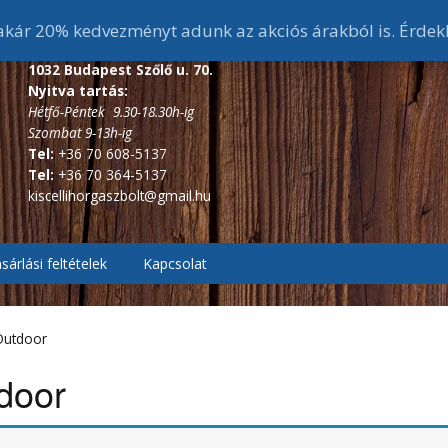
ár 20% kedvezményt adunk az akciós árakból is. Érdek
1032 Budapest Szőlő u. 70.
Nyitva tartás:
Hétfő-Péntek 9.30-18.30h-ig
Szombat 9-13h-ig
Tel:
+36 70 608-5137
Tel:
+36 70 364-5137
kiscellihorgaszbolt@gmail.hu
sárlási feltételek
Kapcsolat
, Pontyozó, Surf
2.7m és 3 m-s bojlis
botok
Outdoor
ékes távdobó
r, Picker botok
3,6 m-s bojlis botok
3,6 m alatti feeder botok
door
, Bakancsok,
ázó botok
fékes, Hátsófékes
sizma,
3,9 m-s bojlis botok
3,6 m-s feeder botok
scsizma,