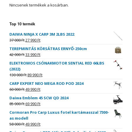
Nincsenek termékek a kosárban.
Top 10 termék
DAIWA NINJA X CARP 3M 2LBS 2022
37 000
Ft
27 990
Ft
TEREPMINTÁS KÖRSÁTRAS ERNYŐ-250cm
42 000
Ft
33 990
Ft
ELEKTROMOS CSÓNAKMOTOR SENTIAL RED 66LBS
(2022)
130 000
Ft
89 990
Ft
CARP EXPERT NEO MEGA ROD POD 2024
60 000
Ft
49 990
Ft
Daiwa Emblem 45 SCW QD 2024
85 000
Ft
69 990
Ft
Cormoran Pro Carp Luxus fotel kartámasszal 7300-
as modell
58 000
Ft
49 990
Ft