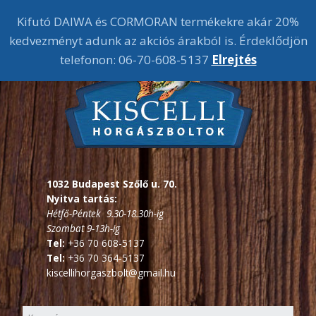
Kifutó DAIWA és CORMORAN termékekre akár 20%
kedvezményt adunk az akciós árakból is. Érdeklődjön
telefonon: 06-70-608-5137
Elrejtés
1032 Budapest Szőlő u. 70.
Nyitva tartás:
Hétfő-Péntek 9.30-18.30h-ig
Szombat 9-13h-ig
Tel:
+36 70 608-5137
Tel:
+36 70 364-5137
kiscellihorgaszbolt@gmail.hu