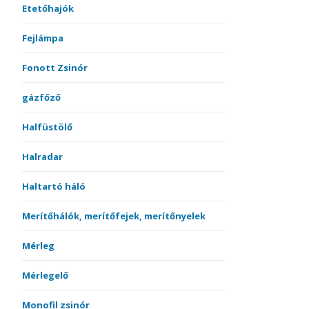
Etetőhajók
Fejlámpa
Fonott Zsinór
gázfőző
Halfüstölő
Halradar
Haltartó háló
Merítőhálók, merítőfejek, merítőnyelek
Mérleg
Mérlegelő
Monofil zsinór