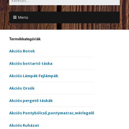
Menü
Termékkategóriák
Akciós Botok
Akciós bottartó táska
Akciós Lámpák Fejlámpák
Akciós Orsók
Akciós pergető táskák
Akciós Pontybölcső,pontymatrac,mérlegelő
Akciós Ruházat