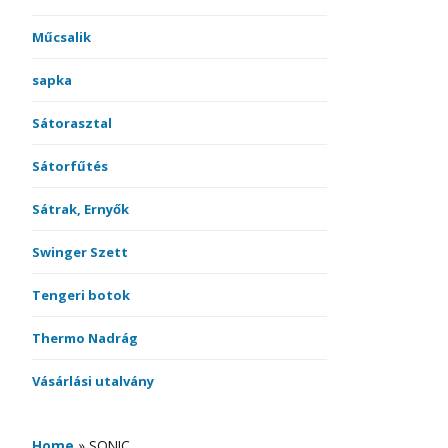
Műcsalik
sapka
Sátorasztal
Sátorfűtés
Sátrak, Ernyők
Swinger Szett
Tengeri botok
Thermo Nadrág
Vásárlási utalvány
Home
»
SONIC