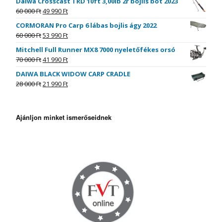
Daiwa Crosscast TRD 10ft 3,00lb 2r bojlis bot 2023
60 000
Ft
49 990
Ft
CORMORAN Pro Carp 6 lábas bojlis ágy 2022
60 000
Ft
53 990
Ft
Mitchell Full Runner MX8 7000 nyeletőfékes orsó
70 000
Ft
41 990
Ft
DAIWA BLACK WIDOW CARP CRADLE
28 000
Ft
21 990
Ft
Ajánljon minket ismerőseidnek