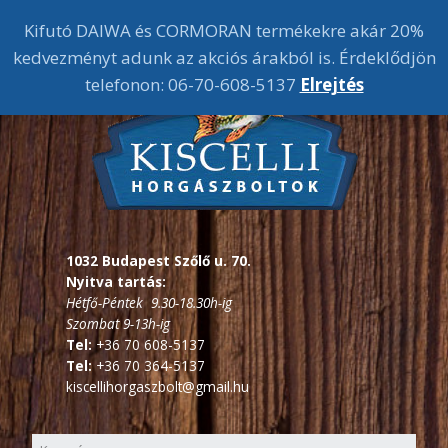
Kifutó DAIWA és CORMORAN termékekre akár 20%
kedvezményt adunk az akciós árakból is. Érdeklődjön
telefonon: 06-70-608-5137
Elrejtés
1032 Budapest Szőlő u. 70.
Nyitva tartás:
Hétfő-Péntek 9.30-18.30h-ig
Szombat 9-13h-ig
Tel:
+36 70 608-5137
Tel:
+36 70 364-5137
kiscellihorgaszbolt@gmail.hu