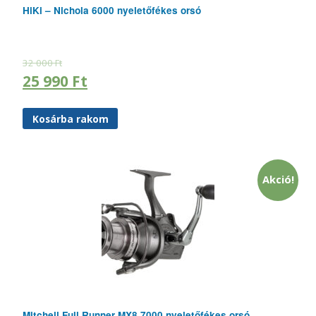
HiKi – Nichola 6000 nyeletőfékes orsó
32 000
Ft
25 990
Ft
Kosárba rakom
Akció!
Mitchell Full Runner MX8 7000 nyeletőfékes orsó