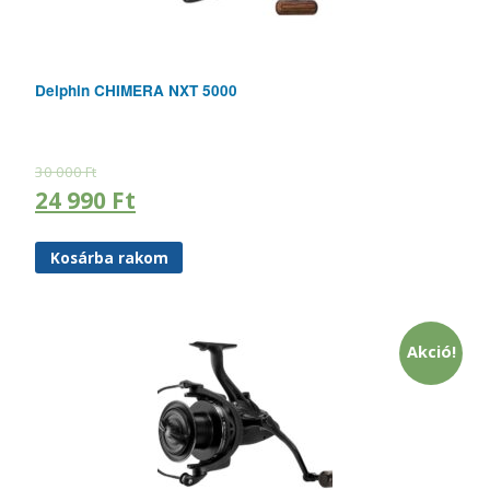
Delphin CHIMERA NXT 5000
30 000
Ft
24 990
Ft
Kosárba rakom
Akció!