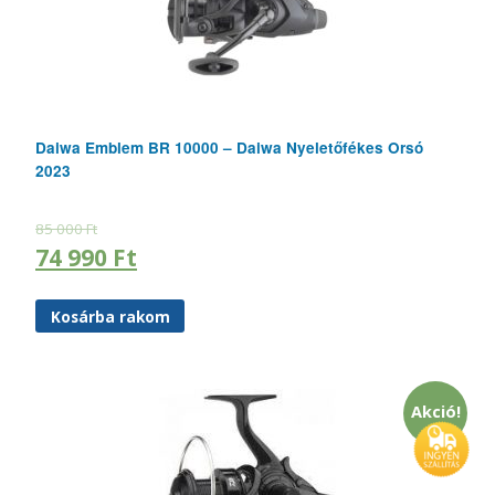
Daiwa Emblem BR 10000 – Daiwa Nyeletőfékes Orsó
2023
85 000
Ft
74 990
Ft
Kosárba rakom
Akció!