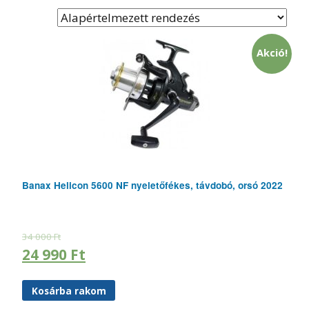
Akció!
Banax Helicon 5600 NF nyeletőfékes, távdobó, orsó 2022
34 000
Ft
24 990
Ft
Kosárba rakom