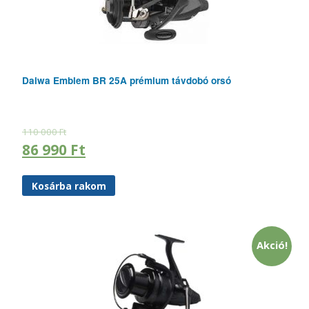
Daiwa Emblem BR 25A prémium távdobó orsó
110 000
Ft
86 990
Ft
Kosárba rakom
Akció!