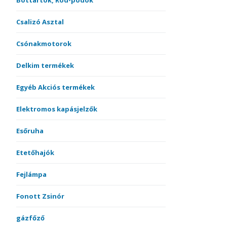
Bottartók, Rod-podok
Csalizó Asztal
Csónakmotorok
Delkim termékek
Egyéb Akciós termékek
Elektromos kapásjelzők
Esőruha
Etetőhajók
Fejlámpa
Fonott Zsinór
gázfőző