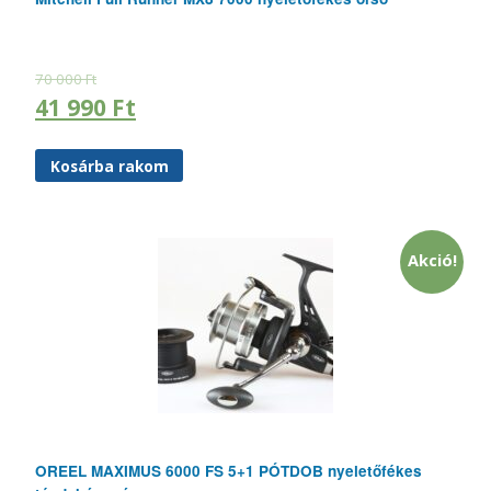
70 000
Ft
41 990
Ft
Kosárba rakom
Akció!
OREEL MAXIMUS 6000 FS 5+1 PÓTDOB nyeletőfékes