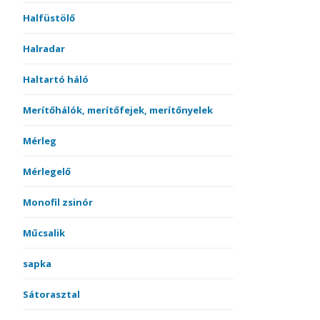
Halfüstölő
Halradar
Haltartó háló
Merítőhálók, merítőfejek, merítőnyelek
Mérleg
Mérlegelő
Monofil zsinór
Műcsalik
sapka
Sátorasztal