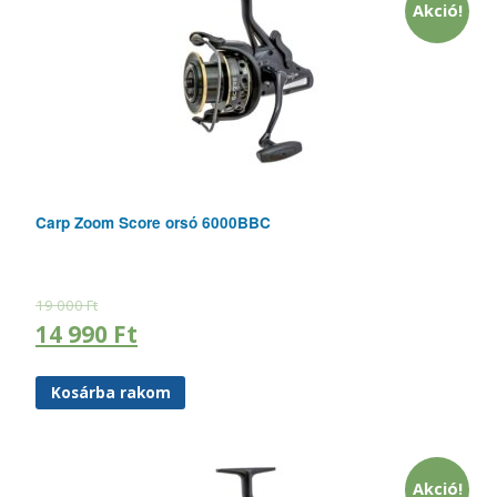
Akció!
Carp Zoom Score orsó 6000BBC
19 000
Ft
14 990
Ft
Kosárba rakom
Akció!