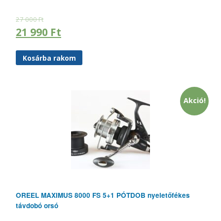
27 000
Ft
21 990
Ft
Kosárba rakom
Akció!
OREEL MAXIMUS 8000 FS 5+1 PÓTDOB nyeletőfékes
távdobó orsó