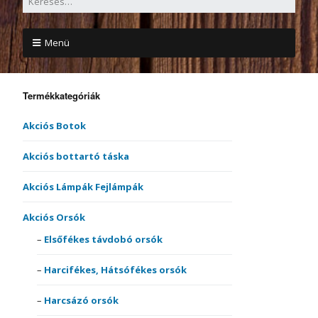
Menü
Termékkategóriák
Akciós Botok
Akciós bottartó táska
Akciós Lámpák Fejlámpák
Akciós Orsók
Elsőfékes távdobó orsók
Harcifékes, Hátsófékes orsók
Harcsázó orsók