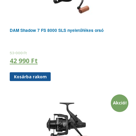
DAM Shadow 7 FS 8000 SLS nyeletőfékes orsó
53 000
Ft
42 990
Ft
Kosárba rakom
Akció!