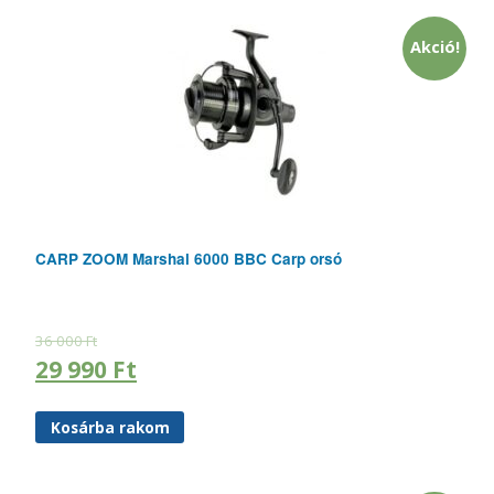
Akció!
CARP ZOOM Marshal 6000 BBC Carp orsó
36 000
Ft
29 990
Ft
Kosárba rakom