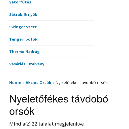
Sátorfűtés
Sátrak, Ernyők
Swinger Szett
Tengeri botok
Thermo Nadrág
Vásárlási utalvány
Home
»
Akciós Orsók
»
Nyeletőfékes távdobó orsók
Nyeletőfékes távdobó
orsók
Mind a(z) 22 találat megjelenítve