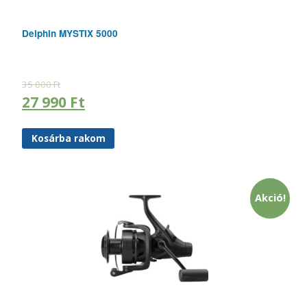
Delphin MYSTIX 5000
35 000
Ft
27 990
Ft
Kosárba rakom
Akció!