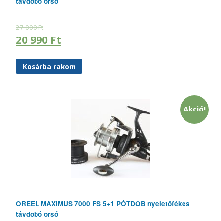
távdobó orsó
27 000
Ft
20 990
Ft
Kosárba rakom
Akció!
OREEL MAXIMUS 7000 FS 5+1 PÓTDOB nyeletőfékes
távdobó orsó