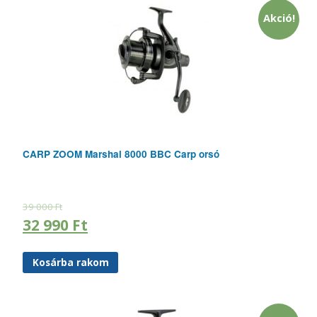
Akció!
CARP ZOOM Marshal 8000 BBC Carp orsó
39 000
Ft
32 990
Ft
Kosárba rakom