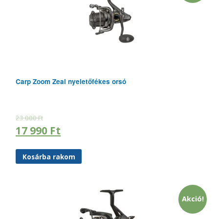
Carp Zoom Zeal nyeletőfékes orsó
23 000
Ft
17 990
Ft
Kosárba rakom
Akció!