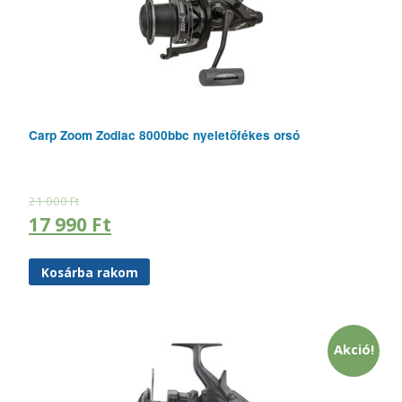
Carp Zoom Zodiac 8000bbc nyeletőfékes orsó
21 000
Ft
17 990
Ft
Kosárba rakom
Akció!