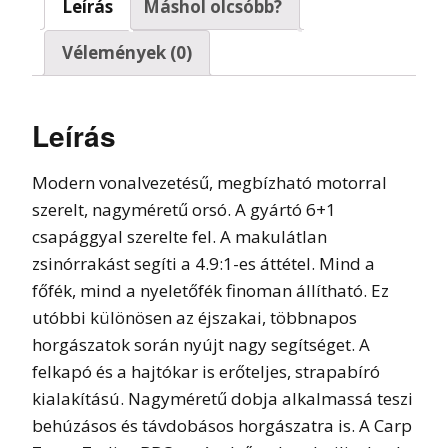
Leírás
Máshol olcsóbb?
Vélemények (0)
Leírás
Modern vonalvezetésű, megbízható motorral
szerelt, nagyméretű orsó. A gyártó 6+1
csapággyal szerelte fel. A makulátlan
zsinórrakást segíti a 4.9:1-es áttétel. Mind a
főfék, mind a nyeletőfék finoman állítható. Ez
utóbbi különösen az éjszakai, többnapos
horgászatok során nyújt nagy segítséget. A
felkapó és a hajtókar is erőteljes, strapabíró
kialakítású. Nagyméretű dobja alkalmassá teszi
behúzásos és távdobásos horgászatra is. A Carp