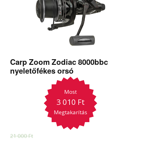
Carp Zoom Zodiac 8000bbc
nyeletőfékes orsó
Most
3 010
Ft
Megtakarítás
21 000
Ft