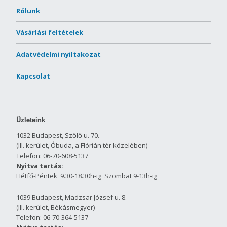
Rólunk
Vásárlási feltételek
Adatvédelmi nyiltakozat
Kapcsolat
Üzleteink
1032 Budapest, Szőlő u. 70.
(III. kerület, Óbuda, a Flórián tér közelében)
Telefon: 06-70-608-5137
Nyitva tartás:
Hétfő-Péntek 9.30-18.30h-ig Szombat 9-13h-ig
1039 Budapest, Madzsar József u. 8.
(III. kerület, Békásmegyer)
Telefon: 06-70-364-5137