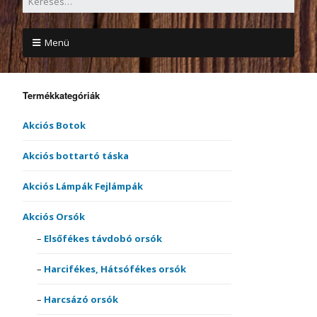
Menü
Termékkategóriák
Akciós Botok
Akciós bottartó táska
Akciós Lámpák Fejlámpák
Akciós Orsók
Elsőfékes távdobó orsók
Harcifékes, Hátsófékes orsók
Harcsázó orsók