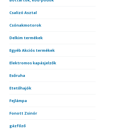
Bottartók, Rod-podok
Csalizó Asztal
Csónakmotorok
Delkim termékek
Egyéb Akciós termékek
Elektromos kapásjelzők
Esőruha
Etetőhajók
Fejlámpa
Fonott Zsinór
gázfőző