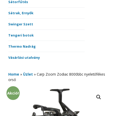
Sátorfűtés
Sátrak, Ernyők
Swinger Szett
Tengeri botok
Thermo Nadrág
Vásárlási utalvány
Home
»
Üzlet
»
Carp Zoom Zodiac 8000bbc nyeletőfékes
orsó
Akció!