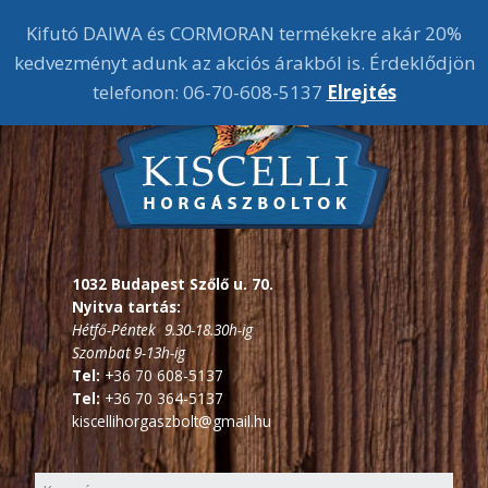
Kifutó DAIWA és CORMORAN termékekre akár 20%
kedvezményt adunk az akciós árakból is. Érdeklődjön
telefonon: 06-70-608-5137
Elrejtés
1032 Budapest Szőlő u. 70.
Nyitva tartás:
Hétfő-Péntek 9.30-18.30h-ig
Szombat 9-13h-ig
Tel:
+36 70 608-5137
Tel:
+36 70 364-5137
kiscellihorgaszbolt@gmail.hu