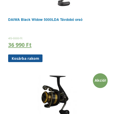
DAIWA Black Widow 5000LDA Távdobó orsó
45 000
Ft
36 990
Ft
Kosárba rakom
Akció!