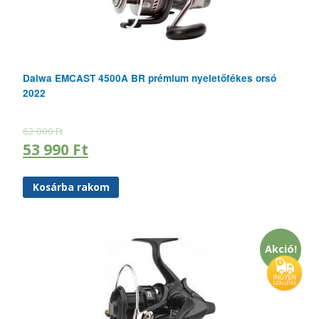
Daiwa EMCAST 4500A BR prémium nyeletőfékes orsó
2022
62 000
Ft
53 990
Ft
Kosárba rakom
Akció!