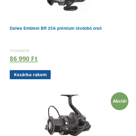
Daiwa Emblem BR 25A prémium távdobó orsó
110 000
Ft
86 990
Ft
Kosárba rakom
Akció!