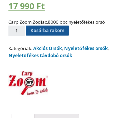
17 990
Ft
Carp,Zoom,Zodiac,8000,bbc,nyeletőfékes,orsó
Kosárba rakom
Kategóriák:
Akciós Orsók
,
Nyeletőfékes orsók
,
Nyeletőfékes távdobó orsók