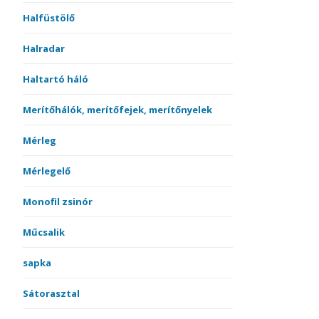
Halfüstölő
Halradar
Haltartó háló
Merítőhálók, merítőfejek, merítőnyelek
Mérleg
Mérlegelő
Monofil zsinór
Műcsalik
sapka
Sátorasztal