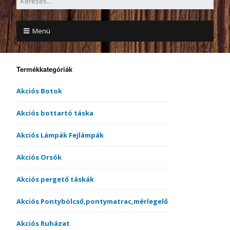
Menü
Termékkategóriák
Akciós Botok
Akciós bottartó táska
Akciós Lámpák Fejlámpák
Akciós Orsók
Akciós pergető táskák
Akciós Pontybölcső,pontymatrac,mérlegelő
Akciós Ruházat