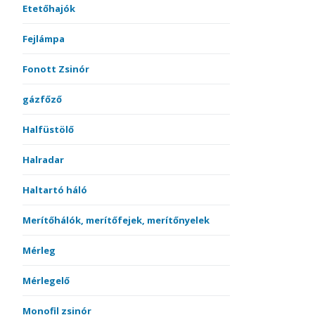
Etetőhajók
Fejlámpa
Fonott Zsinór
gázfőző
Halfüstölő
Halradar
Haltartó háló
Merítőhálók, merítőfejek, merítőnyelek
Mérleg
Mérlegelő
Monofil zsinór