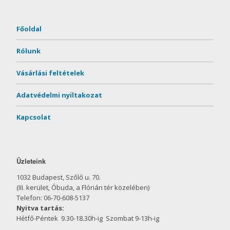
Főoldal
Rólunk
Vásárlási feltételek
Adatvédelmi nyiltakozat
Kapcsolat
Üzleteink
1032 Budapest, Szőlő u. 70.
(III. kerület, Óbuda, a Flórián tér közelében)
Telefon: 06-70-608-5137
Nyitva tartás:
Hétfő-Péntek 9.30-18.30h-ig Szombat 9-13h-ig