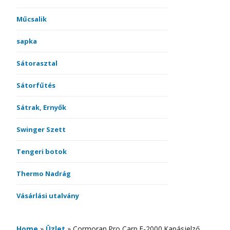
Műcsalik
sapka
Sátorasztal
Sátorfűtés
Sátrak, Ernyők
Swinger Szett
Tengeri botok
Thermo Nadrág
Vásárlási utalvány
Home
»
Üzlet
»
Cormoran Pro Carp F-2000 Kapásjelző