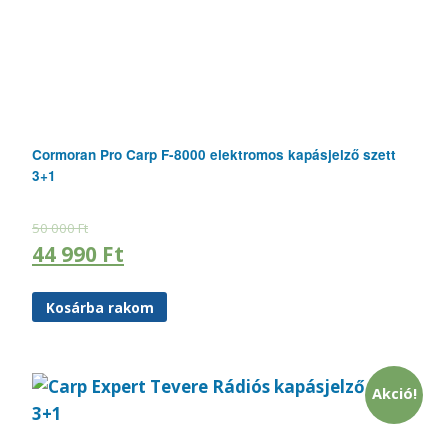
Cormoran Pro Carp F-8000 elektromos kapásjelző szett
3+1
50 000
Ft
44 990
Ft
Kosárba rakom
Akció!