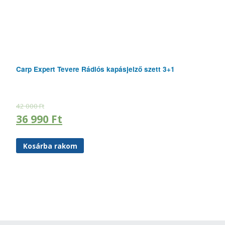
Carp Expert Tevere Rádiós kapásjelző szett 3+1
42 000
Ft
36 990
Ft
Kosárba rakom