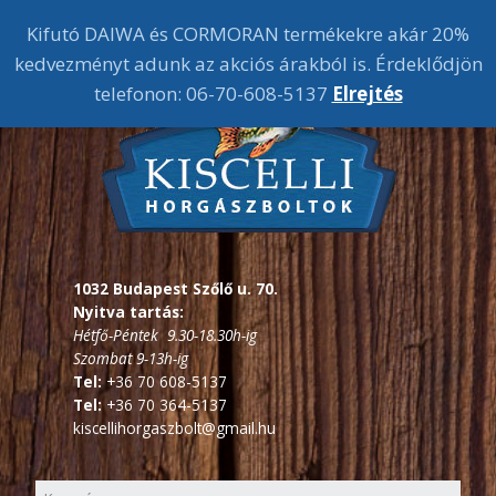
Kifutó DAIWA és CORMORAN termékekre akár 20%
kedvezményt adunk az akciós árakból is. Érdeklődjön
telefonon: 06-70-608-5137
Elrejtés
1032 Budapest Szőlő u. 70.
Nyitva tartás:
Hétfő-Péntek 9.30-18.30h-ig
Szombat 9-13h-ig
Tel:
+36 70 608-5137
Tel:
+36 70 364-5137
kiscellihorgaszbolt@gmail.hu