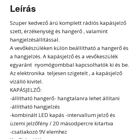
Leírás
Szuper kedvező árú komplett rádiós kapásjelző
szett, érzékenység és hangerő , valamint
hangjelzésállítással.
A vevőkészüléken külön beállítható a hangerő és
a hangjelzés. A kapásjelző és a vevőkeszülék
egyaránt nyomógombbal kapcsolhatók ki és be.
Az elektronika teljesen szigetelt , a kapásjelző
vízálló kivitel.
KAPÁSJELZŐ:
-állítható hangerő- hangtalanra lehet állítani
-állítható hangjelzés
-kombinált LED kapás -intervallum jelző és
üzemi jelzőfény / 20 másodpercre kitartva
-csatlakozó 9V elemhez