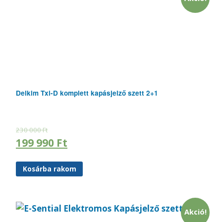
Delkim Txi-D komplett kapásjelző szett 2+1
230 000
Ft
199 990
Ft
Kosárba rakom
Akció!