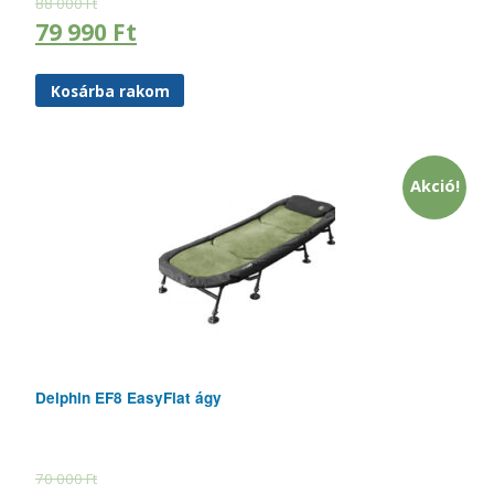
88 000
Ft
79 990
Ft
Kosárba rakom
Akció!
Delphin EF8 EasyFlat ágy
70 000
Ft