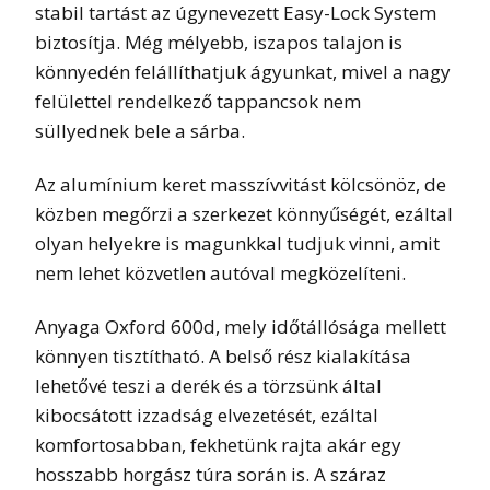
stabil tartást az úgynevezett Easy-Lock System
biztosítja. Még mélyebb, iszapos talajon is
könnyedén felállíthatjuk ágyunkat, mivel a nagy
felülettel rendelkező tappancsok nem
süllyednek bele a sárba.
Az alumínium keret masszívvitást kölcsönöz, de
közben megőrzi a szerkezet könnyűségét, ezáltal
olyan helyekre is magunkkal tudjuk vinni, amit
nem lehet közvetlen autóval megközelíteni.
Anyaga Oxford 600d, mely időtállósága mellett
könnyen tisztítható. A belső rész kialakítása
lehetővé teszi a derék és a törzsünk által
kibocsátott izzadság elvezetését, ezáltal
komfortosabban, fekhetünk rajta akár egy
hosszabb horgász túra során is. A száraz