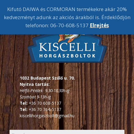
Kifutó DAIWA és CORMORAN termékekre akár 20%
kedvezményt adunk az akciós árakból is. Érdeklődjön
telefonon: 06-70-608-5137
Elrejtés
1032 Budapest Szőlő u. 70.
Nyitva tartás:
Hétfő-Péntek 9.30-18.30h-ig
Szombat 9-13h-ig
Tel:
+36 70 608-5137
Tel:
+36 70 364-5137
kiscellihorgaszbolt@gmail.hu