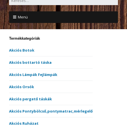
Menü
Termékkategóriák
Akciós Botok
Akciós bottartó táska
Akciós Lámpák Fejlámpák
Akciós Orsók
Akciós pergető táskák
Akciós Pontybölcső,pontymatrac,mérlegelő
Akciós Ruházat