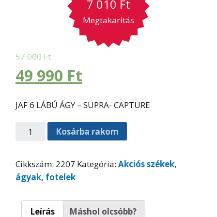
7 010
Ft
Megtakarítás
57 000
Ft
49 990
Ft
JAF 6 LÁBÚ ÁGY – SUPRA- CAPTURE
Kosárba rakom
Cikkszám:
2207
Kategória:
Akciós székek,
ágyak, fotelek
Leírás
Máshol olcsóbb?