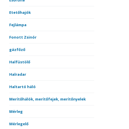
Esőruha
Etetőhajók
Fejlámpa
Fonott Zsinór
gázfőző
Halfüstölő
Halradar
Haltartó háló
Merítőhálók, merítőfejek, merítőnyelek
Mérleg
Mérlegelő