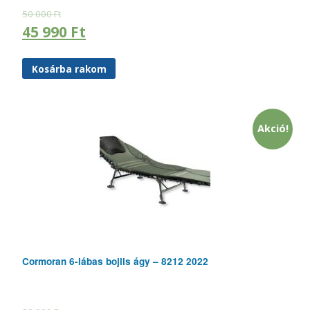
50 000
Ft
45 990
Ft
Kosárba rakom
Akció!
Cormoran 6-lábas bojlis ágy – 8212 2022