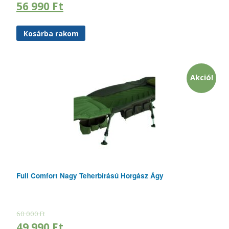
56 990
Ft
Kosárba rakom
Akció!
Full Comfort Nagy Teherbírású Horgász Ágy
60 000
Ft
49 990
Ft