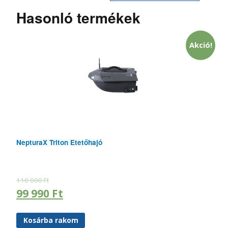
Hasonló termékek
Akció!
NepturaX Triton Etetőhajó
110 000
Ft
99 990
Ft
Kosárba rakom