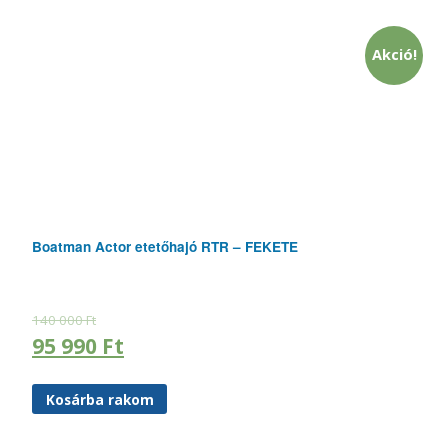
Akció!
Boatman Actor etetőhajó RTR – FEKETE
140 000
Ft
95 990
Ft
Kosárba rakom