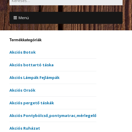
Menü
Termékkategóriák
Akciós Botok
Akciós bottartó táska
Akciós Lámpák Fejlámpák
Akciós Orsók
Akciós pergető táskák
Akciós Pontybölcső,pontymatrac,mérlegelő
Akciós Ruházat