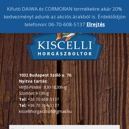
Kifutó DAIWA és CORMORAN termékekre akár 20%
kedvezményt adunk az akciós árakból is. Érdeklődjön
telefonon: 06-70-608-5137
Elrejtés
1032 Budapest Szőlő u. 70.
Nyitva tartás:
Hétfő-Péntek 9.30-18.30h-ig
Szombat 9-13h-ig
Tel:
+36 70 608-5137
Tel:
+36 70 364-5137
kiscellihorgaszbolt@gmail.hu