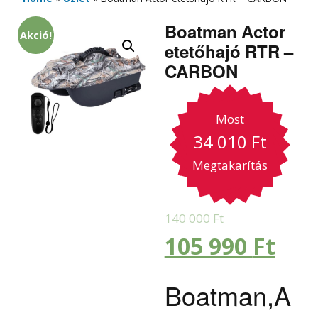
Boatman Actor
Akció!
etetőhajó RTR –
CARBON
Most
34 010
Ft
Megtakarítás
140 000
Ft
105 990
Ft
Boatman,A