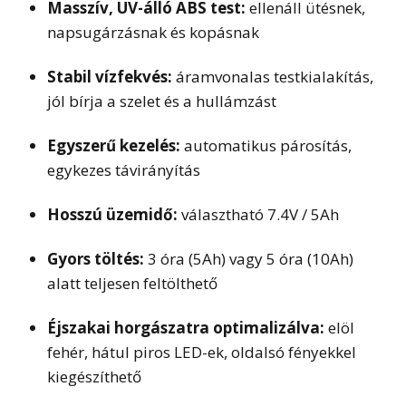
Masszív, UV-álló ABS test:
ellenáll ütésnek,
napsugárzásnak és kopásnak
Stabil vízfekvés:
áramvonalas testkialakítás,
jól bírja a szelet és a hullámzást
Egyszerű kezelés:
automatikus párosítás,
egykezes távirányítás
Hosszú üzemidő:
választható 7.4V / 5Ah
Gyors töltés:
3 óra (5Ah) vagy 5 óra (10Ah)
alatt teljesen feltölthető
Éjszakai horgászatra optimalizálva:
elöl
fehér, hátul piros LED-ek, oldalsó fényekkel
kiegészíthető