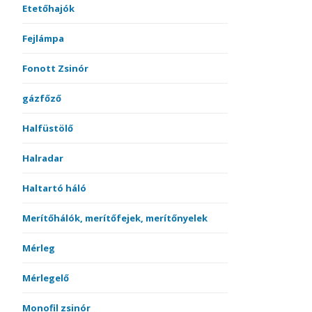
Etetőhajók
Fejlámpa
Fonott Zsinór
gázfőző
Halfüstölő
Halradar
Haltartó háló
Merítőhálók, merítőfejek, merítőnyelek
Mérleg
Mérlegelő
Monofil zsinór