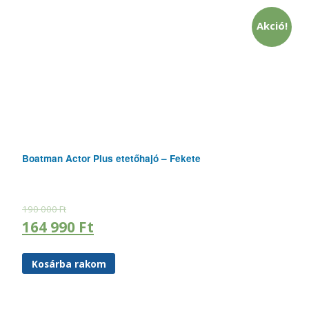
Akció!
Boatman Actor Plus etetőhajó – Fekete
190 000
Ft
164 990
Ft
Kosárba rakom