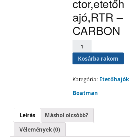
ctor,etetőh
ajó,RTR –
CARBON
Kosárba rakom
Kategória:
Etetőhajók
Boatman
Leírás
Máshol olcsóbb?
Vélemények (0)