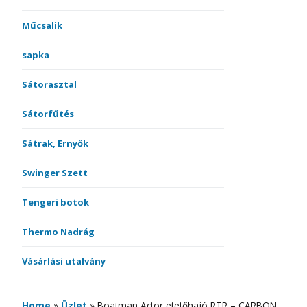
Műcsalik
sapka
Sátorasztal
Sátorfűtés
Sátrak, Ernyők
Swinger Szett
Tengeri botok
Thermo Nadrág
Vásárlási utalvány
Home
»
Üzlet
»
Boatman Actor etetőhajó RTR – CARBON