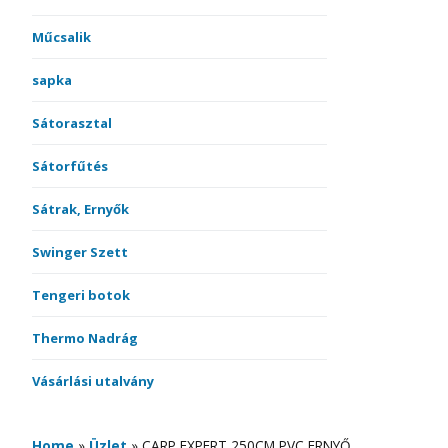
Műcsalik
sapka
Sátorasztal
Sátorfűtés
Sátrak, Ernyők
Swinger Szett
Tengeri botok
Thermo Nadrág
Vásárlási utalvány
Home
»
Üzlet
»
CARP EXPERT 250CM PVC ERNYŐ