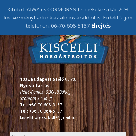
Kifutó DAIWA és CORMORAN termékekre akár 20%
kedvezményt adunk az akciós árakból is. Érdeklődjön
telefonon: 06-70-608-5137
Elrejtés
1032 Budapest Szőlő u. 70.
Nyitva tartás:
Hétfő-Péntek 9.30-18.30h-ig
Szombat 9-13h-ig
Tel:
+36 70 608-5137
Tel:
+36 70 364-5137
kiscellihorgaszbolt@gmail.hu