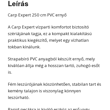
Leírás
Carp Expert 250 cm PVC ernyő
A Carp Expert vízparti komfortot biztosító
szériájának tagja, ez a kompakt kialakítású
praktikus kiegészítő, melyet egy vízhatlan
tokban kínálunk.
Strapabíró PVC anyagból készült ernyő, mely
kiválóan állja még a hosszan tartó, zuhogó esőt
is.
Fém leszúrójának köszönhetően, stabilan tart és
kemény talajon is viszonylag könnyen
leszúrható.
Rapid pecákra is kiváló eszköz az eső vagy