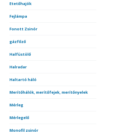
Etetőhajók
Fejlámpa
Fonott Zsinór
gázfőző
Halfüstölő
Halradar
Haltartó háló
Merítőhálók, merítőfejek, merítőnyelek
Mérleg
Mérlegelő
Monofil zsinór