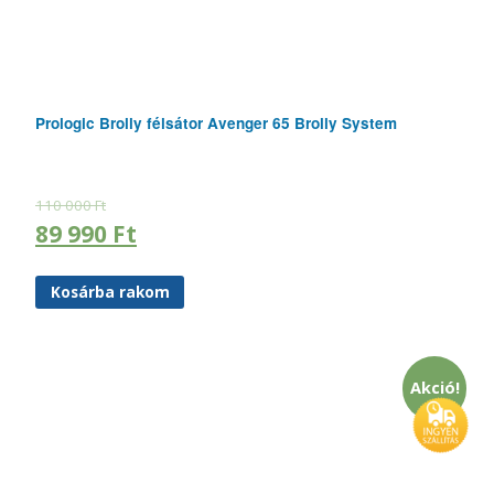
Prologic Brolly félsátor Avenger 65 Brolly System
110 000
Ft
89 990
Ft
Kosárba rakom
Akció!