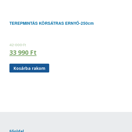
TEREPMINTÁS KÖRSÁTRAS ERNYŐ-250cm
42 000
Ft
33 990
Ft
Kosárba rakom
Főoldal