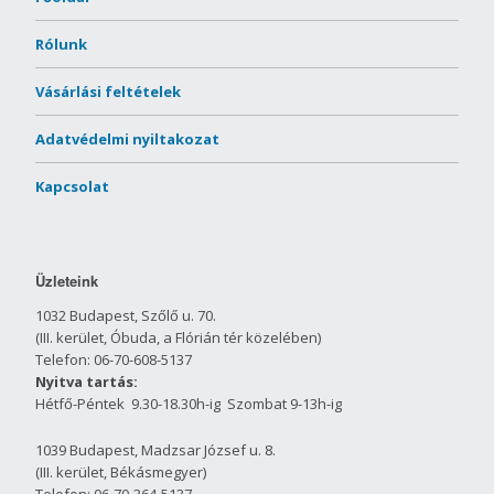
Rólunk
Vásárlási feltételek
Adatvédelmi nyiltakozat
Kapcsolat
Üzleteink
1032 Budapest, Szőlő u. 70.
(III. kerület, Óbuda, a Flórián tér közelében)
Telefon: 06-70-608-5137
Nyitva tartás:
Hétfő-Péntek 9.30-18.30h-ig Szombat 9-13h-ig
1039 Budapest, Madzsar József u. 8.
(III. kerület, Békásmegyer)
Telefon: 06-70-364-5137