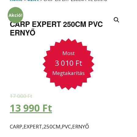
Akció!
CARP EXPERT 250CM PVC
ERNYŐ
Most
3 010
Ft
Megtakarítás
17 000
Ft
13 990
Ft
CARP,EXPERT,250CM,PVC,ERNYŐ