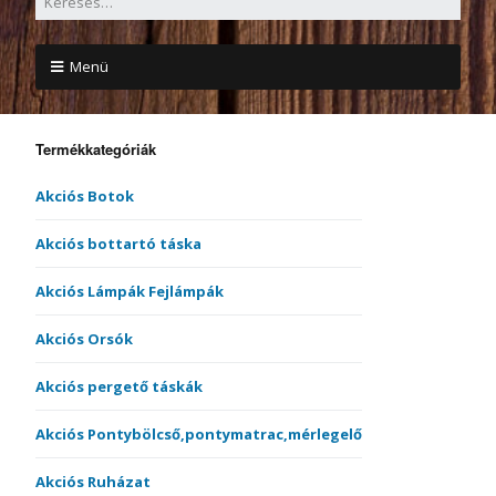
Menü
Termékkategóriák
Akciós Botok
Akciós bottartó táska
Akciós Lámpák Fejlámpák
Akciós Orsók
Akciós pergető táskák
Akciós Pontybölcső,pontymatrac,mérlegelő
Akciós Ruházat