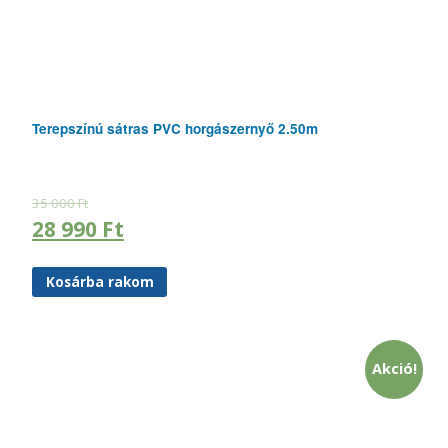
Terepszínú sátras PVC horgászernyő 2.50m
35 000
Ft
28 990
Ft
Kosárba rakom
Akció!