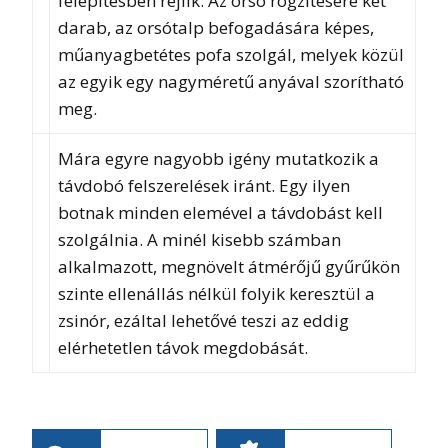
felépítésben rejlik. Az orsó rögzítésére két
darab, az orsótalp befogadására képes,
műanyagbetétes pofa szolgál, melyek közül
az egyik egy nagyméretű anyával szorítható
meg.
Mára egyre nagyobb igény mutatkozik a
távdobó felszerelések iránt. Egy ilyen
botnak minden elemével a távdobást kell
szolgálnia. A minél kisebb számban
alkalmazott, megnövelt átmérőjű gyűrűkön
szinte ellenállás nélkül folyik keresztül a
zsinór, ezáltal lehetővé teszi az eddig
elérhetetlen távok megdobását.