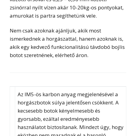
zsinórral nyílt vízen akár 10-20kg-os pontyokat,
amurokat is partra segíthetünk vele.
Nem csak azoknak ajánljuk, akik most
ismerkednek a horgászattal, hanem azoknak is,
akik egy kedvező funkcionalitású távdobó bojlis
botot szeretnének, elérhető áron.
Az IM5-ös karbon anyag megjelenésével a
horgászbotok súlya jelentősen csökkent. A
kecsesebb botok kényelmesebb és
gyorsabb, ezáltal eredményesebb
használatot biztosítanak. Mindezt úgy, hogy
eközben nem maradnak el a hasonló