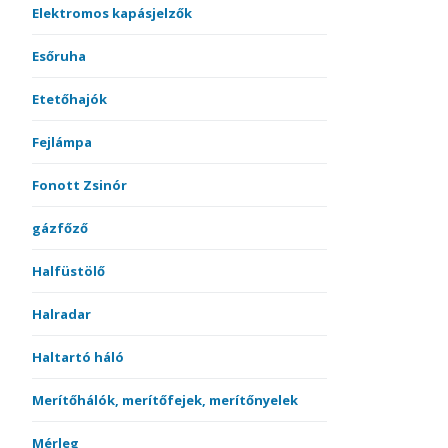
Elektromos kapásjelzők
Esőruha
Etetőhajók
Fejlámpa
Fonott Zsinór
gázfőző
Halfüstölő
Halradar
Haltartó háló
Merítőhálók, merítőfejek, merítőnyelek
Mérleg