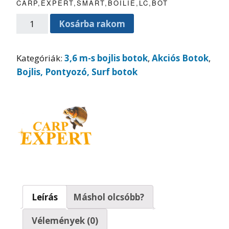
CARP,EXPERT,SMART,BOILIE,LC,BOT
Kosárba rakom
Kategóriák:
3,6 m-s bojlis botok
,
Akciós Botok
,
Bojlis, Pontyozó, Surf botok
Leírás
Máshol olcsóbb?
Vélemények (0)