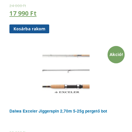
24 000
Ft
17 990
Ft
Kosárba rakom
Akció!
Daiwa Exceler Jiggerspin 2,70m 5-25g pergető bot