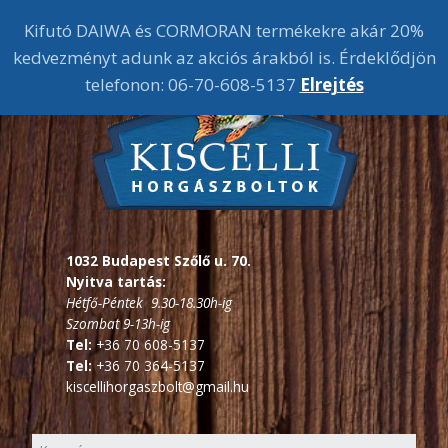
Kifutó DAIWA és CORMORAN termékekre akár 20%
kedvezményt adunk az akciós árakból is. Érdeklődjön
telefonon: 06-70-608-5137
Elrejtés
1032 Budapest Szőlő u. 70.
Nyitva tartás:
Hétfő-Péntek 9.30-18.30h-ig
Szombat 9-13h-ig
Tel:
+36 70 608-5137
Tel:
+36 70 364-5137
kiscellihorgaszbolt@gmail.hu