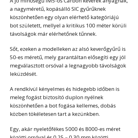
A jó minőségű IM5-ös Carbon keverék anyagnak,
a nagyméretű, kopásálló SIC gyűrűknek
köszönhetően egy olyan elérhető kategóriájú
bot született, mellyel a kritikus 100 méter körüli
távolságok már elérhetőnek tűnnek.
Sőt, ezeken a modelleken az alsó keverőgyűrű is
50-es méretű, mely garantáltan elősegíti egy jól
megválasztott orsóval a legnagyobb távolságok
leküzdését.
A rendkívül kényelmes és hidegebb időben is
meleg fogást biztosító duplon nyélnek
köszönhetően a bot fogása kellemes, dobás
közben tökéletesen tart a kezünkben.
Egy, akár nyeletőfékes 5000 és 8000-es méret
közötti orsóval és 0,25 – 0,30 mm közötti