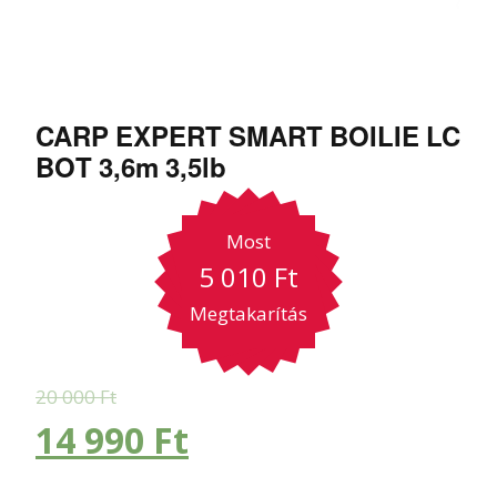
CARP EXPERT SMART BOILIE LC
BOT 3,6m 3,5lb
Most
5 010
Ft
Megtakarítás
20 000
Ft
14 990
Ft