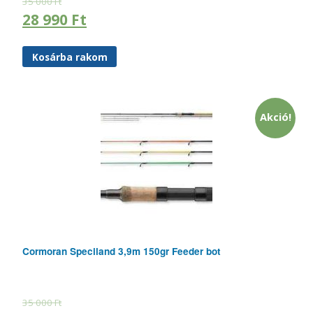
35 000
Ft
28 990
Ft
Kosárba rakom
Akció!
Cormoran Speciland 3,9m 150gr Feeder bot
35 000
Ft