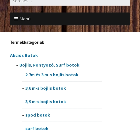
Menü
Termékkategóriák
Akciós Botok
Bojlis, Pontyozó, Surf botok
2.7m és 3 m-s bojlis botok
3,6 m-s bojlis botok
3,9 m-s bojlis botok
spod botok
surf botok