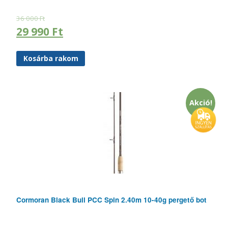
36 000
Ft
29 990
Ft
Kosárba rakom
Akció!
Cormoran Black Bull PCC Spin 2.40m 10-40g pergető bot