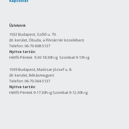
Kapcsolat
Üzleteink
1032 Budapest, Szőlő u. 70.
(III. kerület, Óbuda, a Flórián tér közelében)
Telefon: 06-70-608-5137
Nyitva tartás:
Hétfő-Péntek 9.30-18.30h-ig Szombat 9-13h-ig
1039 Budapest, Madzsar József u. 8.
(III. kerület, Békásmegyer)
Telefon: 06-70-364-5137
Nyitva tartás:
Hétfő-Péntek 9-17.30h-ig Szombat 9-12.30h-ig