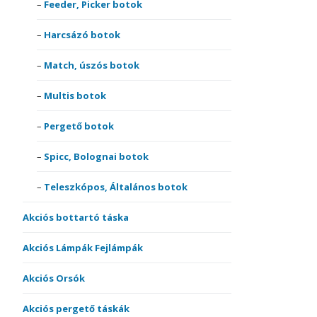
Feeder, Picker botok
Harcsázó botok
Match, úszós botok
Multis botok
Pergető botok
Spicc, Bolognai botok
Teleszkópos, Általános botok
Akciós bottartó táska
Akciós Lámpák Fejlámpák
Akciós Orsók
Akciós pergető táskák