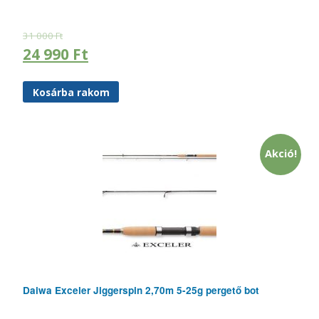
31 000
Ft
24 990
Ft
Kosárba rakom
Akció!
Daiwa Exceler Jiggerspin 2,70m 5-25g pergető bot