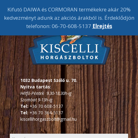
Kifutó DAIWA és CORMORAN termékekre akár 20%
kedvezményt adunk az akciós árakból is. Érdeklődjön
telefonon: 06-70-608-5137
Elrejtés
1032 Budapest Szőlő u. 70.
Nyitva tartás:
Hétfő-Péntek 9.30-18.30h-ig
Szombat 9-13h-ig
Tel:
+36 70 608-5137
Tel:
+36 70 364-5137
kiscellihorgaszbolt@gmail.hu