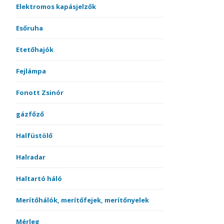
Elektromos kapásjelzők
Esőruha
Etetőhajók
Fejlámpa
Fonott Zsinór
gázfőző
Halfüstölő
Halradar
Haltartó háló
Merítőhálók, merítőfejek, merítőnyelek
Mérleg