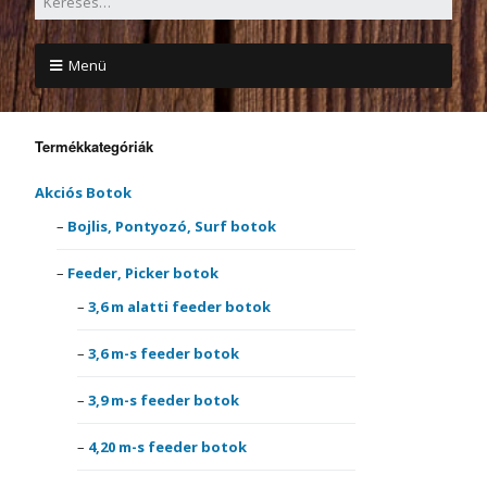
Menü
Termékkategóriák
Akciós Botok
Bojlis, Pontyozó, Surf botok
Feeder, Picker botok
3,6 m alatti feeder botok
3,6 m-s feeder botok
3,9 m-s feeder botok
4,20 m-s feeder botok