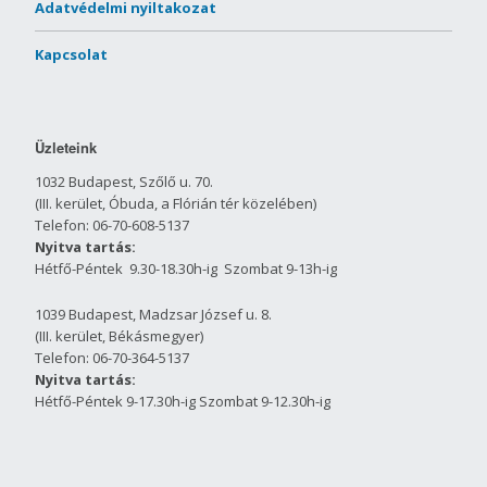
Adatvédelmi nyiltakozat
Kapcsolat
Üzleteink
1032 Budapest, Szőlő u. 70.
(III. kerület, Óbuda, a Flórián tér közelében)
Telefon: 06-70-608-5137
Nyitva tartás:
Hétfő-Péntek 9.30-18.30h-ig Szombat 9-13h-ig
1039 Budapest, Madzsar József u. 8.
(III. kerület, Békásmegyer)
Telefon: 06-70-364-5137
Nyitva tartás:
Hétfő-Péntek 9-17.30h-ig Szombat 9-12.30h-ig