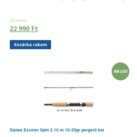
32 000
Ft
22 990
Ft
Kosárba rakom
Akció!
Daiwa Exceler Spin 2,10 m 10-20gr pergető bot