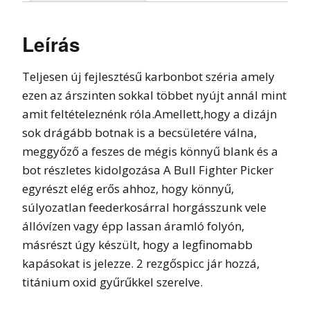
Leírás
Teljesen új fejlesztésű karbonbot széria amely
ezen az árszinten sokkal többet nyújt annál mint
amit feltételeznénk róla.Amellett,hogy a dizájn
sok drágább botnak is a becsületére válna,
meggyőző a feszes de mégis könnyű blank és a
bot részletes kidolgozása A Bull Fighter Picker
egyrészt elég erős ahhoz, hogy könnyű,
súlyozatlan feederkosárral horgásszunk vele
állóvízen vagy épp lassan áramló folyón,
másrészt úgy készült, hogy a legfinomabb
kapásokat is jelezze. 2 rezgőspicc jár hozzá,
titánium oxid gyűrűkkel szerelve.