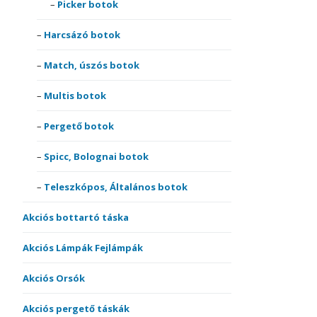
Picker botok
Harcsázó botok
Match, úszós botok
Multis botok
Pergető botok
Spicc, Bolognai botok
Teleszkópos, Általános botok
Akciós bottartó táska
Akciós Lámpák Fejlámpák
Akciós Orsók
Akciós pergető táskák