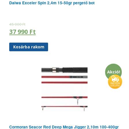
Daiwa Exceler Spin 2,4m 15-50gr pergető bot
45 000
Ft
37 990
Ft
Kosárba rakom
Akció!
Cormoran Seacor Red Deep Mega Jigger 2,10m 100-400gr