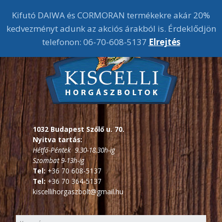
Kifutó DAIWA és CORMORAN termékekre akár 20%
kedvezményt adunk az akciós árakból is. Érdeklődjön
telefonon: 06-70-608-5137
Elrejtés
1032 Budapest Szőlő u. 70.
Nyitva tartás:
Hétfő-Péntek 9.30-18.30h-ig
Szombat 9-13h-ig
Tel:
+36 70 608-5137
Tel:
+36 70 364-5137
kiscellihorgaszbolt@gmail.hu