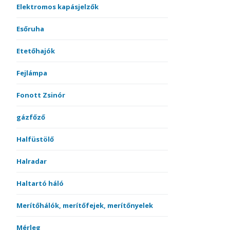
Elektromos kapásjelzők
Esőruha
Etetőhajók
Fejlámpa
Fonott Zsinór
gázfőző
Halfüstölő
Halradar
Haltartó háló
Merítőhálók, merítőfejek, merítőnyelek
Mérleg