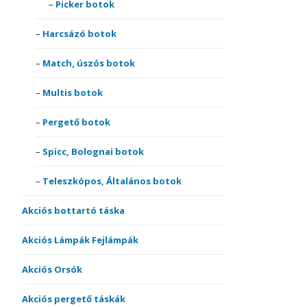
Picker botok
Harcsázó botok
Match, úszós botok
Multis botok
Pergető botok
Spicc, Bolognai botok
Teleszkópos, Általános botok
Akciós bottartó táska
Akciós Lámpák Fejlámpák
Akciós Orsók
Akciós pergető táskák