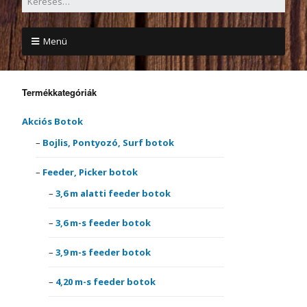
Menü
Termékkategóriák
Akciós Botok
Bojlis, Pontyozó, Surf botok
Feeder, Picker botok
3,6 m alatti feeder botok
3,6 m-s feeder botok
3,9 m-s feeder botok
4,20 m-s feeder botok