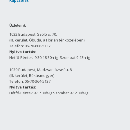
Kapcsolat
Üzleteink
1032 Budapest, Szőlő u. 70.
(III. kerület, Óbuda, a Flórián tér közelében)
Telefon: 06-70-608-5137
Nyitva tartás:
Hétfő-Péntek 9.30-18.30h-ig Szombat 9-13h-ig
1039 Budapest, Madzsar József u. 8.
(III. kerület, Békásmegyer)
Telefon: 06-70-364-5137
Nyitva tartás:
Hétfő-Péntek 9-17.30h-ig Szombat 9-12.30h-ig