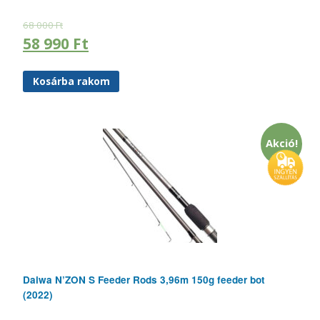
68 000
Ft
58 990
Ft
Kosárba rakom
Akció!
Daiwa N’ZON S Feeder Rods 3,96m 150g feeder bot
(2022)