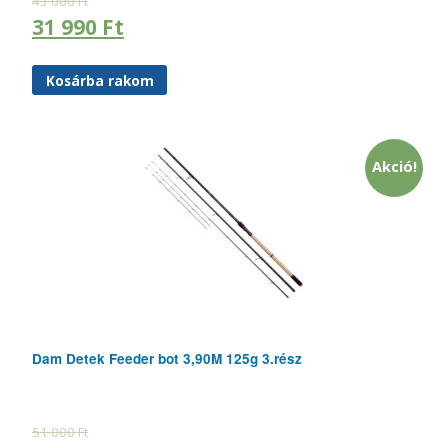
43 000
Ft
31 990
Ft
Kosárba rakom
Akció!
Dam Detek Feeder bot 3,90M 125g 3.rész
51 000
Ft