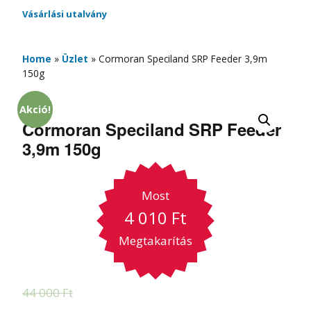
Vásárlási utalvány
Home
»
Üzlet
»
Cormoran Speciland SRP Feeder 3,9m
150g
Akció!
Cormoran Speciland SRP Feeder
3,9m 150g
Most
4 010
Ft
Megtakarítás
44 000
Ft