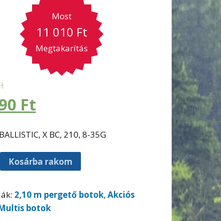
Most
11 010
Ft
Megtakarítás
Ft
990
Ft
BALLISTIC, X BC, 210, 8-35G
Kosárba rakom
iák:
2,10 m pergető botok
,
Akciós
Multis botok