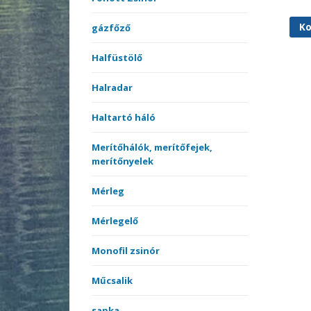
Ko
gázfőző
Halfüstölő
Halradar
Haltartó háló
Merítőhálók, merítőfejek,
merítőnyelek
Mérleg
Mérlegelő
Monofil zsinór
Műcsalik
sapka