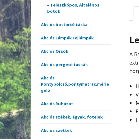
merítőnyelek
Teleszkópos, Általános
Kötöt
botok
Sátrak, Ernyők
Akciós bottartó táska
Vásárlási utalvány
Le
Akciós Lámpák Fejlámpák
Versenyládák
Akciós Orsók
A B
ext
Akciós pergető táskák
hor
Akciós
Pontybölcső,pontymatrac,mérle
H
gelő
V
M
Akciós Ruházat
F
Akciós székek, ágyak, fotelek
F
Akciós szettek