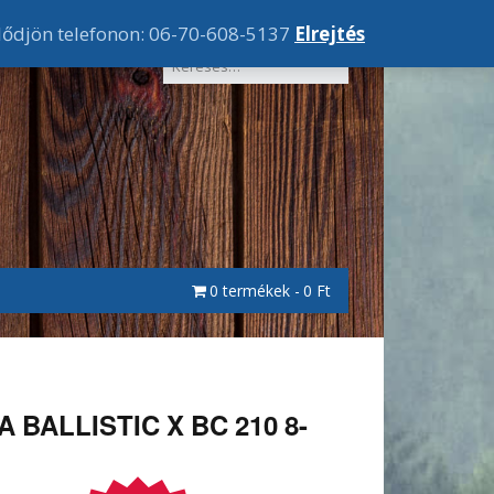
lődjön telefonon: 06-70-608-5137
Elrejtés
0 termékek
0 Ft
 BALLISTIC X BC 210 8-