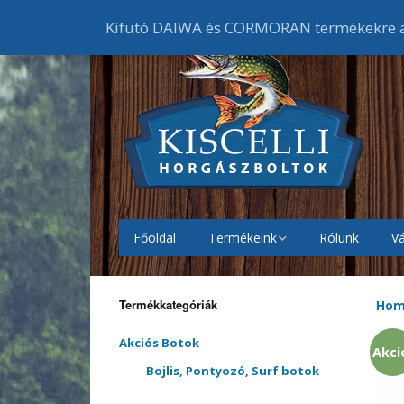
Kifutó DAIWA és CORMORAN termékekre ak
Főoldal
Termékeink
Rólunk
Vá
Akciós Botok
Bojlis
botok
Termékkategóriák
Ho
Akciós Orsók
Elsőf
Feede
orsók
Akciós Botok
Akci
Akciós Ruházat
Cipők
Bojlis, Pontyozó, Surf botok
Harcs
Harci
Gumic
orsók
melle