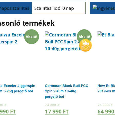
Szállítási idő: 0 nap
sonló termékek
Akció!
Akció!
a Exceler Jiggerspin
Cormoran Black Bull PCC
New Et Bl
m 5-25g pergető bot
Spin 2.40m 10-40g
2019-es m
pergető bot
00
Ft
24 000
Ft
75 000
Ft
 990
Ft
17 990
Ft
64 99