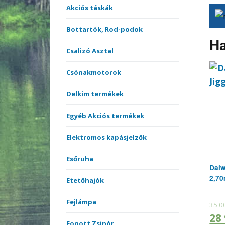
Akciós táskák
Bottartók, Rod-podok
Ha
Csalizó Asztal
Csónakmotorok
Delkim termékek
Egyéb Akciós termékek
Elektromos kapásjelzők
Esőruha
Daiw
2,70
Etetőhajók
Fejlámpa
35 0
28
Fonott Zsinór