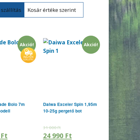
Kosár értéke szerint
Akció!
Akció!
ade Bolo 7m
Daiwa Exceler Spin 1,95m
odell
10-25g pergető bot
31 000
Ft
0
Ft
24 990
Ft