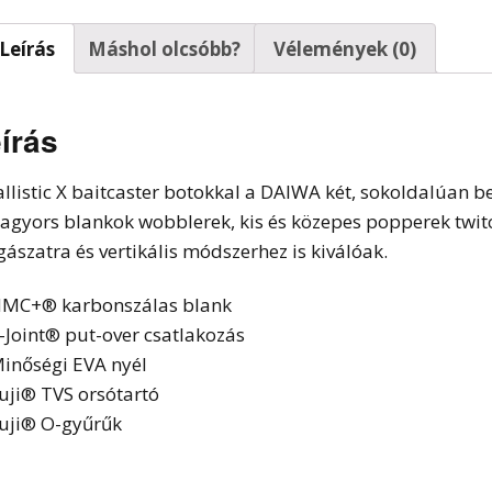
t horgok
Leírás
Máshol olcsóbb?
Vélemények (0)
írás
allistic X baitcaster botokkal a DAIWA két, sokoldalúan b
ragyors blankok wobblerek, kis és közepes popperek twit
gászatra és vertikális módszerhez is kiválóak.
MC+® karbonszálas blank
-Joint® put-over csatlakozás
inőségi EVA nyél
uji® TVS orsótartó
uji® O-gyűrűk