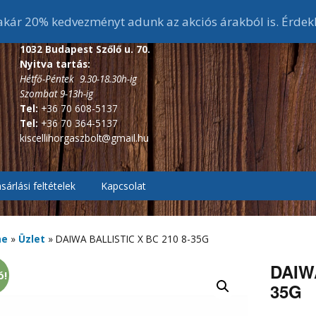
ár 20% kedvezményt adunk az akciós árakból is. Érdek
1032 Budapest Szőlő u. 70.
Nyitva tartás:
Hétfő-Péntek 9.30-18.30h-ig
Szombat 9-13h-ig
Tel:
+36 70 608-5137
Tel:
+36 70 364-5137
kiscellihorgaszbolt@gmail.hu
sárlási feltételek
Kapcsolat
, Pontyozó, Surf
2.7m és 3 m-s bojlis
botok
me
»
Üzlet
»
DAIWA BALLISTIC X BC 210 8-35G
ékes távdobó
r, Picker botok
3,6 m-s bojlis botok
3,6 m alatti feeder botok
DAIWA
ó!
35G
, Bakancsok,
ázó botok
fékes, Hátsófékes
sizma,
3,9 m-s bojlis botok
3,6 m-s feeder botok
scsizma,