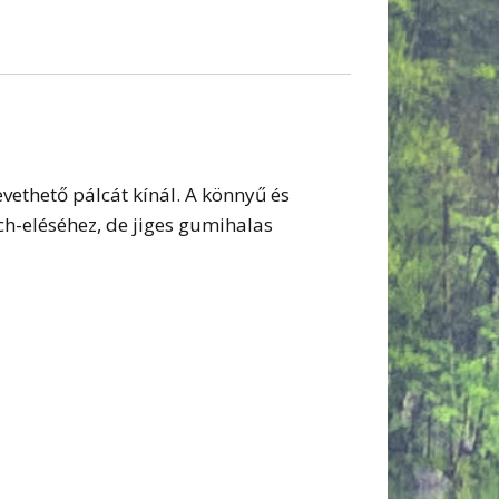
evethető pálcát kínál. A könnyű és
ch-eléséhez, de jiges gumihalas