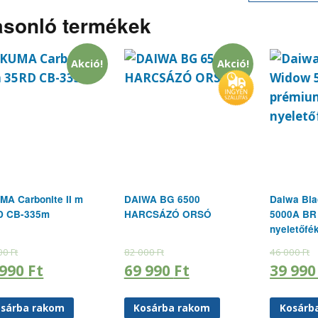
sonló termékek
Akció!
Akció!
A Carbonite II m
DAIWA BG 6500
Daiwa Bl
D CB-335m
HARCSÁZÓ ORSÓ
5000A BR
nyeletőfé
00
Ft
82 000
Ft
46 000
Ft
 990
Ft
69 990
Ft
39 99
sárba rakom
Kosárba rakom
Kosárb