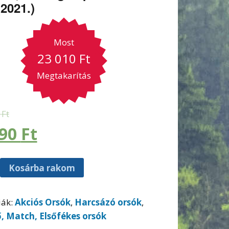
(2021.)
Most
23 010
Ft
Megtakarítás
0
Ft
990
Ft
Kosárba rakom
iák:
Akciós Orsók
,
Harcsázó orsók
,
, Match, Elsőfékes orsók