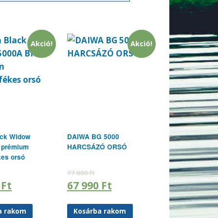
Akció!
Akció!
ack Widow
DAIWA BG 5000
 prémium
HARCSÁZÓ ORSÓ
kes orsó
77 000
Ft
0
Ft
67 990
Ft
a rakom
Kosárba rakom