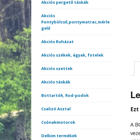
merítőnyelek
Akciós pergető táskák
Kötöt
Akciós
Sátrak, Ernyők
Pontybölcső,pontymatrac,mérle
gelő
Vásárlási utalvány
Akciós Ruházat
Versenyládák
Akciós székek, ágyak, fotelek
Akciós szettek
Akciós táskák
Le
Bottartók, Rod-podok
Ezt
Csalizó Asztal
Csónakmotorok
A B
vez
Delkim termékek