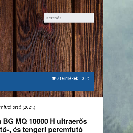
0 termékek
0 Ft
mfutó orsó (2021.)
 BG MQ 10000 H ultraerős
tő-, és tengeri peremfutó