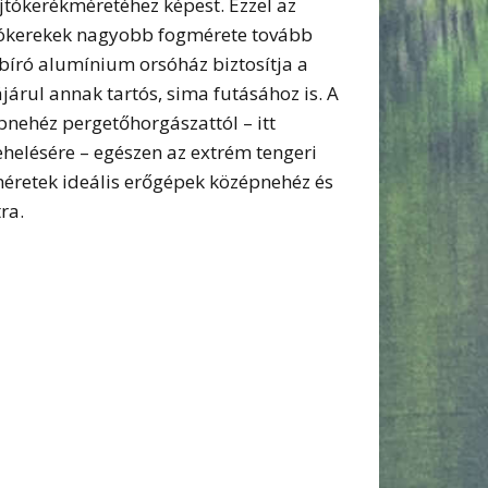
jtókerékméretéhez képest. Ezzel az
ajtókerekek nagyobb fogmérete tovább
pabíró alumínium orsóház biztosítja a
járul annak tartós, sima futásához is. A
nehéz pergetőhorgászattól – itt
ehelésére – egészen az extrém tengeri
méretek ideális erőgépek középnehéz és
ra.