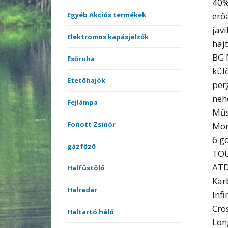
40%
erő
Egyéb Akciós termékek
jav
Elektromos kapásjelzők
haj
BG 
Esőruha
kül
Etetőhajók
per
neh
Fejlámpa
Műs
Fonott Zsinór
Mon
6 g
gázfőző
TOU
ATD
Halfüstölő
Kar
Halradar
Inf
Cro
Haltartó háló
Lon