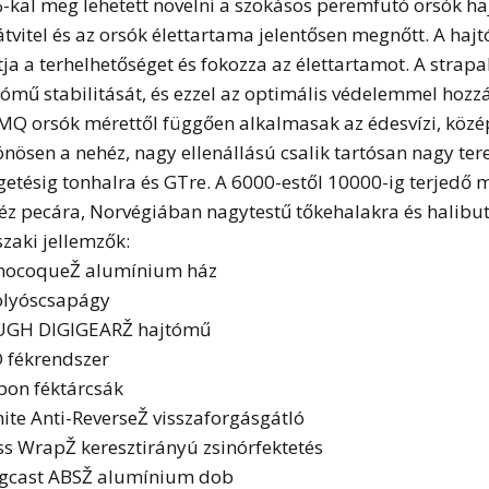
-kal meg lehetett növelni a szokásos peremfutó orsók ha
átvitel és az orsók élettartama jelentősen megnőtt. A h
ítja a terhelhetőséget és fokozza az élettartamot. A stra
tómű stabilitását, és ezzel az optimális védelemmel hozzá
MQ orsók mérettől függően alkalmasak az édesvízi, közép
önösen a nehéz, nagy ellenállású csalik tartósan nagy ter
getésig tonhalra és GTre. A 6000-estől 10000-ig terjedő 
éz pecára, Norvégiában nagytestű tőkehalakra és halibut
zaki jellemzők:
ocoqueŽ alumínium ház
olyóscsapágy
GH DIGIGEARŽ hajtómű
 fékrendszer
bon féktárcsák
inite Anti-ReverseŽ visszaforgásgátló
ss WrapŽ keresztirányú zsinórfektetés
gcast ABSŽ alumínium dob