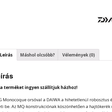
t horgok
Leírás
Máshol olcsóbb?
Vélemények (0)
írás
 a terméket ingyen szállítjuk házhoz!
G Monocoque orsóval a DAIWA a hihetetlenül robosztus és
eti be. Az MQ-konstrukciónak köszönhetően a hajtókerék 