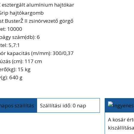
 esztergált alumínium hajtókar
Grip hajtókargomb
st BusterŽ II zsinórvezető görgő
et: 10000
págy szám(db): 6
tel: 5,7:1
nór kapacitás (m/mm): 300/0,37
úzás (cm): 117 cm
erő(kg): 15 kg
(g): 640 g
Szállítási idő: 0 nap
A kosár ér
kiszállítás