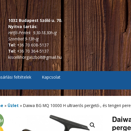
1032 Budapest Szőlő u. 70.
Nyitva tartás:
Hétfő-Péntek 9.30-18.30h-ig
Szombat 9-13h-ig
Tel:
+36 70 608-5137
Tel:
+36 70 364-5137
kiscellihorgaszbolt@gmail.hu
sárlási feltételek
Kapcsolat
, Pontyozó, Surf
2.7m és 3 m-s bojlis
botok
ékes távdobó
me
»
Üzlet
»
Daiwa BG MQ 10000 H ultraerős pergető-, és tengeri pere
r, Picker botok
3,6 m-s bojlis botok
3,6 m alatti feeder botok
Daiwa
, Bakancsok,
ó!
ázó botok
fékes, Hátsófékes
sizma,
3,9 m-s bojlis botok
3,6 m-s feeder botok
perge
scsizma,