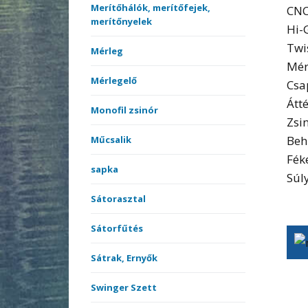
Merítőhálók, merítőfejek,
CNC
merítőnyelek
Hi-
Twi
Mérleg
Mér
Mérlegelő
Csa
Átté
Monofil zsinór
Zsi
Beh
Műcsalik
Fék
sapka
Súly
Sátorasztal
Sátorfűtés
Sátrak, Ernyők
Swinger Szett