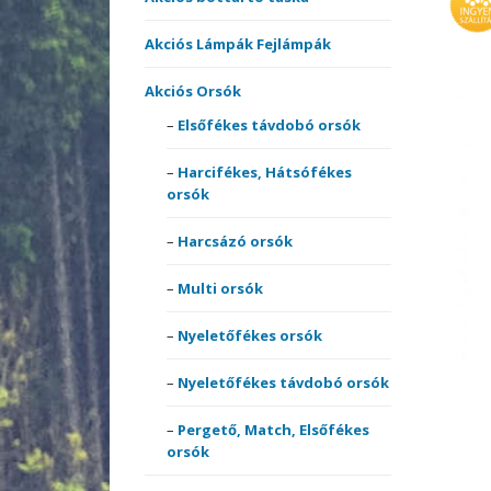
Akciós székek, ágyak,
comb
fotelek
Match
Akciós Lámpák Fejlámpák
Harcs
Pulóv
Akciós szettek
Multis
Pólók
Akciós Orsók
Multi 
Elsőfékes távdobó orsók
Bottartók, Rod-podok
Perge
Therm
Nyele
ruház
Harcifékes, Hátsófékes
Csónakmotorok
Spicc,
orsók
Nyele
orsók
Harcsázó orsók
Egyéb Akciós termékek
surf 
Perge
Multi orsók
Elektromos kapásjelzők
Teles
Elsőf
botok
Nyeletőfékes orsók
Etetőanyag Szettek
Nyeletőfékes távdobó orsók
Horgok
Hárm
Pergető, Match, Elsőfékes
orsók
Merítőhálók,
Horgo
merítőfejek,