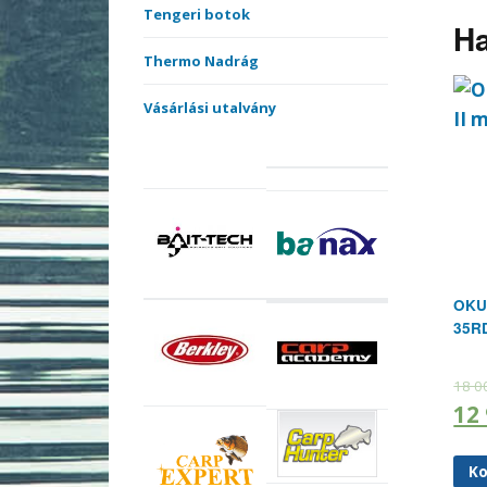
Tengeri botok
Ha
Thermo Nadrág
Vásárlási utalvány
OKUM
35R
18 0
12
Ko