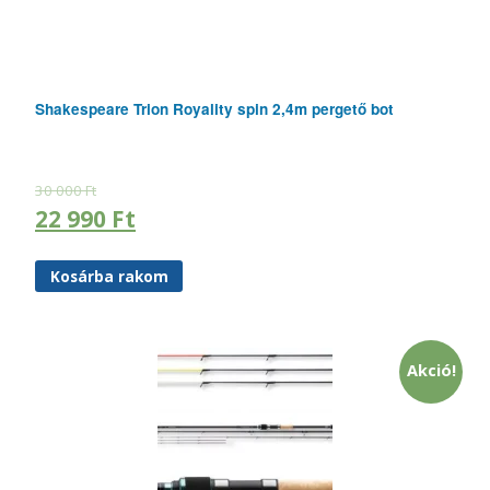
Shakespeare Trion Royality spin 2,4m pergető bot
30 000
Ft
22 990
Ft
Kosárba rakom
Akció!