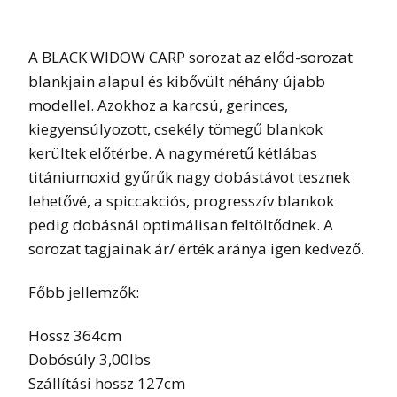
A BLACK WIDOW CARP sorozat az előd-sorozat
blankjain alapul és kibővült néhány újabb
modellel. Azokhoz a karcsú, gerinces,
kiegyensúlyozott, csekély tömegű blankok
kerültek előtérbe. A nagyméretű kétlábas
titániumoxid gyűrűk nagy dobástávot tesznek
lehetővé, a spiccakciós, progresszív blankok
pedig dobásnál optimálisan feltöltődnek. A
sorozat tagjainak ár/ érték aránya igen kedvező.
Főbb jellemzők:
Hossz 364cm
Dobósúly 3,00lbs
Szállítási hossz 127cm