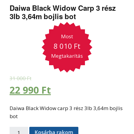
Daiwa Black Widow Carp 3 rész
3lb 3,64m bojlis bot
Most
8 010
Ft
Megtakarítás
31 000
Ft
22 990
Ft
Daiwa Black Widow carp 3 rész 3lb 3,64m bojlis
bot
Kosárba rakom