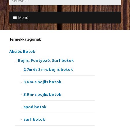
Menü
Termékkategóriák
Akciós Botok
Bojlis, Pontyozó, Surf botok
2.7m és 3 m-s bojlis botok
3,6 m-s bojlis botok
3,9 m-s bojlis botok
spod botok
surf botok