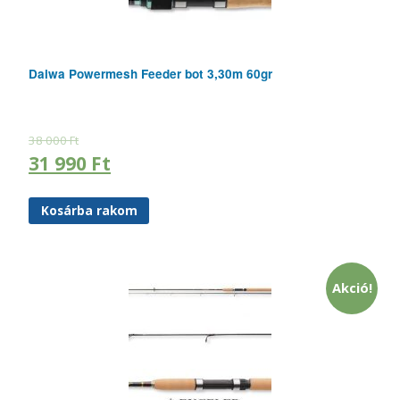
Daiwa Powermesh Feeder bot 3,30m 60gr
38 000
Ft
31 990
Ft
Kosárba rakom
Akció!