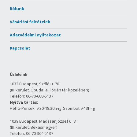
Rólunk
Vásárlási feltételek
Adatvédelmi nyiltakozat
Kapcsolat
Üzleteink
1032 Budapest, Szőlő u. 70.
(III. kerület, Óbuda, a Flórián tér közelében)
Telefon: 06-70-608-5137
Nyitva tartás:
Hétfő-Péntek 9.30-18.30h-ig Szombat 9-13h-ig
1039 Budapest, Madzsar József u. 8.
(III. kerület, Békásmegyer)
Telefon: 06-70-364-5137