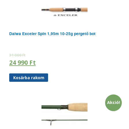
Daiwa Exceler Spin 1,95m 10-25g pergető bot
31 000
Ft
24 990
Ft
Kosárba rakom
Akció!