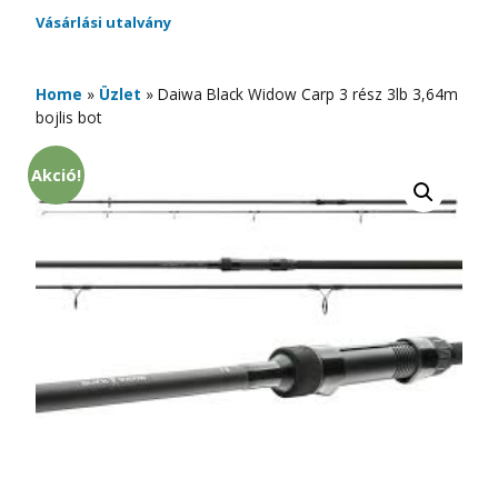
Vásárlási utalvány
Home
»
Üzlet
»
Daiwa Black Widow Carp 3 rész 3lb 3,64m
bojlis bot
Akció!