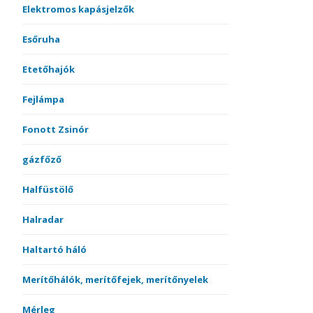
Elektromos kapásjelzők
Esőruha
Etetőhajók
Fejlámpa
Fonott Zsinór
gázfőző
Halfüstölő
Halradar
Haltartó háló
Merítőhálók, merítőfejek, merítőnyelek
Mérleg