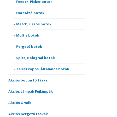
Feeder, Picker botok
Harcsázó botok
Match, úszós botok
Multis botok
Pergető botok
Spicc, Bolognai botok
Teleszkópos, Általános botok
Akciós bottartó táska
Akciós Lámpák Fejlámpák
Akciós Orsók
Akciós pergető táskák