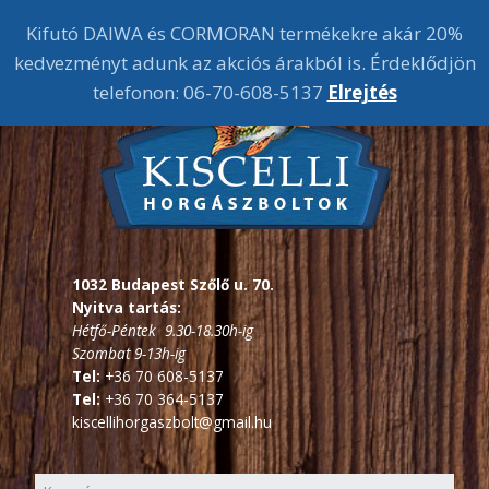
Kifutó DAIWA és CORMORAN termékekre akár 20%
kedvezményt adunk az akciós árakból is. Érdeklődjön
telefonon: 06-70-608-5137
Elrejtés
1032 Budapest Szőlő u. 70.
Nyitva tartás:
Hétfő-Péntek 9.30-18.30h-ig
Szombat 9-13h-ig
Tel:
+36 70 608-5137
Tel:
+36 70 364-5137
kiscellihorgaszbolt@gmail.hu