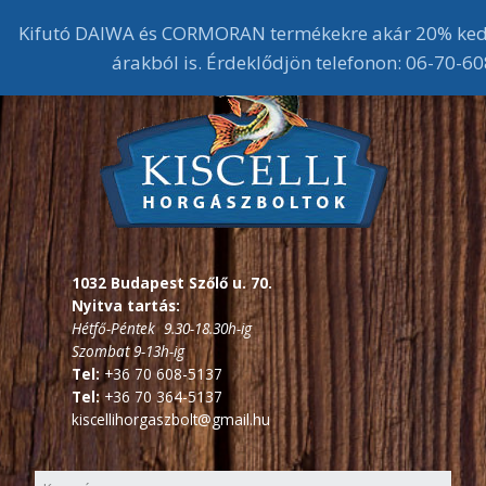
Kifutó DAIWA és CORMORAN termékekre akár 20% ked
árakból is. Érdeklődjön telefonon: 06-70-
1032 Budapest Szőlő u. 70.
Nyitva tartás:
Hétfő-Péntek 9.30-18.30h-ig
Szombat 9-13h-ig
Tel:
+36 70 608-5137
Tel:
+36 70 364-5137
kiscellihorgaszbolt@gmail.hu