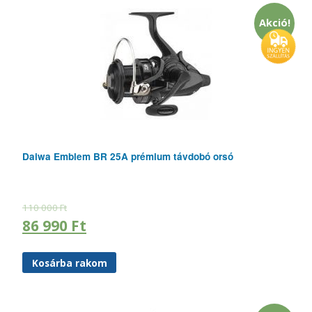
Akció!
Daiwa Emblem BR 25A prémium távdobó orsó
110 000
Ft
86 990
Ft
Kosárba rakom