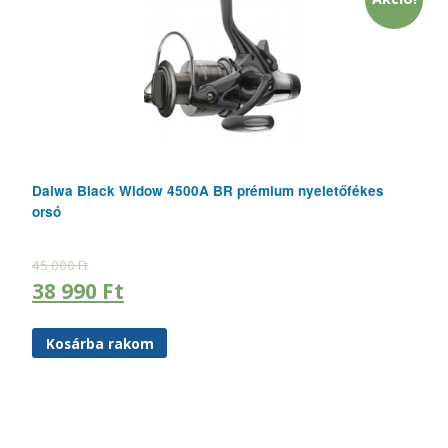
Daiwa Black Widow 4500A BR prémium nyeletőfékes
orsó
45 000
Ft
38 990
Ft
Kosárba rakom