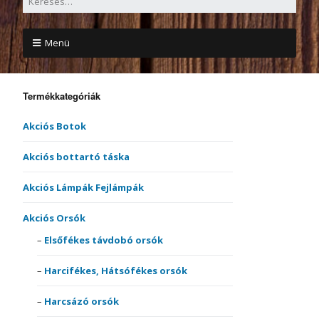
Menü
Termékkategóriák
Akciós Botok
Akciós bottartó táska
Akciós Lámpák Fejlámpák
Akciós Orsók
Elsőfékes távdobó orsók
Harcifékes, Hátsófékes orsók
Harcsázó orsók