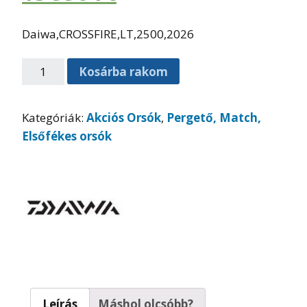
Daiwa,CROSSFIRE,LT,2500,2026
Kosárba rakom
Kategóriák:
Akciós Orsók
,
Pergető, Match,
Elsőfékes orsók
Leírás
Máshol olcsóbb?