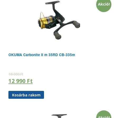
Akció!
OKUMA Carbonite II m 35RD CB-335m
18 000
Ft
12 990
Ft
Kosárba rakom
Akció!