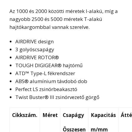
Az 1000 és 2000 közötti méretek I-alakú, míg a
nagyobb 2500 és 5000 méretek T-alakú
hajtókargombbal vannak szerelve.
AIRDRIVE design
3 golyóscsapágy
AIRDRIVE ROTOR®
TOUGH DIGIGEAR® hajtómű
ATD™ Type-L fékrendszer
ABS® alumínium távdobó dob
Perfect LS zsinórbeakasztó
Twist Buster® III zsinórvezető görgő
Cikkszám.
Méret
Csapágy
Kapacitás
Átté
Összesen
m/mm