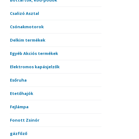
Bottartók, Rod-podok
Csalizó Asztal
Csónakmotorok
Delkim termékek
Egyéb Akciós termékek
Elektromos kapásjelzők
Esőruha
Etetőhajók
Fejlámpa
Fonott Zsinór
gázfőző