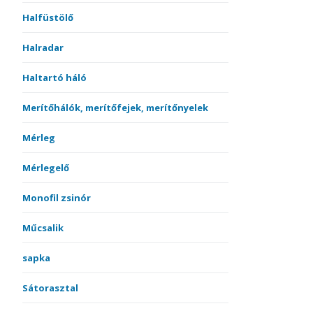
Halfüstölő
Halradar
Haltartó háló
Merítőhálók, merítőfejek, merítőnyelek
Mérleg
Mérlegelő
Monofil zsinór
Műcsalik
sapka
Sátorasztal