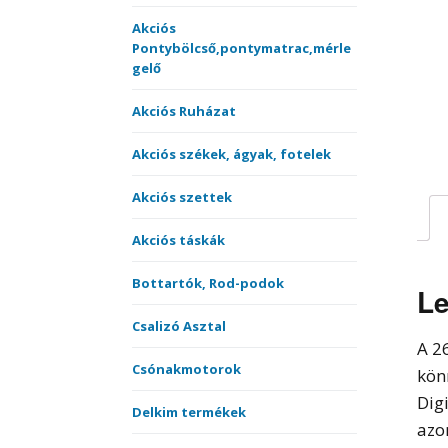
merítőnyelek
Kötöt
Akciós
Pontybölcső,pontymatrac,mérle
Sátrak, Ernyők
gelő
Vásárlási utalvány
Akciós Ruházat
Versenyládák
Akciós székek, ágyak, fotelek
Akciós szettek
Akciós táskák
Bottartók, Rod-podok
Le
Csalizó Asztal
A 2
Csónakmotorok
kön
Dig
Delkim termékek
azo