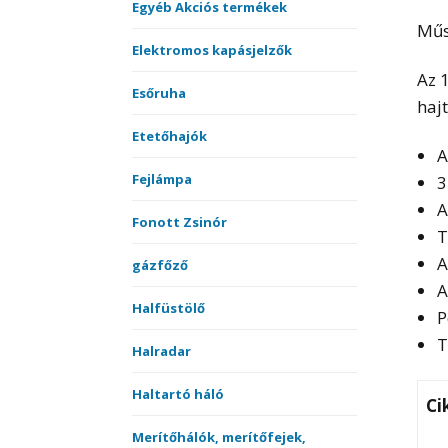
Egyéb Akciós termékek
Műsz
Elektromos kapásjelzők
Az 
Esőruha
haj
Etetőhajók
A
Fejlámpa
3
A
Fonott Zsinór
T
A
gázfőző
A
Halfüstölő
P
T
Halradar
Haltartó háló
Ci
Merítőhálók, merítőfejek,