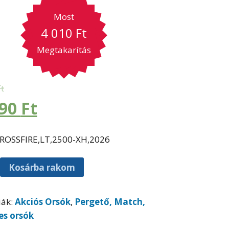
Most
4 010
Ft
Megtakarítás
Ft
990
Ft
ROSSFIRE,LT,2500-XH,2026
Kosárba rakom
iák:
Akciós Orsók
,
Pergető, Match,
es orsók