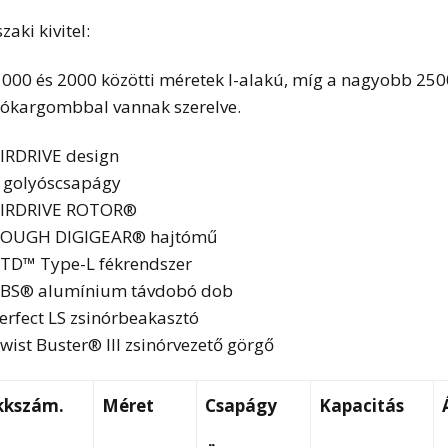
aki kivitel:
1000 és 2000 közötti méretek I-alakú, míg a nagyobb 25
tókargombbal vannak szerelve.
IRDRIVE design
 golyóscsapágy
IRDRIVE ROTOR®
OUGH DIGIGEAR® hajtómű
TD™ Type-L fékrendszer
BS® alumínium távdobó dob
erfect LS zsinórbeakasztó
wist Buster® III zsinórvezető görgő
kkszám.
Méret
Csapágy
Kapacitás