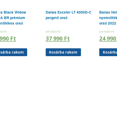
wa Black Widow
Daiwa Exceler LT 4000D-C
Banax Hel
0A BR prémium
pergető orsó
nyeletőfé
etőfékes orsó
orsó 2022
00
Ft
45 000
Ft
34 000
Ft
 990
Ft
37 990
Ft
24 99
sárba rakom
Kosárba rakom
Kosárb