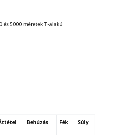
00 és 5000 méretek T-alakú
Áttétel
Behúzás
Fék
Súly