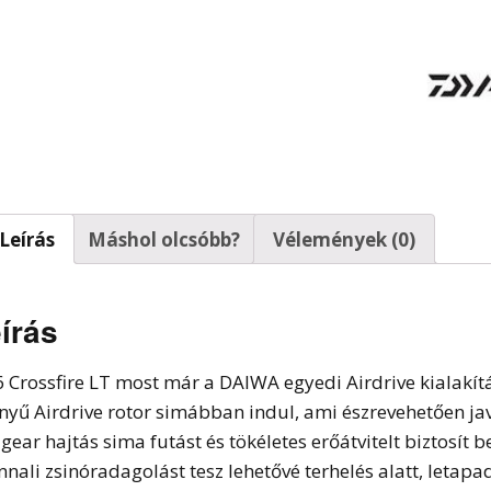
t horgok
Leírás
Máshol olcsóbb?
Vélemények (0)
írás
6 Crossfire LT most már a DAIWA egyedi Airdrive kialakítá
nyű Airdrive rotor simábban indul, ami észrevehetően jav
igear hajtás sima futást és tökéletes erőátvitelt biztosít 
nnali zsinóradagolást tesz lehetővé terhelés alatt, letapa