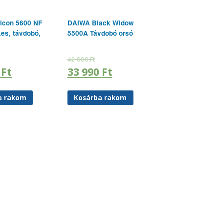
icon 5600 NF
DAIWA Black Widow
kes, távdobó,
5500A Távdobó orsó
42 000
Ft
0
Ft
33 990
Ft
a rakom
Kosárba rakom