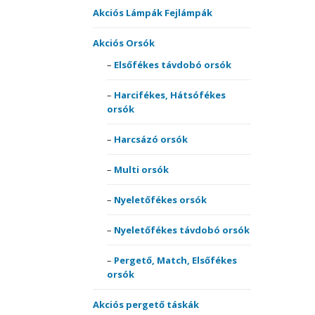
Akciós székek, ágyak,
comb
Akciós Lámpák Fejlámpák
fotelek
Match
Harcs
Akciós Orsók
Pulóv
Akciós szettek
Multis
Pólók
Elsőfékes távdobó orsók
Multi 
Bottartók, Rod-podok
Perge
Therm
Harcifékes, Hátsófékes
Nyele
ruház
orsók
Csónakmotorok
Spicc,
Nyele
Harcsázó orsók
orsók
Egyéb Akciós termékek
surf 
Multi orsók
Perge
Elektromos kapásjelzők
Teles
Elsőf
Nyeletőfékes orsók
botok
Etetőanyag Szettek
Nyeletőfékes távdobó orsók
Horgok
Hárm
Pergető, Match, Elsőfékes
orsók
Merítőhálók,
Horgo
Akciós pergető táskák
merítőfejek,