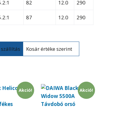
5.2:1
82
12.0
290
5.2:1
87
12.0
290
Kosár értéke szerint
Akció!
Akció!