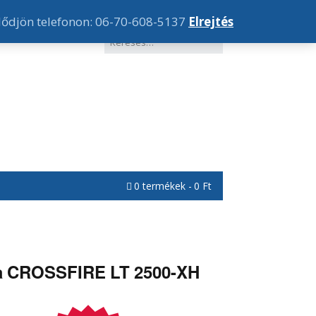
lődjön telefonon: 06-70-608-5137
Elrejtés
0 termékek
0 Ft
a CROSSFIRE LT 2500-XH