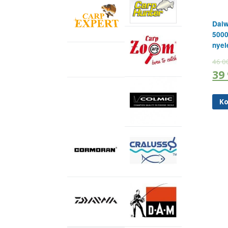
Dai
500
nyel
46 0
39
Ko