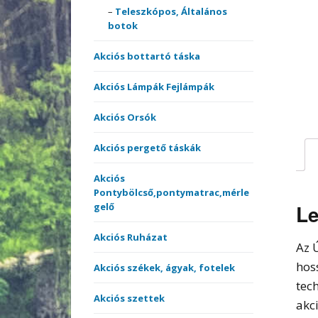
merítőnyelek
Teleszkópos, Általános
Kötöt
botok
Sátrak, Ernyők
Akciós bottartó táska
Vásárlási utalvány
Akciós Lámpák Fejlámpák
Versenyládák
Akciós Orsók
Akciós pergető táskák
Akciós
Pontybölcső,pontymatrac,mérle
Le
gelő
Akciós Ruházat
Az 
hos
Akciós székek, ágyak, fotelek
tec
Akciós szettek
akc