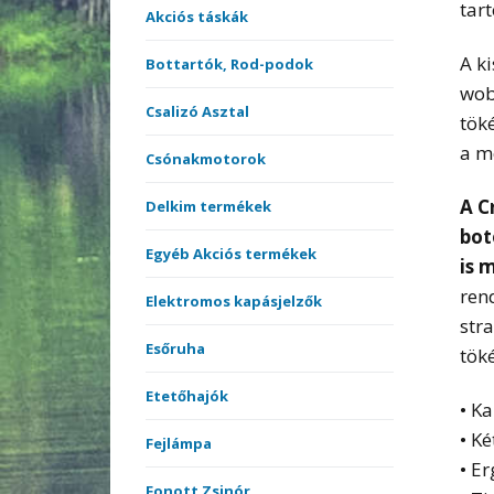
tar
Akciós táskák
A k
Bottartók, Rod-podok
wob
Csalizó Asztal
tök
a m
Csónakmotorok
A C
Delkim termékek
bot
Egyéb Akciós termékek
is 
ren
Elektromos kapásjelzők
str
Esőruha
töké
Etetőhajók
• K
• K
Fejlámpa
• E
Fonott Zsinór