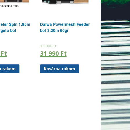
eler Spin 1,95m
Daiwa Powermesh Feeder
rgető bot
bot 3,30m 60gr
38 000
Ft
0
Ft
31 990
Ft
a rakom
Kosárba rakom