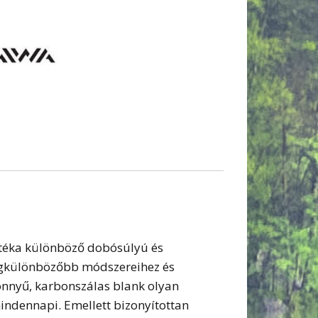
sztéka különböző dobósúlyú és
legkülönbözőbb módszereihez és
könnyű, karbonszálas blank olyan
indennapi. Emellett bizonyítottan