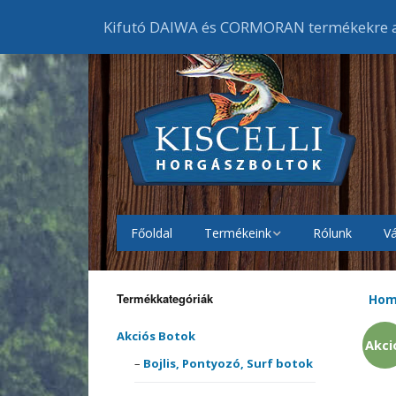
Kifutó DAIWA és CORMORAN termékekre ak
Főoldal
Termékeink
Rólunk
Vá
Akciós Botok
Bojlis
botok
Termékkategóriák
Ho
Akciós Orsók
Elsőf
Feede
orsók
Akciós Botok
Akci
Akciós Ruházat
Cipők
Bojlis, Pontyozó, Surf botok
Harcs
Harci
Gumic
orsók
melle