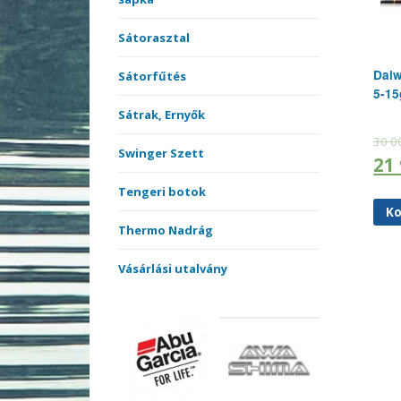
Sátorasztal
Daiw
Sátorfűtés
5-15
Sátrak, Ernyők
30 0
Swinger Szett
21
Tengeri botok
Ko
Thermo Nadrág
Vásárlási utalvány