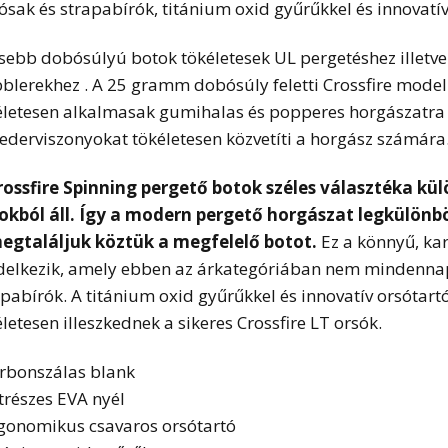
tósak és strapabírók, titánium oxid gyűrűkkel és innovatív
isebb dobósúlyú botok tökéletesek UL pergetéshez illetve 
blerekhez . A 25 gramm dobósúly feletti Crossfire model
életesen alkalmasak gumihalas és popperes horgászatra e
ederviszonyokat tökéletesen közvetíti a horgász számára
rossfire Spinning pergető botok széles választéka k
okból áll. Így a modern pergető horgászat legkülön
megtaláljuk köztük a megfelelő botot.
Ez a könnyű, ka
delkezik, amely ebben az árkategóriában nem mindennapi.
apabírók. A titánium oxid gyűrűkkel és innovatív orsótart
letesen illeszkednek a sikeres Crossfire LT orsók.
arbonszálas blank
étrészes EVA nyél
rgonomikus csavaros orsótartó