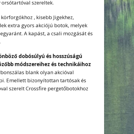
 orsótartóval szereltek.
körforgókhoz , kisebb Jigekhez,
lek extra gyors akciójú botok, melyek
gyaránt. A kapást, a csali mozgását és
.
ülönböző dobósúlyú és hosszúságú
bözőbb módszereihez és technikáihoz
rbonszálas blank olyan akcióval
 Emellett bizonyítottan tartósak és
óval szerelt Crossfire pergetőbotokhoz