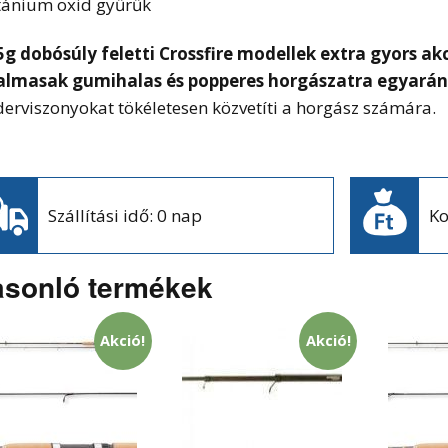
itánium oxid gyűrűk
5g dobósúly feletti Crossfire modellek extra gyors a
almasak gumihalas és popperes horgászatra egyarán
erviszonyokat tökéletesen közvetíti a horgász számára.
Szállítási idő: 0 nap
Ko
sonló termékek
Akció!
Akció!