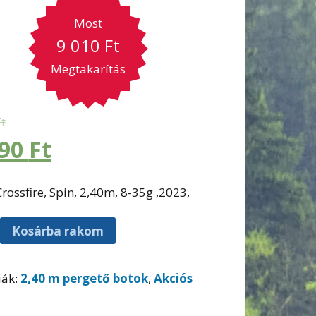
Most
9 010
Ft
Megtakarítás
Ft
990
Ft
rossfire, Spin, 2,40m, 8-35g ,2023,
Kosárba rakom
iák:
2,40 m pergető botok
,
Akciós