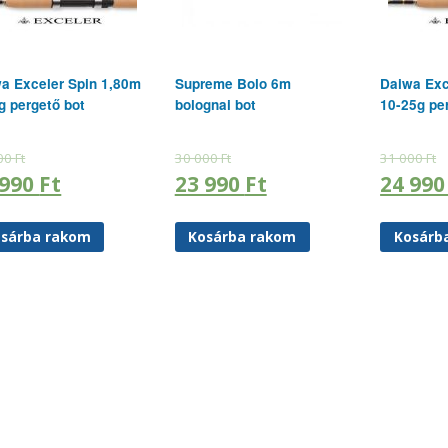
a Exceler Spin 1,80m
Supreme Bolo 6m
Daiwa Exc
g pergető bot
bolognai bot
10-25g pe
00
Ft
30 000
Ft
31 000
Ft
 990
Ft
23 990
Ft
24 99
sárba rakom
Kosárba rakom
Kosárb