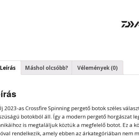
t horgok
Leírás
Máshol olcsóbb?
Vélemények (0)
írás
Új 2023-as Crossfire Spinning pergető botok széles vála
szúságú botokból áll. Így a modern pergető horgászat 
hnikáihoz is megtaláljuk köztük a megfelelő botot. Ez a 
ióval rendelkezik, amely ebben az árkategóriában nem m