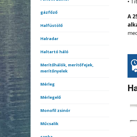
• T
gázfőző
A 2
alk
Halfüstölő
med
Halradar
Haltartó háló
Merítőhálók, merítőfejek,
merítőnyelek
Ha
Mérleg
Mérlegelő
Monofil zsinór
Műcsalik
sapka