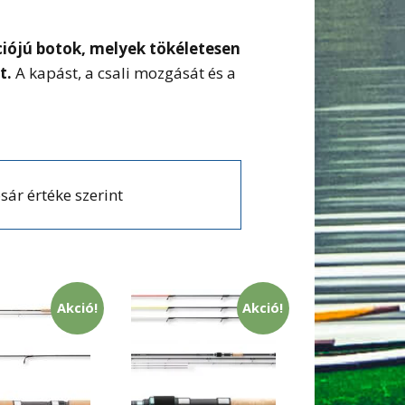
kciójú botok, melyek tökéletesen
t.
A kapást, a csali mozgását és a
sár értéke szerint
Akció!
Akció!