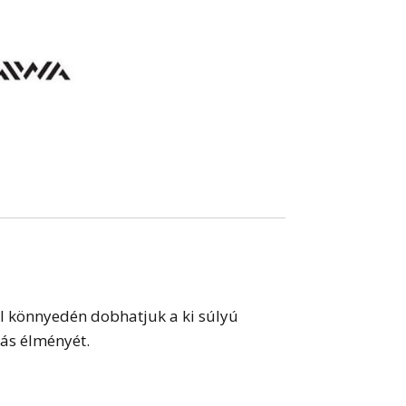
al könnyedén dobhatjuk a ki súlyú
tás élményét.