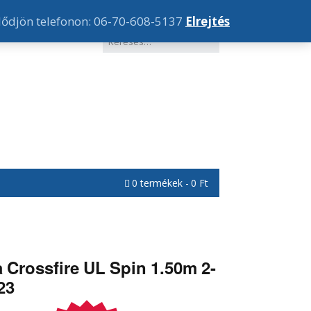
lődjön telefonon: 06-70-608-5137
Elrejtés
0 termékek
0 Ft
 Crossfire UL Spin 1.50m 2-
23