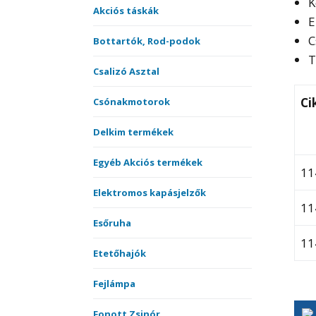
K
Akciós táskák
E
C
Bottartók, Rod-podok
T
Csalizó Asztal
Ci
Csónakmotorok
Delkim termékek
Egyéb Akciós termékek
11
Elektromos kapásjelzők
11
Esőruha
11
Etetőhajók
Fejlámpa
Fonott Zsinór