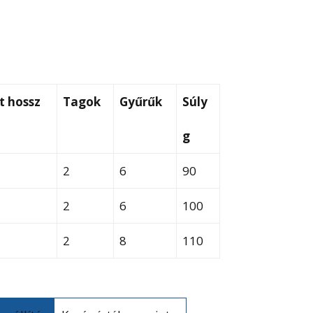
t hossz
Tagok
Gyűrűk
Súly
g
2
6
90
2
6
100
9
2
8
110