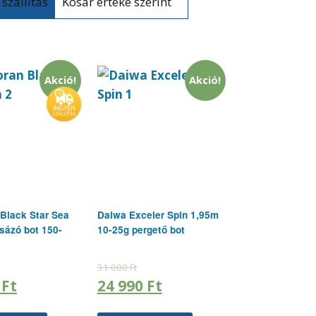
Kosár értéke szerint
Akció!
Akció!
Black Star Sea
Daiwa Exceler Spin 1,95m
sázó bot 150-
10-25g pergető bot
31 000
Ft
0
Ft
24 990
Ft