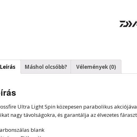
t horgok
Leírás
Máshol olcsóbb?
Vélemények (0)
írás
rossfire Ultra Light Spin közepesen parabolikus akciójáv
likat nagy távolságokra, és garantálja az élvezetes fárasz
arbonszálas blank