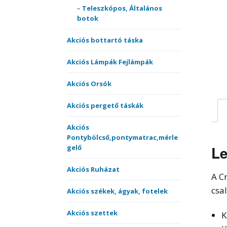
merítőnyelek
Teleszkópos, Általános
Kötöt
botok
Sátrak, Ernyők
Akciós bottartó táska
Vásárlási utalvány
Akciós Lámpák Fejlámpák
Versenyládák
Akciós Orsók
Akciós pergető táskák
Akciós
Pontybölcső,pontymatrac,mérle
Le
gelő
Akciós Ruházat
A C
csa
Akciós székek, ágyak, fotelek
Akciós szettek
K