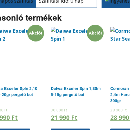
Szállítási idő: 0 nap
sonló termékek
Akció!
Akció!
a Exceler Spin 2,10
Daiwa Exceler Spin 1,80m
Cormoran 
-20gr pergető bot
5-15g pergető bot
2,4m Harc
300gr
00
Ft
30 000
Ft
38 000
Ft
 990
Ft
21 990
Ft
28 99