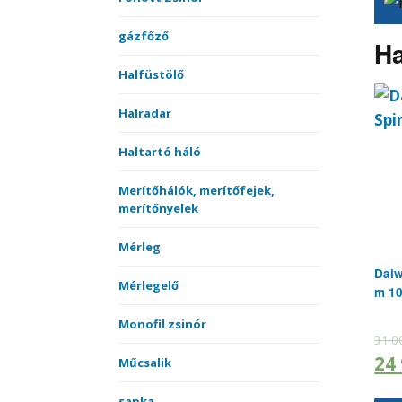
gázfőző
Ha
Halfüstölő
Halradar
Haltartó háló
Merítőhálók, merítőfejek,
merítőnyelek
Mérleg
Daiw
Mérlegelő
m 10
Monofil zsinór
31 0
24
Műcsalik
sapka