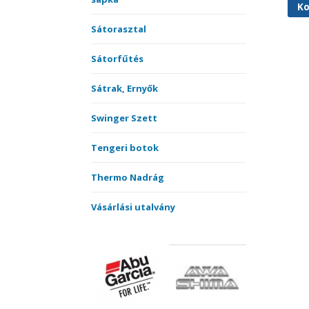
Ko
Sátorasztal
Sátorfűtés
Sátrak, Ernyők
Swinger Szett
Tengeri botok
Thermo Nadrág
Vásárlási utalvány