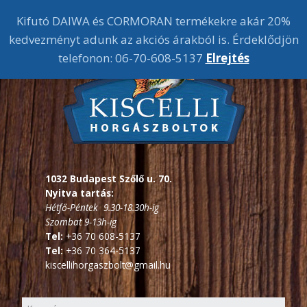
Kifutó DAIWA és CORMORAN termékekre akár 20%
kedvezményt adunk az akciós árakból is. Érdeklődjön
telefonon: 06-70-608-5137
Elrejtés
1032 Budapest Szőlő u. 70.
Nyitva tartás:
Hétfő-Péntek 9.30-18.30h-ig
Szombat 9-13h-ig
Tel:
+36 70 608-5137
Tel:
+36 70 364-5137
kiscellihorgaszbolt@gmail.hu