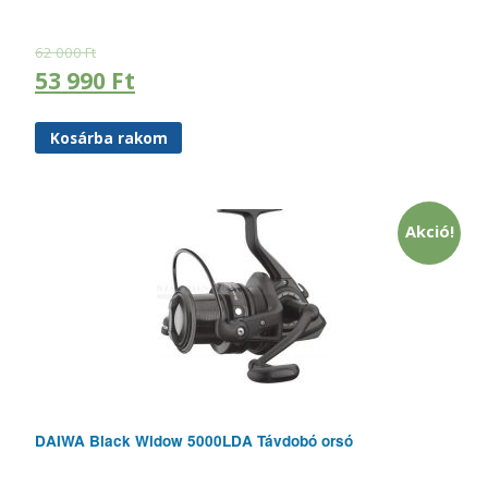
62 000
Ft
53 990
Ft
Kosárba rakom
Akció!
DAIWA Black Widow 5000LDA Távdobó orsó