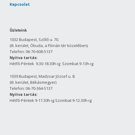
Kapcsolat
Üzleteink
1032 Budapest, Szőlő u. 70.
(III. kerület, Óbuda, a Flórián tér közelében)
Telefon: 06-70-608-5137
Nyitva tartás:
Hétfő-Péntek 9.30-18.30h-ig Szombat 9-13h-ig
1039 Budapest, Madzsar József u. 8.
(III. kerület, Békásmegyer)
Telefon: 06-70-364-5137
Nyitva tartás:
Hétfő-Péntek 9-17.30h-ig Szombat 9-12.30h-ig