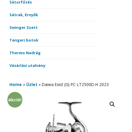
Sátorfűtés
Sátrak, Ernyők
Swinger Szett
Tengeri botok
Thermo Nadrág
Vásárlási utalvány
Home
»
Üzlet
»
Daiwa Exist (G) PC LT2500D-H 2023
Akció!