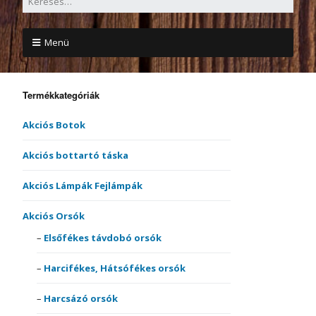
Menü
Termékkategóriák
Akciós Botok
Akciós bottartó táska
Akciós Lámpák Fejlámpák
Akciós Orsók
Elsőfékes távdobó orsók
Harcifékes, Hátsófékes orsók
Harcsázó orsók