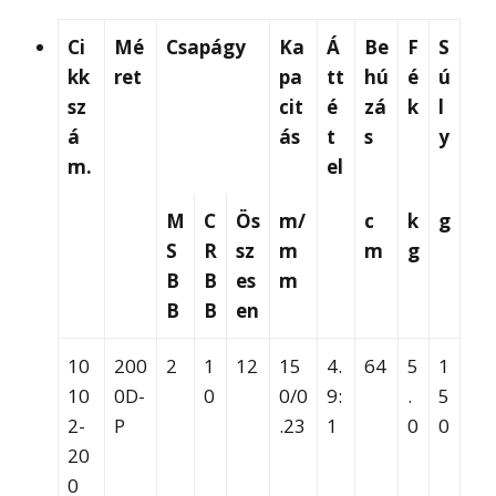
Ci
Mé
Csapágy
Ka
Á
Be
F
S
kk
ret
pa
tt
hú
é
ú
sz
cit
é
zá
k
l
á
ás
t
s
y
m.
el
M
C
Ös
m/
c
k
g
S
R
sz
m
m
g
B
B
es
m
B
B
en
10
200
2
1
12
15
4.
64
5
1
10
0D-
0
0/0
9:
.
5
2-
P
.23
1
0
0
20
0