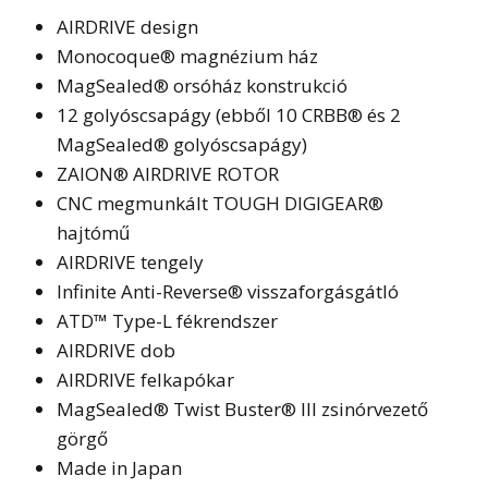
AIRDRIVE design
Monocoque® magnézium ház
MagSealed® orsóház konstrukció
12 golyóscsapágy (ebből 10 CRBB® és 2
MagSealed® golyóscsapágy)
ZAION® AIRDRIVE ROTOR
CNC megmunkált TOUGH DIGIGEAR®
hajtómű
AIRDRIVE tengely
Infinite Anti-Reverse® visszaforgásgátló
ATD™ Type-L fékrendszer
AIRDRIVE dob
AIRDRIVE felkapókar
MagSealed® Twist Buster® III zsinórvezető
görgő
Made in Japan