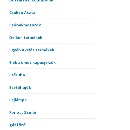
Bottartók, Rod-podok
Csalizó Asztal
Csónakmotorok
Delkim termékek
Egyéb Akciós termékek
Elektromos kapásjelzők
Esőruha
Etetőhajók
Fejlámpa
Fonott Zsinór
gázfőző