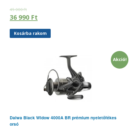
45 000
Ft
36 990
Ft
Kosárba rakom
Akció!
Daiwa Black Widow 4000A BR prémium nyeletőfékes
orsó