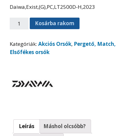
Daiwa,Exist,(G),PC,LT2500D-H,2023
Kosárba rakom
Kategóriák:
Akciós Orsók
,
Pergető, Match,
Elsőfékes orsók
Leírás
Máshol olcsóbb?