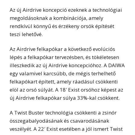
Az új Airdrive koncepció ezeknek a technológiai
megoldásoknak a kombinációja, amely
rendkívül könnyű és érzékeny orsók építését
teszi lehetővé.
Az Airdrive felkapókar a következő evolúciós
lépés a felkapókar tervezésben, és tökéletesen
illeszkedik az új Airdrive koncepcióhoz. A DAIWA
egy valamivel karcsúbb, de mégis terhelhető
felkapókart épített, amely ráadásul csökkenti
elöl az orsó súlyát. A 18′ Exist orsóhoz képest az
új Airdrive felkapókar súlya 33%-kal csökkent.
A Twist Buster technológia csökkenti a zsinór
összegabalyodásának és csavarodásának
veszélyét. A 22′ Exist esetében a jól ismert Twist