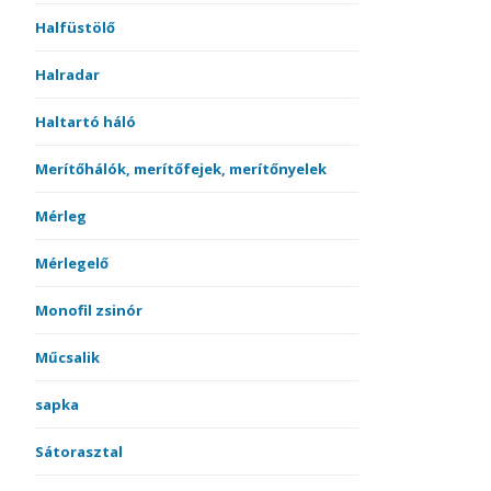
Halfüstölő
Halradar
Haltartó háló
Merítőhálók, merítőfejek, merítőnyelek
Mérleg
Mérlegelő
Monofil zsinór
Műcsalik
sapka
Sátorasztal