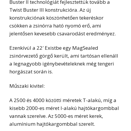
Buster II technológiát fejlesztettük tovább a
Twist Buster III konstrukcióra. Az új
konstrukciónak köszönhetően tekeréskor
csökken a zsinórra ható nyomó erő, ami
jelentősen kevesebb csavarodást eredményez.
Ezenkívül a 22′ Existbe egy MagSealed
zsinórvezető görgő került, ami tartósan ellenáll
a legnagyobb igénybevételeknek még tengeri
horgászat során is.
Műszaki kivitel:
A 2500 és 4000 közötti méretek T-alakú, míg a
kisebb 2000-es méret I-alakú hajtókargombbal
vannak szerelve. Az 5000-es méret kerek,
alumínium hajtókargombbal szerelt.