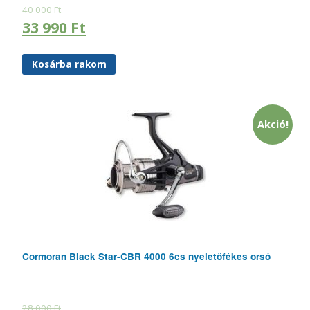
40 000
Ft
33 990
Ft
Kosárba rakom
Akció!
Cormoran Black Star-CBR 4000 6cs nyeletőfékes orsó
28 000
Ft