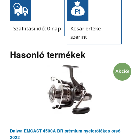
Szállítási idő: 0 nap
Kosár értéke
szerint
Hasonló termékek
Akció!
Daiwa EMCAST 4500A BR prémium nyeletőfékes orsó
2022