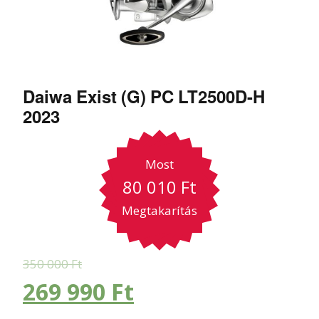
Daiwa Exist (G) PC LT2500D-H
2023
Most
80 010
Ft
Megtakarítás
350 000
Ft
269 990
Ft