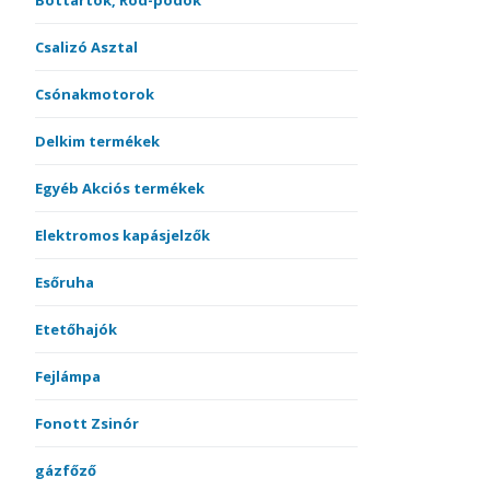
Bottartók, Rod-podok
Csalizó Asztal
Csónakmotorok
Delkim termékek
Egyéb Akciós termékek
Elektromos kapásjelzők
Esőruha
Etetőhajók
Fejlámpa
Fonott Zsinór
gázfőző