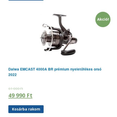
Akció!
Daiwa EMCAST 4000A BR prémium nyeletőfékes orsó
2022
61 000
Ft
49 990
Ft
Kosárba rakom