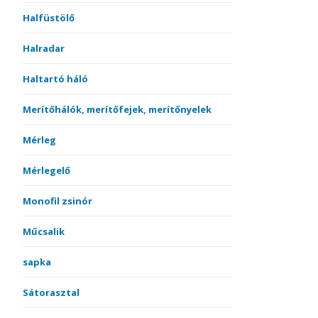
Halfüstölő
Halradar
Haltartó háló
Merítőhálók, merítőfejek, merítőnyelek
Mérleg
Mérlegelő
Monofil zsinór
Műcsalik
sapka
Sátorasztal