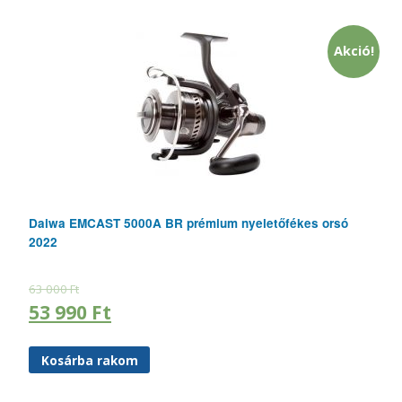
Akció!
Daiwa EMCAST 5000A BR prémium nyeletőfékes orsó
2022
63 000
Ft
53 990
Ft
Kosárba rakom