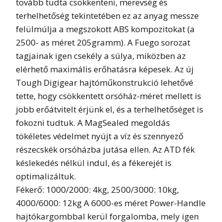
tovább tudta csökkenteni, merevség és
terhelhetőség tekintetében ez az anyag messze
felülmúlja a megszokott ABS kompozitokat (a
2500- as méret 205gramm). A Fuego sorozat
tagjainak igen csekély a súlya, miközben az
elérhető maximális erőhatásra képesek. Az új
Tough Digigear hajtóműkonstrukció lehetővé
tette, hogy csökkentett orsóház-méret mellett is
jobb erőátvitelt érjünk el, és a terhelhetőséget is
fokozni tudtuk. A MagSealed megoldás
tökéletes védelmet nyújt a víz és szennyező
részecskék orsóházba jutása ellen. Az ATD fék
késlekedés nélkül indul, és a fékerejét is
optimalizáltuk.
Fékerő: 1000/2000: 4kg, 2500/3000: 10kg,
4000/6000: 12kg A 6000-es méret Power-Handle
hajtókargombbal kerül forgalomba, mely igen