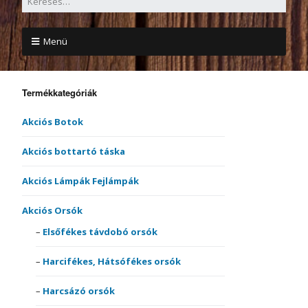
Menü
Termékkategóriák
Akciós Botok
Akciós bottartó táska
Akciós Lámpák Fejlámpák
Akciós Orsók
Elsőfékes távdobó orsók
Harcifékes, Hátsófékes orsók
Harcsázó orsók