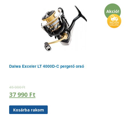
Akció!
Daiwa Exceler LT 4000D-C pergető orsó
45 000
Ft
37 990
Ft
Kosárba rakom