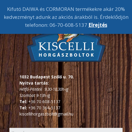
Kifutó DAIWA és CORMORAN termékekre akár 20%
kedvezményt adunk az akciós árakból is. Érdeklődjön
telefonon: 06-70-608-5137
Elrejtés
1032 Budapest Szőlő u. 70.
Nyitva tartás:
Hétfő-Péntek 9.30-18.30h-ig
Szombat 9-13h-ig
Tel:
+36 70 608-5137
Tel:
+36 70 364-5137
kiscellihorgaszbolt@gmail.hu