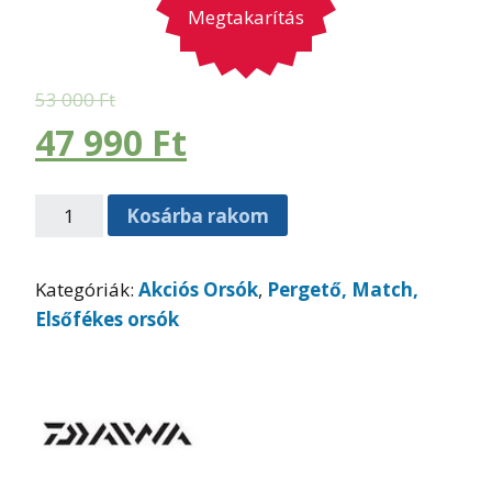
Megtakarítás
53 000
Ft
47 990
Ft
Kosárba rakom
Kategóriák:
Akciós Orsók
,
Pergető, Match,
Elsőfékes orsók