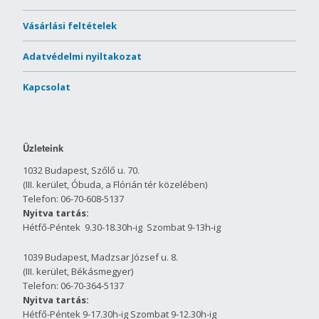
Vásárlási feltételek
Adatvédelmi nyiltakozat
Kapcsolat
Üzleteink
1032 Budapest, Szőlő u. 70.
(III. kerület, Óbuda, a Flórián tér közelében)
Telefon: 06-70-608-5137
Nyitva tartás:
Hétfő-Péntek 9.30-18.30h-ig Szombat 9-13h-ig
1039 Budapest, Madzsar József u. 8.
(III. kerület, Békásmegyer)
Telefon: 06-70-364-5137
Nyitva tartás:
Hétfő-Péntek 9-17.30h-ig Szombat 9-12.30h-ig