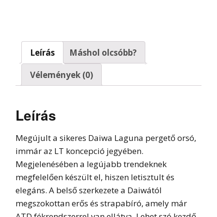
Leírás
Máshol olcsóbb?
Vélemények (0)
Leírás
Megújult a sikeres Daiwa Laguna pergető orsó,
immár az LT koncepció jegyében.
Megjelenésében a legújabb trendeknek
megfelelően készült el, hiszen letisztult és
elegáns. A belső szerkezete a Daiwától
megszokottan erős és strapabíró, amely már
ATD fékrendszerrel van ellátva. Lehet szó kezdő