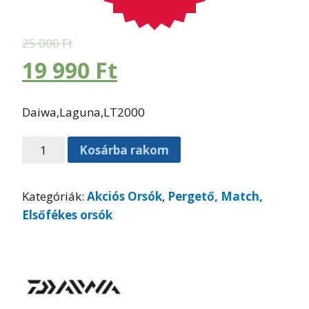
25 000
Ft
19 990
Ft
Daiwa,Laguna,LT2000
Kosárba rakom
Kategóriák:
Akciós Orsók
,
Pergető, Match,
Elsőfékes orsók