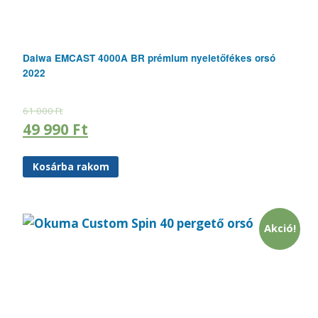
Daiwa EMCAST 4000A BR prémium nyeletőfékes orsó
2022
61 000
Ft
49 990
Ft
Kosárba rakom
Akció!