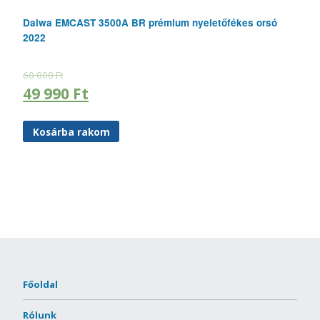
Daiwa EMCAST 3500A BR prémium nyeletőfékes orsó
2022
60 000
Ft
49 990
Ft
Kosárba rakom
Főoldal
Rólunk