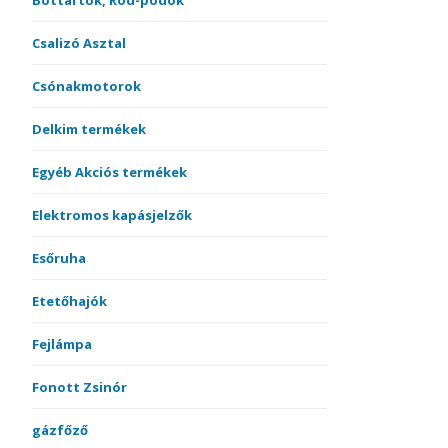
Bottartók, Rod-podok
Csalizó Asztal
Csónakmotorok
Delkim termékek
Egyéb Akciós termékek
Elektromos kapásjelzők
Esőruha
Etetőhajók
Fejlámpa
Fonott Zsinór
gázfőző