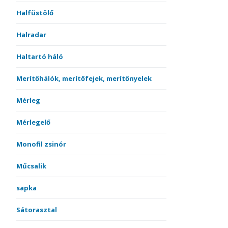
Halfüstölő
Halradar
Haltartó háló
Merítőhálók, merítőfejek, merítőnyelek
Mérleg
Mérlegelő
Monofil zsinór
Műcsalik
sapka
Sátorasztal