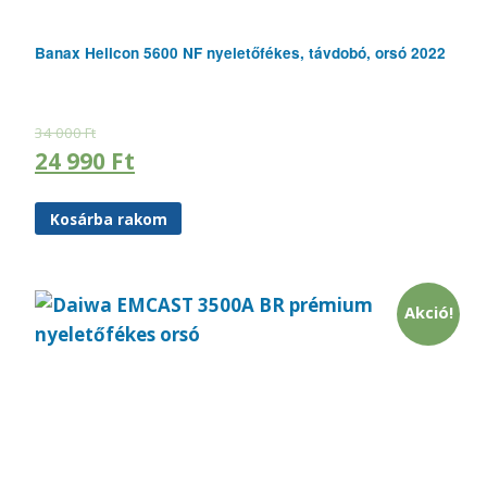
Banax Helicon 5600 NF nyeletőfékes, távdobó, orsó 2022
34 000
Ft
24 990
Ft
Kosárba rakom
Akció!