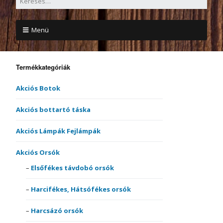
Menü
Termékkategóriák
Akciós Botok
Akciós bottartó táska
Akciós Lámpák Fejlámpák
Akciós Orsók
Elsőfékes távdobó orsók
Harcifékes, Hátsófékes orsók
Harcsázó orsók