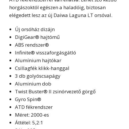
horgászoktól egészen a haladóig, biztosan
elégedett lesz az új Daiwa Laguna LT orsóval.
Új orsóház dizájn
DigiGear® hajtómű
ABS rendszer®
Infinite® visszaforgásgátló
Alumínium hajtókar
Csillagfék klikk-hanggal
3 db golyóscsapágy
Aluminium dob
Twist Buster® II zsinórvezető görgő
Gyro Spin®
ATD fékrendszer
Méret: 2000-es
Áttétel: 5,2:1