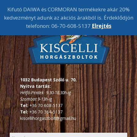
Kifutó DAIWA és CORMORAN termékekre akár 20%
kedvezményt adunk az akciós árakból is. Érdeklődjön
telefonon: 06-70-608-5137
Elrejtés
1032 Budapest Szőlő u. 70.
Nyitva tartás:
Hétfő-Péntek 9.30-18.30h-ig
Szombat 9-13h-ig
Tel:
+36 70 608-5137
Tel:
+36 70 364-5137
kiscellihorgaszbolt@gmail.hu