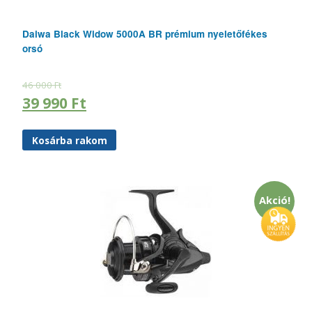
Daiwa Black Widow 5000A BR prémium nyeletőfékes
orsó
46 000
Ft
39 990
Ft
Kosárba rakom
Akció!