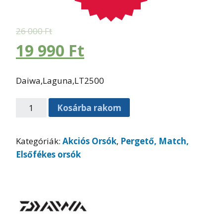
26 000
Ft
19 990
Ft
Daiwa,Laguna,LT2500
Kosárba rakom
Kategóriák:
Akciós Orsók
,
Pergető, Match,
Elsőfékes orsók