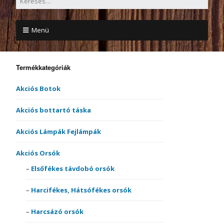
Menü
Termékkategóriák
Akciós Botok
Akciós bottartó táska
Akciós Lámpák Fejlámpák
Akciós Orsók
Elsőfékes távdobó orsók
Harcifékes, Hátsófékes orsók
Harcsázó orsók