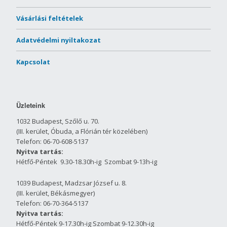
Vásárlási feltételek
Adatvédelmi nyiltakozat
Kapcsolat
Üzleteink
1032 Budapest, Szőlő u. 70.
(III. kerület, Óbuda, a Flórián tér közelében)
Telefon: 06-70-608-5137
Nyitva tartás:
Hétfő-Péntek 9.30-18.30h-ig Szombat 9-13h-ig
1039 Budapest, Madzsar József u. 8.
(III. kerület, Békásmegyer)
Telefon: 06-70-364-5137
Nyitva tartás:
Hétfő-Péntek 9-17.30h-ig Szombat 9-12.30h-ig