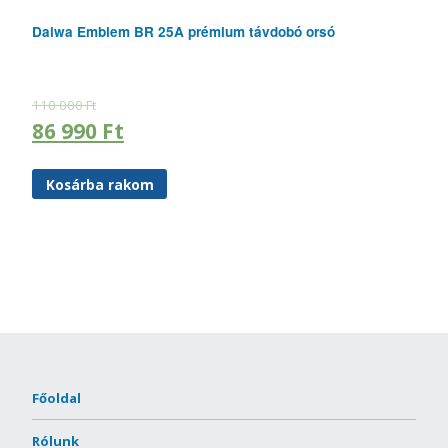
Daiwa Emblem BR 25A prémium távdobó orsó
110 000
Ft
86 990
Ft
Kosárba rakom
Főoldal
Rólunk