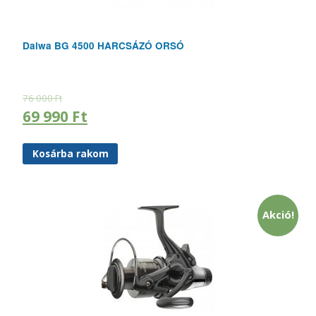
Daiwa BG 4500 HARCSÁZÓ ORSÓ
76 000
Ft
69 990
Ft
Kosárba rakom
Akció!