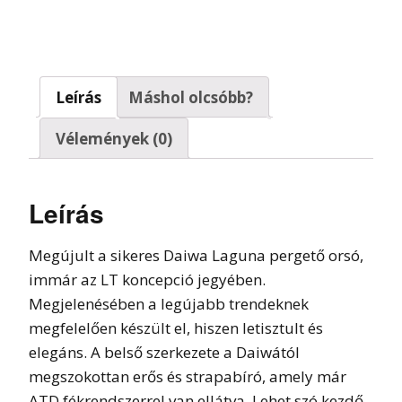
Leírás
Máshol olcsóbb?
Vélemények (0)
Leírás
Megújult a sikeres Daiwa Laguna pergető orsó,
immár az LT koncepció jegyében.
Megjelenésében a legújabb trendeknek
megfelelően készült el, hiszen letisztult és
elegáns. A belső szerkezete a Daiwától
megszokottan erős és strapabíró, amely már
ATD fékrendszerrel van ellátva. Lehet szó kezdő