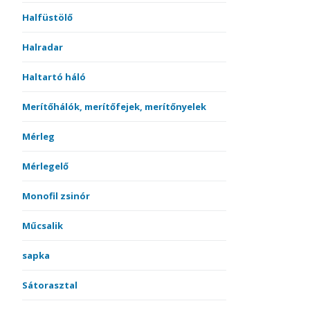
Halfüstölő
Halradar
Haltartó háló
Merítőhálók, merítőfejek, merítőnyelek
Mérleg
Mérlegelő
Monofil zsinór
Műcsalik
sapka
Sátorasztal