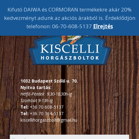
Kifutó DAIWA és CORMORAN termékekre akár 20%
kedvezményt adunk az akciós árakból is. Érdeklődjön
telefonon: 06-70-608-5137
Elrejtés
1032 Budapest Szőlő u. 70.
Nyitva tartás:
Hétfő-Péntek 9.30-18.30h-ig
Szombat 9-13h-ig
Tel:
+36 70 608-5137
Tel:
+36 70 364-5137
kiscellihorgaszbolt@gmail.hu