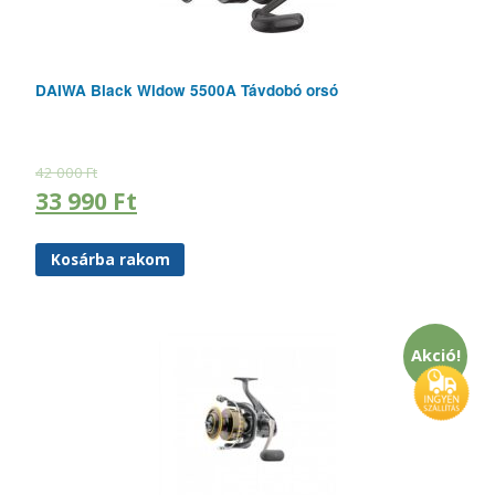
DAIWA Black Widow 5500A Távdobó orsó
42 000
Ft
33 990
Ft
Kosárba rakom
Akció!