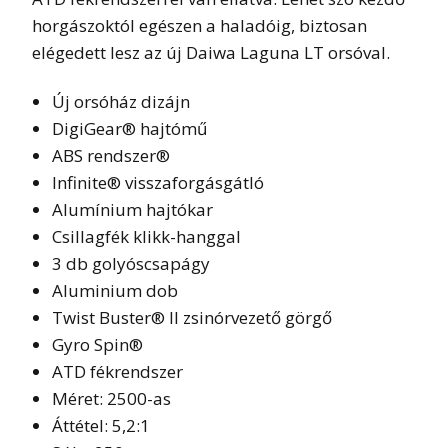
horgászoktól egészen a haladóig, biztosan
elégedett lesz az új Daiwa Laguna LT orsóval.
Új orsóház dizájn
DigiGear® hajtómű
ABS rendszer®
Infinite® visszaforgásgátló
Alumínium hajtókar
Csillagfék klikk-hanggal
3 db golyóscsapágy
Aluminium dob
Twist Buster® II zsinórvezető görgő
Gyro Spin®
ATD fékrendszer
Méret: 2500-as
Áttétel: 5,2:1