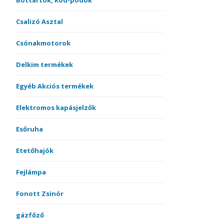
Bottartók, Rod-podok
Csalizó Asztal
Csónakmotorok
Delkim termékek
Egyéb Akciós termékek
Elektromos kapásjelzők
Esőruha
Etetőhajók
Fejlámpa
Fonott Zsinór
gázfőző