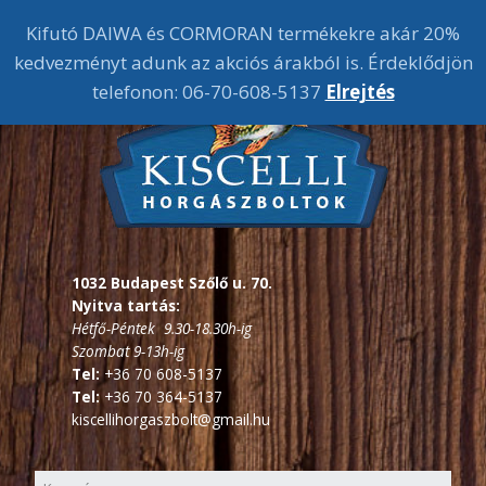
Kifutó DAIWA és CORMORAN termékekre akár 20%
kedvezményt adunk az akciós árakból is. Érdeklődjön
telefonon: 06-70-608-5137
Elrejtés
1032 Budapest Szőlő u. 70.
Nyitva tartás:
Hétfő-Péntek 9.30-18.30h-ig
Szombat 9-13h-ig
Tel:
+36 70 608-5137
Tel:
+36 70 364-5137
kiscellihorgaszbolt@gmail.hu