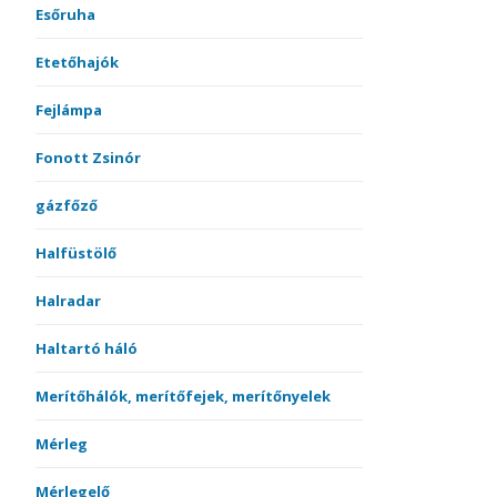
Esőruha
Etetőhajók
Fejlámpa
Fonott Zsinór
gázfőző
Halfüstölő
Halradar
Haltartó háló
Merítőhálók, merítőfejek, merítőnyelek
Mérleg
Mérlegelő