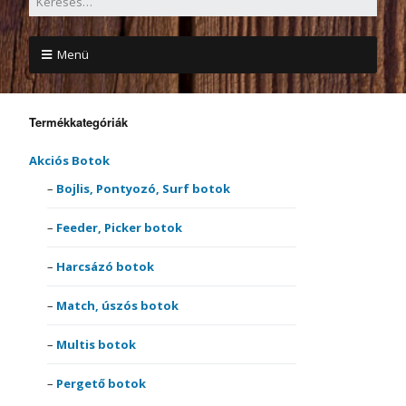
Menü
Termékkategóriák
Akciós Botok
Bojlis, Pontyozó, Surf botok
Feeder, Picker botok
Harcsázó botok
Match, úszós botok
Multis botok
Pergető botok