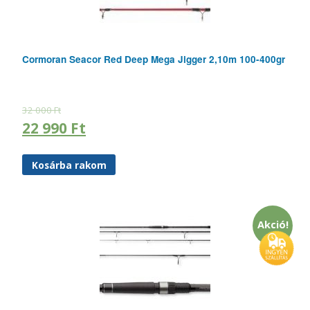
Cormoran Seacor Red Deep Mega Jigger 2,10m 100-400gr
32 000
Ft
22 990
Ft
Kosárba rakom
Akció!