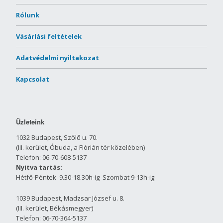
Rólunk
Vásárlási feltételek
Adatvédelmi nyiltakozat
Kapcsolat
Üzleteink
1032 Budapest, Szőlő u. 70.
(III. kerület, Óbuda, a Flórián tér közelében)
Telefon: 06-70-608-5137
Nyitva tartás:
Hétfő-Péntek 9.30-18.30h-ig Szombat 9-13h-ig
1039 Budapest, Madzsar József u. 8.
(III. kerület, Békásmegyer)
Telefon: 06-70-364-5137