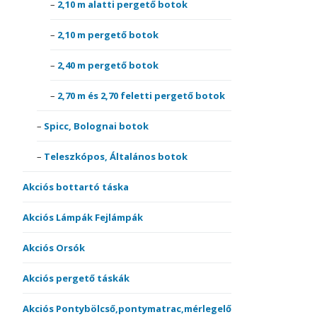
2,10 m alatti pergető botok
2,10 m pergető botok
2,40 m pergető botok
2,70 m és 2,70 feletti pergető botok
Spicc, Bolognai botok
Teleszkópos, Általános botok
Akciós bottartó táska
Akciós Lámpák Fejlámpák
Akciós Orsók
Akciós pergető táskák
Akciós Pontybölcső,pontymatrac,mérlegelő