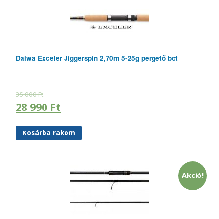
Daiwa Exceler Jiggerspin 2,70m 5-25g pergető bot
35 000
Ft
28 990
Ft
Kosárba rakom
Akció!