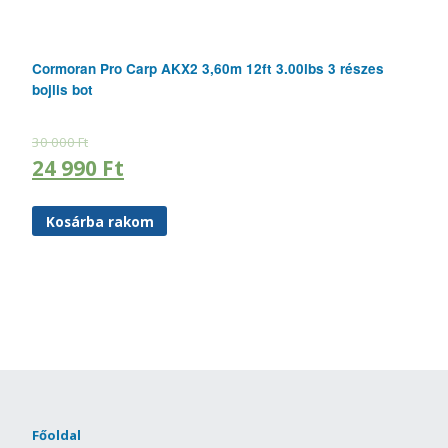
Cormoran Pro Carp AKX2 3,60m 12ft 3.00lbs 3 részes
bojlis bot
30 000
Ft
24 990
Ft
Kosárba rakom
Főoldal