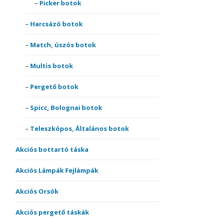
Picker botok
Harcsázó botok
Match, úszós botok
Multis botok
Pergető botok
Spicc, Bolognai botok
Teleszkópos, Általános botok
Akciós bottartó táska
Akciós Lámpák Fejlámpák
Akciós Orsók
Akciós pergető táskák