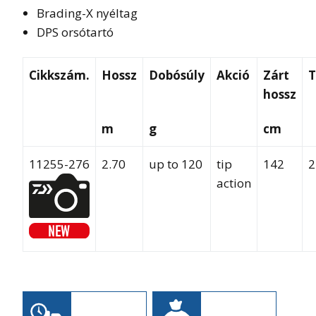
Brading-X nyéltag
DPS orsótartó
Cikkszám.
Hossz
Dobósúly
Akció
Zárt
T
hossz
m
g
cm
11255-276
2.70
up to 120
tip
142
2
action