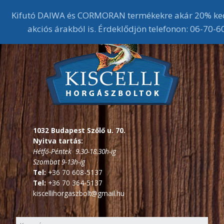
Kifutó DAIWA és CORMORAN termékekre akár 20% ke
akciós árakból is. Érdeklődjön telefonon: 06-70-
1032 Budapest Szőlő u. 70.
Nyitva tartás:
Hétfő-Péntek 9.30-18.30h-ig
Szombat 9-13h-ig
Tel:
+36 70 608-5137
Tel:
+36 70 364-5137
kiscellihorgaszbolt@gmail.hu