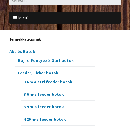
Menü
Termékkategóriák
Akciós Botok
Bojlis, Pontyozó, Surf botok
Feeder, Picker botok
3,6 m alatti feeder botok
3,6 m-s feeder botok
3,9 m-s feeder botok
4,20 m-s feeder botok