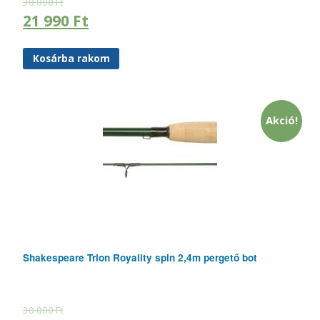
30 000
Ft
21 990
Ft
Kosárba rakom
Akció!
Shakespeare Trion Royality spin 2,4m pergető bot
30 000
Ft