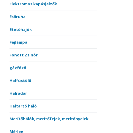
Elektromos kapásjelzők
Esőruha
Etetőhajók
Fejlámpa
Fonott Zsinór
gázfőző
Halfüstölő
Halradar
Haltartó háló
Merítőhálók, merítőfejek, merítőnyelek
Mérleg