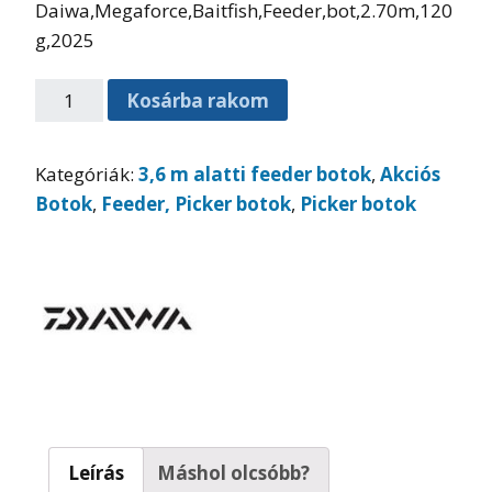
Daiwa,Megaforce,Baitfish,Feeder,bot,2.70m,120
g,2025
Kosárba rakom
Kategóriák:
3,6 m alatti feeder botok
,
Akciós
Botok
,
Feeder, Picker botok
,
Picker botok
Leírás
Máshol olcsóbb?