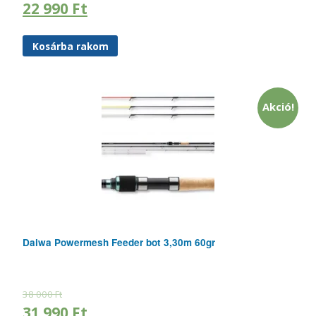
22 990
Ft
Kosárba rakom
Akció!
Daiwa Powermesh Feeder bot 3,30m 60gr
38 000
Ft
31 990
Ft