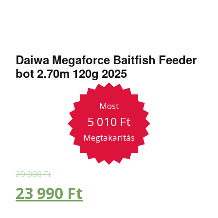
Daiwa Megaforce Baitfish Feeder
bot 2.70m 120g 2025
Most
5 010
Ft
Megtakarítás
29 000
Ft
23 990
Ft