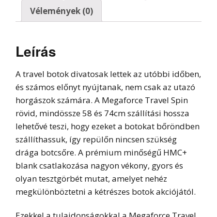
Vélemények (0)
Leírás
A travel botok divatosak lettek az utóbbi időben,
és számos előnyt nyújtanak, nem csak az utazó
horgászok számára. A Megaforce Travel Spin
rövid, mindössze 58 és 74cm szállítási hossza
lehetővé teszi, hogy ezeket a botokat bőröndben
szállíthassuk, így repülőn nincsen szükség
drága botcsőre. A prémium minőségű HMC+
blank csatlakozása nagyon vékony, gyors és
olyan tesztgörbét mutat, amelyet nehéz
megkülönböztetni a kétrészes botok akciójától.
Ezekkel a tulajdonságokkal a Megaforce Travel