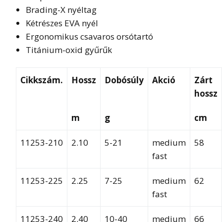
Brading-X nyéltag
Kétrészes EVA nyél
Ergonomikus csavaros orsótartó
Titánium-oxid gyűrűk
Cikkszám.
Hossz
Dobósúly
Akció
Zárt
hossz
m
g
cm
11253-210
2.10
5-21
medium
58
fast
11253-225
2.25
7-25
medium
62
fast
11253-240
2.40
10-40
medium
66