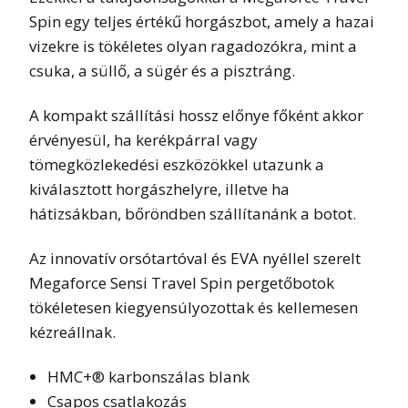
Spin egy teljes értékű horgászbot, amely a hazai
vizekre is tökéletes olyan ragadozókra, mint a
csuka, a süllő, a sügér és a pisztráng.
A kompakt szállítási hossz előnye főként akkor
érvényesül, ha kerékpárral vagy
tömegközlekedési eszközökkel utazunk a
kiválasztott horgászhelyre, illetve ha
hátizsákban, bőröndben szállítanánk a botot.
Az innovatív orsótartóval és EVA nyéllel szerelt
Megaforce Sensi Travel Spin pergetőbotok
tökéletesen kiegyensúlyozottak és kellemesen
kézreállnak.
HMC+® karbonszálas blank
Csapos csatlakozás