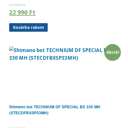
32 000
Ft
22 990
Ft
Kosárba rakom
Akció!
Shimano bot TECHNIUM DF SPECIAL BX 330 MH
(STECDFBXSP33MH)