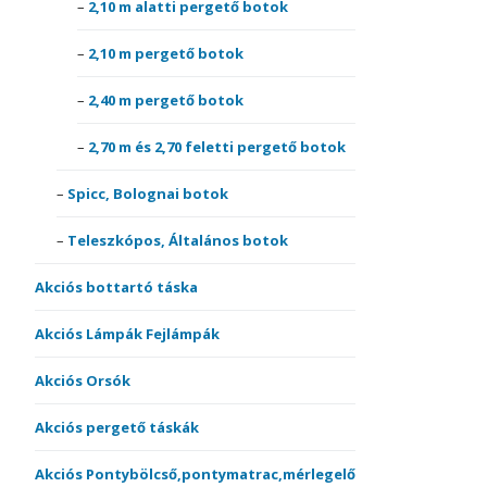
2,10 m alatti pergető botok
2,10 m pergető botok
2,40 m pergető botok
2,70 m és 2,70 feletti pergető botok
Spicc, Bolognai botok
Teleszkópos, Általános botok
Akciós bottartó táska
Akciós Lámpák Fejlámpák
Akciós Orsók
Akciós pergető táskák
Akciós Pontybölcső,pontymatrac,mérlegelő