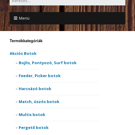
Menü
Termékkategóriák
Akciós Botok
Bojlis, Pontyozó, Surf botok
Feeder, Picker botok
Harcsázó botok
Match, úszós botok
Multis botok
Pergető botok