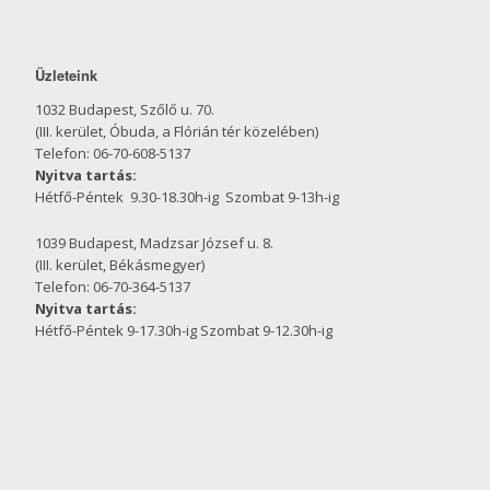
Üzleteink
1032 Budapest, Szőlő u. 70.
(III. kerület, Óbuda, a Flórián tér közelében)
Telefon: 06-70-608-5137
Nyitva tartás:
Hétfő-Péntek 9.30-18.30h-ig Szombat 9-13h-ig
1039 Budapest, Madzsar József u. 8.
(III. kerület, Békásmegyer)
Telefon: 06-70-364-5137
Nyitva tartás:
Hétfő-Péntek 9-17.30h-ig Szombat 9-12.30h-ig