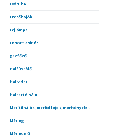
Esőruha
Etetőhajók
Fejlámpa
Fonott Zsinór
gázfőző
Halfüstölő
Halradar
Haltartó háló
Merítőhálók, merítőfejek, merítőnyelek
Mérleg
Mérlegelő