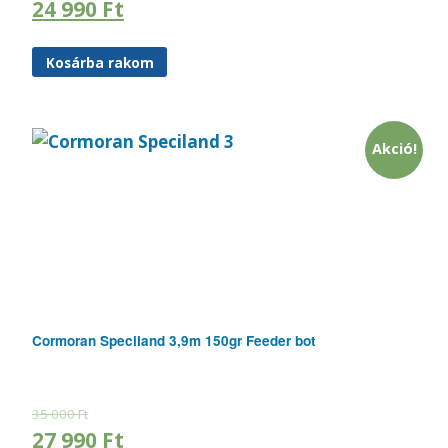
24 990
Ft
Kosárba rakom
Akció!
Cormoran Speciland 3,9m 150gr Feeder bot
35 000
Ft
27 990
Ft