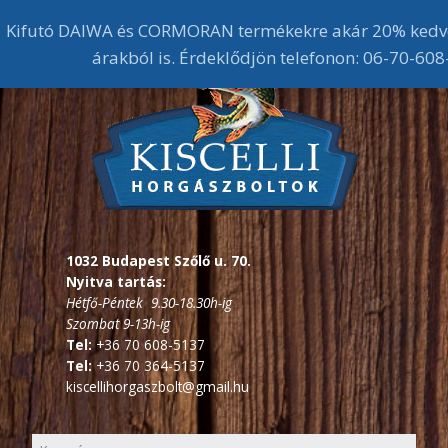
Kifutó DAIWA és CORMORAN termékekre akár 20% kedv
árakból is. Érdeklődjön telefonon: 06-70-60
1032 Budapest Szőlő u. 70.
Nyitva tartás:
Hétfő-Péntek 9.30-18.30h-ig
Szombat 9-13h-ig
Tel:
+36 70 608-5137
Tel:
+36 70 364-5137
kiscellihorgaszbolt@gmail.hu