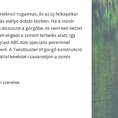
ndkívül rugalmas, és az új felkapókar
ás esélye dobás közben. Ha a zsinór
 átcsúszik a görgőbe, és nem kell kézzel
 engedi a zsinórt terhelés alatt, így
gcast ABS dob speciális peremmel
ent. A Twistbuster III görgő konstrukció
záltal kevésbé csavarodjon a zsinór.
 szerelve.