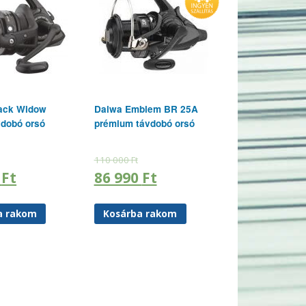
ack Widow
Daiwa Emblem BR 25A
dobó orsó
prémium távdobó orsó
110 000
Ft
0
Ft
86 990
Ft
a rakom
Kosárba rakom