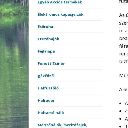
futá
Egyéb Akciós termékek
Az 
Elektromos kapásjelzők
sze
Esőruha
fel
bea
Etetőhajók
fár
Fejlámpa
ren
bizt
Fonott Zsinór
Műsz
gázfőző
Halfüstölő
A 6
Halradar
A
4
Haltartó háló
A
Merítőhálók, merítőfejek,
T