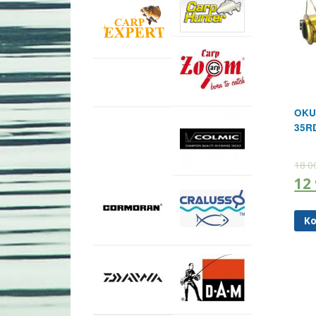
OKUM
35R
18 0
12
Ko