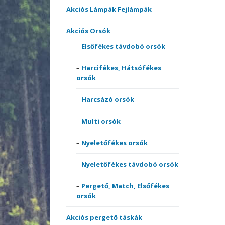
Akciós székek, ágyak,
comb
Akciós Lámpák Fejlámpák
fotelek
Match
Harcs
Akciós Orsók
Pulóv
Akciós szettek
Multis
Pólók
Elsőfékes távdobó orsók
Multi 
Bottartók, Rod-podok
Perge
Therm
Harcifékes, Hátsófékes
Nyele
ruház
orsók
Csónakmotorok
Spicc,
Nyele
Harcsázó orsók
orsók
Egyéb Akciós termékek
surf 
Multi orsók
Perge
Elektromos kapásjelzők
Teles
Elsőf
Nyeletőfékes orsók
botok
Etetőanyag Szettek
Nyeletőfékes távdobó orsók
Horgok
Hárm
Pergető, Match, Elsőfékes
orsók
Merítőhálók,
Horgo
Akciós pergető táskák
merítőfejek,