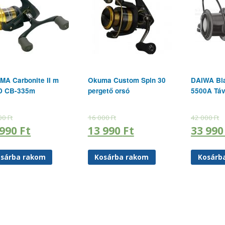
A Carbonite II m
Okuma Custom Spin 30
DAIWA Bl
D CB-335m
pergető orsó
5500A Táv
00
Ft
16 000
Ft
42 000
Ft
 990
Ft
13 990
Ft
33 99
sárba rakom
Kosárba rakom
Kosárb