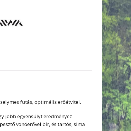
selymes futás, optimális erőátvitel.
, így jobb egyensúlyt eredményez
esztő vonóerővel bír, és tartós, sima