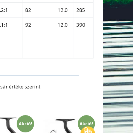
.2:1
82
12.0
285
.1:1
92
12.0
390
sár értéke szerint
Akció!
Akció!