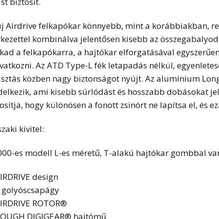
st biztosít.
új Airdrive felkapókar könnyebb, mint a korábbiakban, re
rkezettel kombinálva jelentősen kisebb az összegabalyod
akad a felkapókarra, a hajtókar elforgatásával egyszerűen
vatkozni. Az ATD Type-L fék letapadás nélkül, egyenletesen
asztás közben nagy biztonságot nyújt. Az alumínium Lon
delkezik, ami kisebb súrlódást és hosszabb dobásokat jel
osítja, hogy különösen a fonott zsinórt ne lapítsa el, és e
aki kivitel:
000-es modell L-es méretű, T-alakú hajtókar gombbal van
IRDRIVE design
 golyóscsapágy
IRDRIVE ROTOR®
OUGH DIGIGEAR® hajtómű