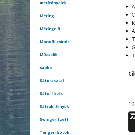
merítőnyelek
A
C
Mérleg
K
Mérlegelő
A
T
Monofil zsinór
G
T
Műcsalik
sapka
Ci
Sátorasztal
Sátorfűtés
10
Sátrak, Ernyők
Swinger Szett
Tengeri botok