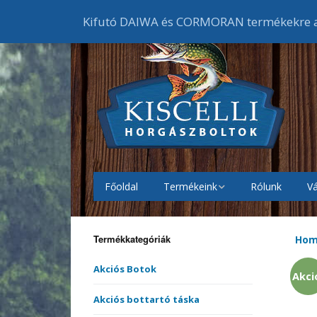
Kifutó DAIWA és CORMORAN termékekre ak
Főoldal
Termékeink
Rólunk
Vá
Akciós Botok
Bojlis
botok
Termékkategóriák
Ho
Akciós Orsók
Elsőf
Feede
orsók
Akciós Botok
Akci
Akciós Ruházat
Cipők
Akciós bottartó táska
Harcs
Harci
Gumic
orsók
melle