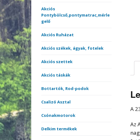
merítőnyelek
Kötöt
Akciós
Pontybölcső,pontymatrac,mérle
Sátrak, Ernyők
gelő
Vásárlási utalvány
Akciós Ruházat
Versenyládák
Akciós székek, ágyak, fotelek
Akciós szettek
Akciós táskák
Bottartók, Rod-podok
Le
Csalizó Asztal
A 2
Csónakmotorok
Az 
Delkim termékek
nag