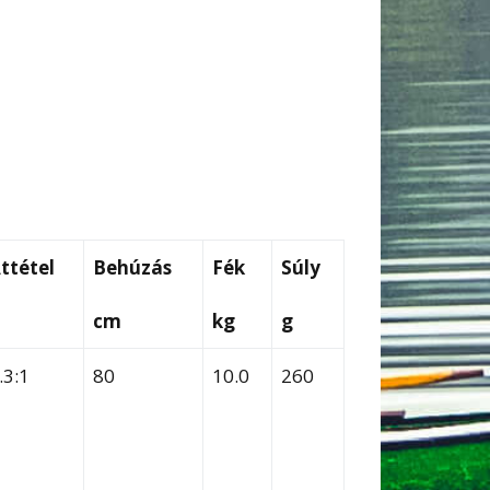
ttétel
Behúzás
Fék
Súly
cm
kg
g
.3:1
80
10.0
260