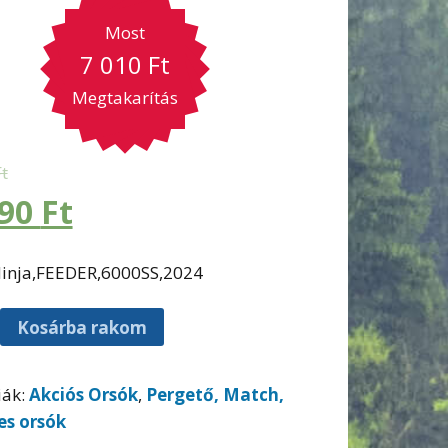
Most
7 010
Ft
Megtakarítás
Ft
990
Ft
inja,FEEDER,6000SS,2024
Kosárba rakom
iák:
Akciós Orsók
,
Pergető, Match,
es orsók