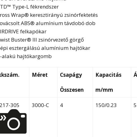
TD™ Type-L fékrendszer
ross Wrap® keresztirányú zsinórfektetés
ovácsolt ABS® alumínium távdobó dob
IRDRIVE felkapókar
wist Buster® III zsinórvezető görgő
épi esztergálású alumínium hajtókar
-alakú hajtókargomb
kkszám.
Méret
Csapágy
Kapacitás
Á
Összesen
m/mm
217-305
3000-C
4
150/0.23
5