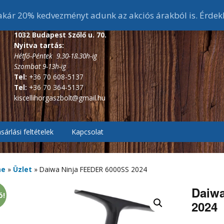
ár 20% kedvezményt adunk az akciós árakból is. Érdek
1032 Budapest Szőlő u. 70.
Nyitva tartás:
Hétfő-Péntek 9.30-18.30h-ig
Szombat 9-13h-ig
Tel:
+36 70 608-5137
Tel:
+36 70 364-5137
kiscellihorgaszbolt@gmail.hu
sárlási feltételek
Kapcsolat
, Pontyozó, Surf
2.7m és 3 m-s bojlis
botok
me
»
Üzlet
»
Daiwa Ninja FEEDER 6000SS 2024
ékes távdobó
r, Picker botok
3,6 m-s bojlis botok
3,6 m alatti feeder botok
Daiwa
ó!
2024
, Bakancsok,
ázó botok
fékes, Hátsófékes
sizma,
3,9 m-s bojlis botok
3,6 m-s feeder botok
scsizma,