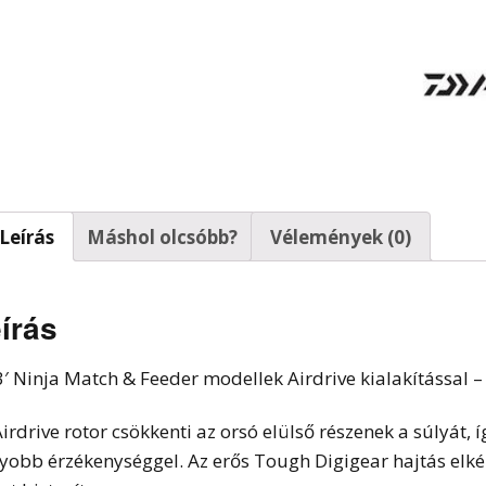
t horgok
Leírás
Máshol olcsóbb?
Vélemények (0)
írás
3′ Ninja Match & Feeder modellek Airdrive kialakítással – 
Airdrive rotor csökkenti az orsó elülső részenek a súlyát
yobb érzékenységgel. Az erős Tough Digigear hajtás elkép