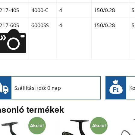
217-405
4000-C
4
150/0.28
5
217-605
6000SS
4
150/0.28
5
Szállítási idő: 0 nap
Ko
sonló termékek
Akció!
Akció!