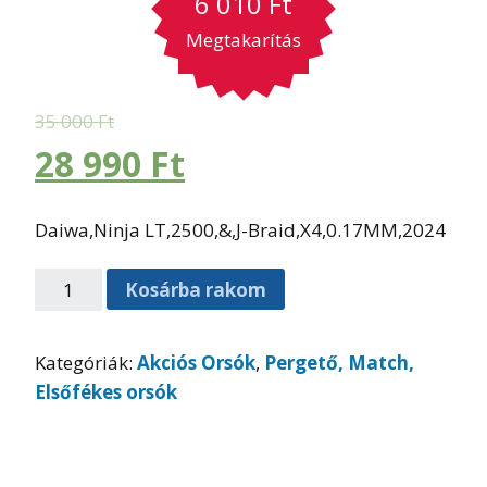
6 010
Ft
Megtakarítás
35 000
Ft
28 990
Ft
Daiwa,Ninja LT,2500,&,J-Braid,X4,0.17MM,2024
Kosárba rakom
Kategóriák:
Akciós Orsók
,
Pergető, Match,
Elsőfékes orsók