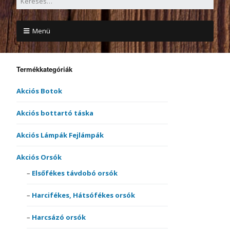
Menü
Termékkategóriák
Akciós Botok
Akciós bottartó táska
Akciós Lámpák Fejlámpák
Akciós Orsók
Elsőfékes távdobó orsók
Harcifékes, Hátsófékes orsók
Harcsázó orsók