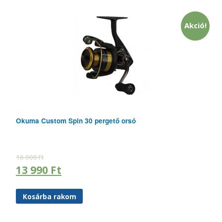
Akció!
Okuma Custom Spin 30 pergető orsó
16 000
Ft
13 990
Ft
Kosárba rakom