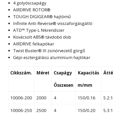
4 golyóscsapágy
AIRDRIVE ROTOR®
TOUGH DIGIGEAR® hajtómű
Infinite Anti-Reverse® visszaforgásgátló
ATD™ Type-L fékrendszer
Kovácsolt ABS® távdobó dob
AIRDRIVE felkapókar
Twist Buster® III zsinórvezető görgő
Gépi esztergálású alumínium hajtókar
Cikkszám.
Méret
Csapágy
Kapacitás
Átté
Összesen
m/mm
10006-200
2000
4
150/0.16
5.2:1
10006-250
2500
4
150/0.20
5.3:1