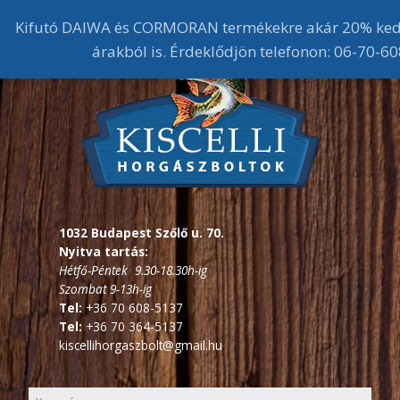
Kifutó DAIWA és CORMORAN termékekre akár 20% ked
árakból is. Érdeklődjön telefonon: 06-70-
1032 Budapest Szőlő u. 70.
Nyitva tartás:
Hétfő-Péntek 9.30-18.30h-ig
Szombat 9-13h-ig
Tel:
+36 70 608-5137
Tel:
+36 70 364-5137
kiscellihorgaszbolt@gmail.hu