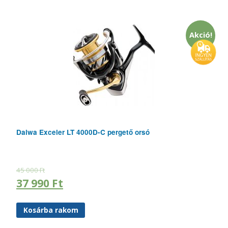
Akció!
Daiwa Exceler LT 4000D-C pergető orsó
45 000
Ft
37 990
Ft
Kosárba rakom