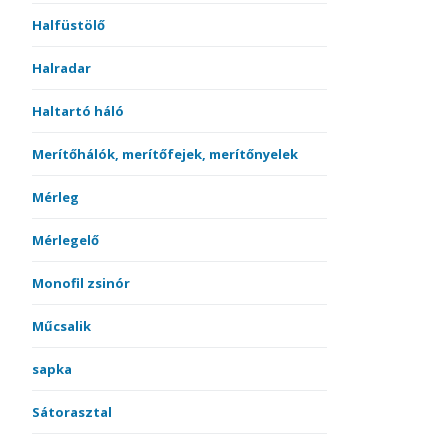
Halfüstölő
Halradar
Haltartó háló
Merítőhálók, merítőfejek, merítőnyelek
Mérleg
Mérlegelő
Monofil zsinór
Műcsalik
sapka
Sátorasztal