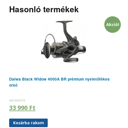
Hasonló termékek
Akció!
Daiwa Black Widow 4000A BR prémium nyeletőfékes
orsó
40 000
Ft
33 990
Ft
Kosárba rakom