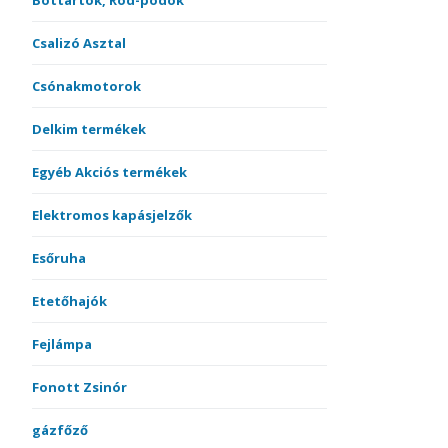
Bottartók, Rod-podok
Csalizó Asztal
Csónakmotorok
Delkim termékek
Egyéb Akciós termékek
Elektromos kapásjelzők
Esőruha
Etetőhajók
Fejlámpa
Fonott Zsinór
gázfőző