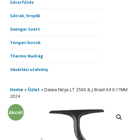
Sátorfűtés
Sátrak, Ernyők
Swinger Szett
Tengeri botok
Thermo Nadrág
Vásárlási utalvány
Home
»
Üzlet
»
Daiwa Ninja LT 2500 & J-Braid X4 0.17MM
2024
Akció!