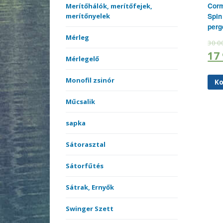
Corm
Merítőhálók, merítőfejek,
merítőnyelek
Spin
perg
Mérleg
30 0
17
Mérlegelő
Monofil zsinór
Ko
Műcsalik
sapka
Sátorasztal
Sátorfűtés
Sátrak, Ernyők
Swinger Szett