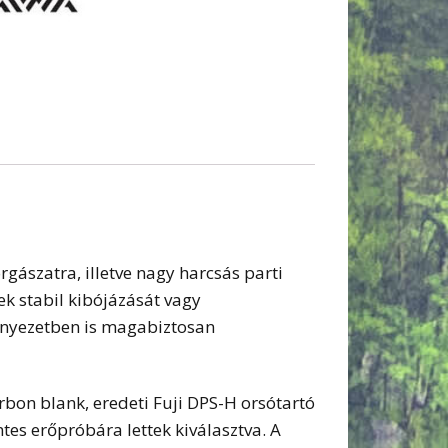
gászatra, illetve nagy harcsás parti
ek stabil kibójázását vagy
rnyezetben is magabiztosan
on blank, eredeti Fuji DPS-H orsótartó
s erőpróbára lettek kiválasztva. A