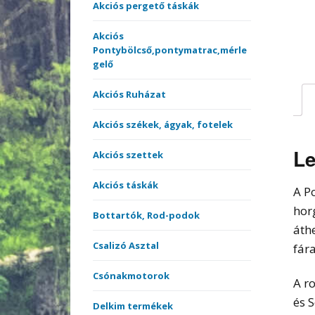
merítőnyelek
Akciós pergető táskák
Kötöt
Akciós
Sátrak, Ernyők
Pontybölcső,pontymatrac,mérle
gelő
Vásárlási utalvány
Akciós Ruházat
Versenyládák
Akciós székek, ágyak, fotelek
Le
Akciós szettek
Akciós táskák
A P
hor
Bottartók, Rod-podok
áth
Csalizó Asztal
fár
Csónakmotorok
A r
és 
Delkim termékek