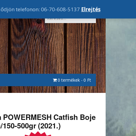
lődjön telefonon: 06-70-608-5137
Elrejtés
0 termékek
0 Ft
)
a POWERMESH Catfish Boje
/150-500gr (2021.)