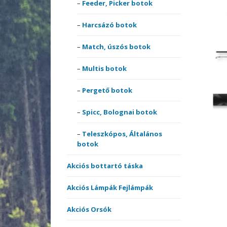
Feeder, Picker botok
Akciós székek, ágyak,
comb
fotelek
Match
Harcs
Harcsázó botok
Pulóv
Akciós szettek
Multis
Pólók
Match, úszós botok
Multi 
Bottartók, Rod-podok
Perge
Therm
Multis botok
Nyele
ruház
Csónakmotorok
Spicc,
Pergető botok
Nyele
orsók
Spicc, Bolognai botok
Egyéb Akciós termékek
surf 
Perge
Teleszkópos, Általános
Elektromos kapásjelzők
Teles
Elsőf
botok
botok
Etetőanyag Szettek
Akciós bottartó táska
Horgok
Hárm
Akciós Lámpák Fejlámpák
Akciós Orsók
Merítőhálók,
Horgo
merítőfejek,