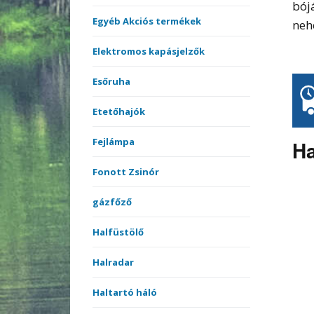
bój
Egyéb Akciós termékek
neh
Elektromos kapásjelzők
Esőruha
Etetőhajók
Fejlámpa
Ha
Fonott Zsinór
gázfőző
Halfüstölő
Halradar
Haltartó háló