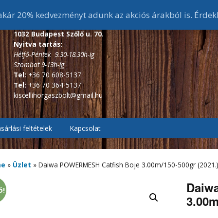
ár 20% kedvezményt adunk az akciós árakból is. Érdek
1032 Budapest Szőlő u. 70.
Nyitva tartás:
Hétfő-Péntek 9.30-18.30h-ig
Szombat 9-13h-ig
Tel:
+36 70 608-5137
Tel:
+36 70 364-5137
kiscellihorgaszbolt@gmail.hu
sárlási feltételek
Kapcsolat
, Pontyozó, Surf
2.7m és 3 m-s bojlis
botok
me
»
Üzlet
»
Daiwa POWERMESH Catfish Boje 3.00m/150-500gr (2021.
ékes távdobó
r, Picker botok
3,6 m-s bojlis botok
3,6 m alatti feeder botok
Daiw
ó!
3.00m
, Bakancsok,
ázó botok
fékes, Hátsófékes
sizma,
3,9 m-s bojlis botok
3,6 m-s feeder botok
scsizma,