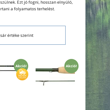
zülnek. Ezt jó fogni, hosszan elnyúló,
tani a folyamatos terhelést.
sár értéke szerint
Akció!
Akció!