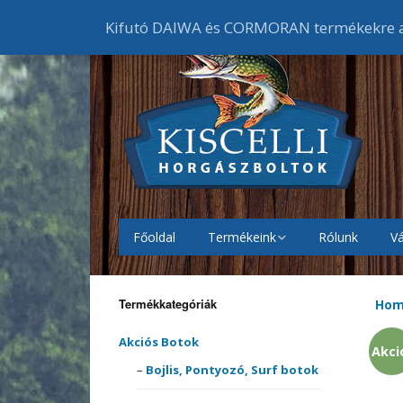
Kifutó DAIWA és CORMORAN termékekre ak
Főoldal
Termékeink
Rólunk
Vá
Akciós Botok
Bojlis
botok
Termékkategóriák
Ho
Akciós Orsók
Elsőf
Feede
orsók
Akciós Botok
Akci
Akciós Ruházat
Cipők
Bojlis, Pontyozó, Surf botok
Harcs
Harci
Gumic
orsók
melle