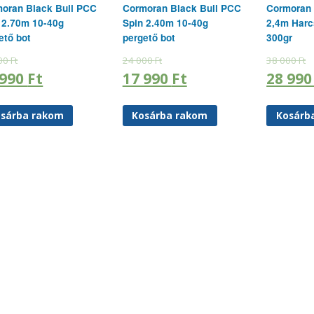
oran Black Bull PCC
Cormoran Black Bull PCC
Cormoran 
 2.70m 10-40g
Spin 2.40m 10-40g
2,4m Harc
ető bot
pergető bot
300gr
00
Ft
24 000
Ft
38 000
Ft
 990
Ft
17 990
Ft
28 99
sárba rakom
Kosárba rakom
Kosárb