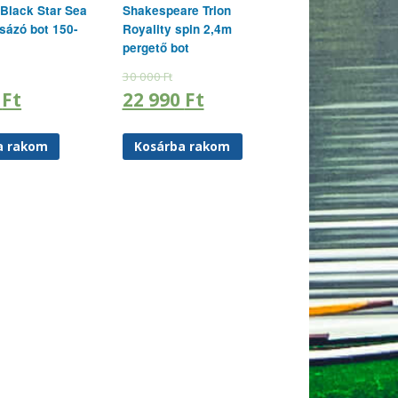
Black Star Sea
Shakespeare Trion
sázó bot 150-
Royality spin 2,4m
pergető bot
30 000
Ft
0
Ft
22 990
Ft
a rakom
Kosárba rakom