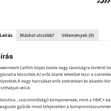
t horgok
Leírás
Máshol olcsóbb?
Vélemények (0)
írás
owermesh Catfish bójás botok nagy távolságra történő hor
gászatra készültek.Az erős blank lehetővé teszi a szerelék
elyezését.A nagy harcsákat erős sodrásban és akadós kö
aszthatjuk velük.
obosztus , csúcsminőségű komponensek, mint a HMC+ karb
Seaguide gyűrűk mind kifejezetten a kompromisszummente