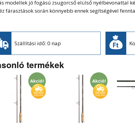
ás modellek jó fogású zsugorcső elülső nyélbevonattal kés
éz fárasztások során könnyebb ennek segítségével fenntar
Szállítási idő: 0 nap
Ko
sonló termékek
Akció!
Akció!