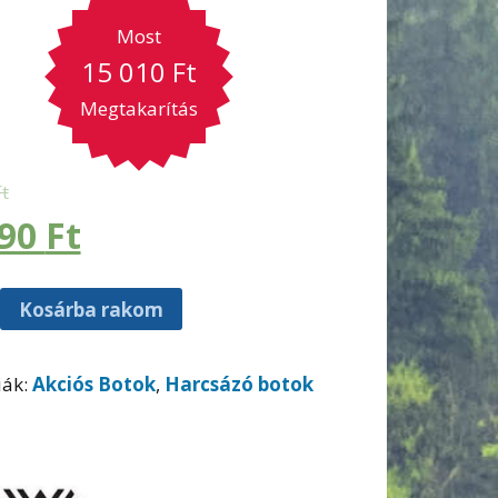
Most
15 010
Ft
Megtakarítás
Ft
990
Ft
Kosárba rakom
iák:
Akciós Botok
,
Harcsázó botok