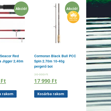
Akció!
Akció!
 Seacor Red
Cormoran Black Bull PCC
 Jigger 2,40m
Spin 2.70m 10-40g
pergető bot
30 000
Ft
0
Ft
17 990
Ft
a rakom
Kosárba rakom