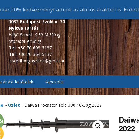
ár 20% kedvezményt adunk az akciós árakból is. Érdek
1032 Budapest Szőlő u. 70.
Nyitva tartás:
Hétfő-Péntek 9.30-18.30h-ig
Szombat 9-13h-ig
Tel:
+36 70 608-5137
Tel:
+36 70 364-5137
kiscellihorgaszbolt@gmail.hu
sárlási feltételek
Kapcsolat
, Pontyozó, Surf
2.7m és 3 m-s bojlis
botok
me
»
Üzlet
»
Daiwa Procaster Tele 390 10-30g 2022
ékes távdobó
r, Picker botok
3,6 m-s bojlis botok
3,6 m alatti feeder botok
Daiwa
ó!
2022
, Bakancsok,
ázó botok
fékes, Hátsófékes
sizma,
3,9 m-s bojlis botok
3,6 m-s feeder botok
scsizma,