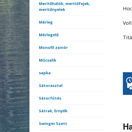
Merítőhálók, merítőfejek,
Hoc
merítőnyelek
Vol
Mérleg
Mérlegelő
Tit
Monofil zsinór
Műcsalik
sapka
Sátorasztal
Sátorfűtés
Sátrak, Ernyők
Ha
Swinger Szett