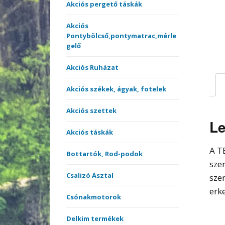
merítőnyelek
Akciós pergető táskák
Kötöt
Akciós
Sátrak, Ernyők
Pontybölcső,pontymatrac,mérle
gelő
Vásárlási utalvány
Akciós Ruházat
Versenyládák
Akciós székek, ágyak, fotelek
Akciós szettek
Le
Akciós táskák
A T
Bottartók, Rod-podok
sze
Csalizó Asztal
sze
erk
Csónakmotorok
Delkim termékek