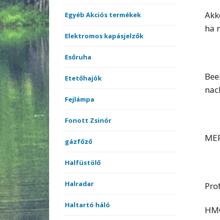
Akk
Egyéb Akciós termékek
ha 
Elektromos kapásjelzők
Esőruha
Bee
Etetőhajók
nac
Fejlámpa
Fonott Zsinór
MER
gázfőző
Halfüstölő
Halradar
Pro
Haltartó háló
HMC