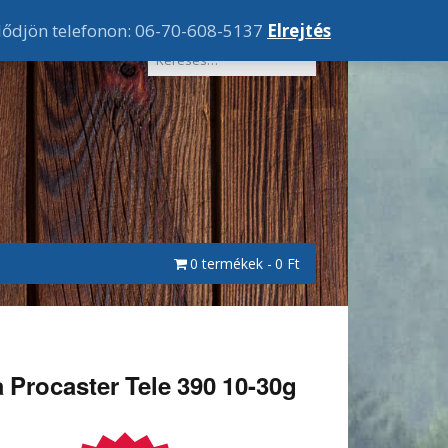
lődjön telefonon: 06-70-608-5137
Elrejtés
0 termékek
0 Ft
 Procaster Tele 390 10-30g