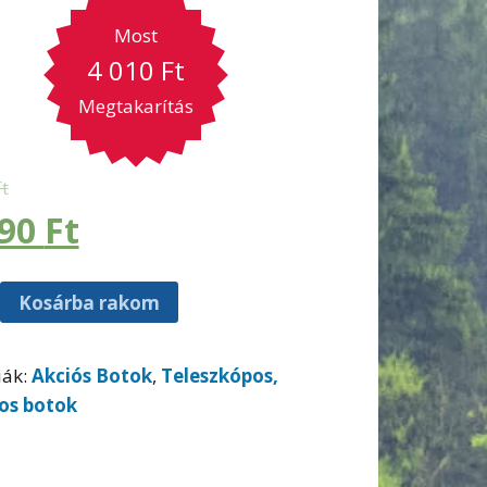
Most
4 010
Ft
Megtakarítás
Ft
990
Ft
Kosárba rakom
iák:
Akciós Botok
,
Teleszkópos,
os botok