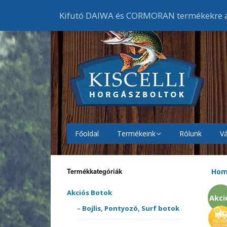
Kifutó DAIWA és CORMORAN termékekre ak
Főoldal
Termékeink
Rólunk
Vá
Akciós Botok
Bojlis
botok
Termékkategóriák
Ho
Akciós Orsók
Elsőf
Feede
orsók
Akciós Botok
Akci
Akciós Ruházat
Cipők
Bojlis, Pontyozó, Surf botok
Harcs
Harci
Gumic
orsók
melle