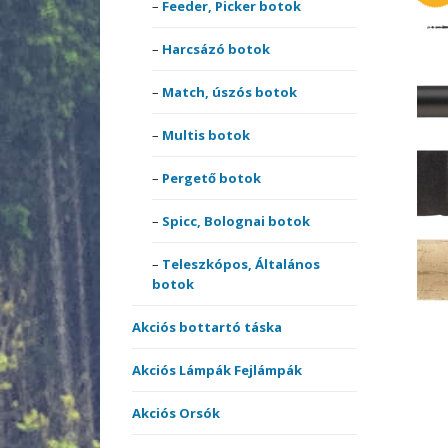
Feeder, Picker botok
Akciós székek, ágyak,
comb
fotelek
Match
Harcs
Harcsázó botok
Pulóv
Akciós szettek
Multis
Pólók
Match, úszós botok
Multi 
Bottartók, Rod-podok
Perge
Therm
Multis botok
Nyele
ruház
Csónakmotorok
Spicc,
Pergető botok
Nyele
orsók
Spicc, Bolognai botok
Egyéb Akciós termékek
surf 
Perge
Teleszkópos, Általános
Elektromos kapásjelzők
Teles
Elsőf
botok
botok
Etetőanyag Szettek
Akciós bottartó táska
Horgok
Hárm
Akciós Lámpák Fejlámpák
Akciós Orsók
Merítőhálók,
Horgo
merítőfejek,