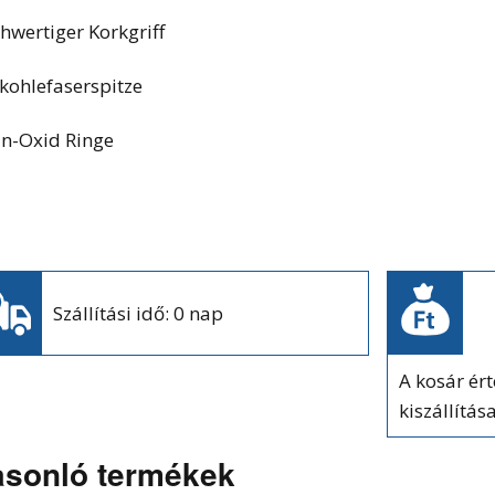
hwertiger Korkgriff
lkohlefaserspitze
án-Oxid Ringe
Szállítási idő: 0 nap
A kosár ér
kiszállítás
sonló termékek