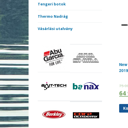
Tengeri botok
Thermo Nadrág
Vásárlási utalvány
New 
2019
75 0
64
Ko