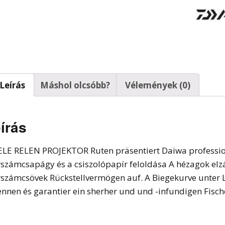
t horgok
Leírás
Máshol olcsóbb?
Vélemények (0)
írás
ELE RELEN PROJEKTOR Ruten präsentiert Daiwa professio
rszámcsapágy és a csiszolópapír feloldása A hézagok e
rszámcsövek Rückstellvermögen auf. A Biegekurve unter La
ennen és garantier ein sherher und und -infundigen Fisch