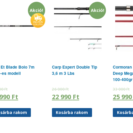
Akció!
Akció!
Et Blade Bolo 7m
Carp Expert Double Tip
Cormoran
-es modell
3,6 m 3 Lbs
Deep Mega
100-400gr
00
Ft
26 000
Ft
33 000
Ft
 990
Ft
22 990
Ft
25 99
sárba rakom
Kosárba rakom
Kosárb