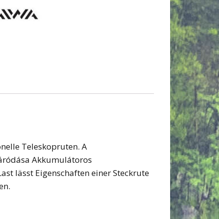
nelle Teleskopruten. A
lzáródása Akkumulátoros
st lässt Eigenschaften einer Steckrute
en.