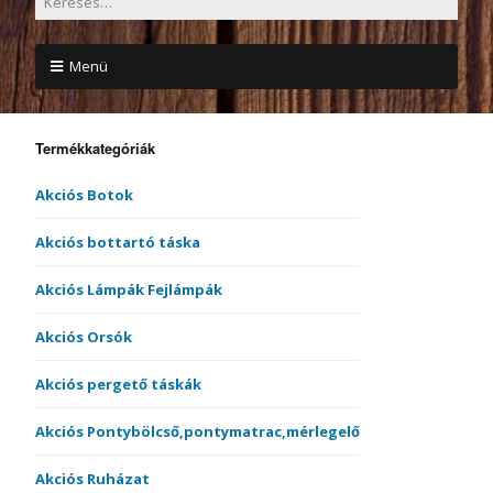
Menü
Termékkategóriák
Akciós Botok
Akciós bottartó táska
Akciós Lámpák Fejlámpák
Akciós Orsók
Akciós pergető táskák
Akciós Pontybölcső,pontymatrac,mérlegelő
Akciós Ruházat