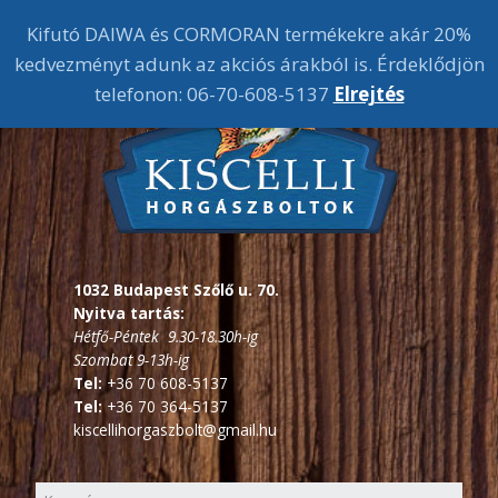
Kifutó DAIWA és CORMORAN termékekre akár 20%
kedvezményt adunk az akciós árakból is. Érdeklődjön
telefonon: 06-70-608-5137
Elrejtés
1032 Budapest Szőlő u. 70.
Nyitva tartás:
Hétfő-Péntek 9.30-18.30h-ig
Szombat 9-13h-ig
Tel:
+36 70 608-5137
Tel:
+36 70 364-5137
kiscellihorgaszbolt@gmail.hu