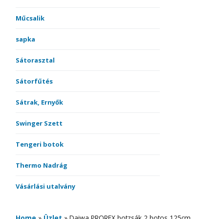
Műcsalik
sapka
Sátorasztal
Sátorfűtés
Sátrak, Ernyők
Swinger Szett
Tengeri botok
Thermo Nadrág
Vásárlási utalvány
Home
»
Üzlet
»
Daiwa PROREX botzsák 2 botos 125cm