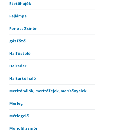
Etetőhajók
Fejlámpa
Fonott Zsinór
gázfőző
Halfüstölő
Halradar
Haltartó háló
Merítőhálók, merítőfejek, merítőnyelek
Mérleg
Mérlegelő
Monofil zsinór