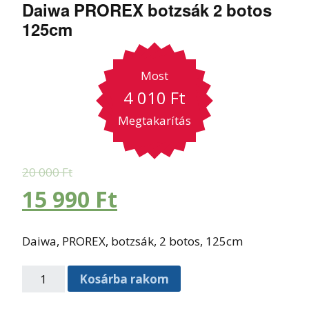
Daiwa PROREX botzsák 2 botos
125cm
Most
4 010
Ft
Megtakarítás
20 000
Ft
15 990
Ft
Daiwa, PROREX, botzsák, 2 botos, 125cm
Kosárba rakom