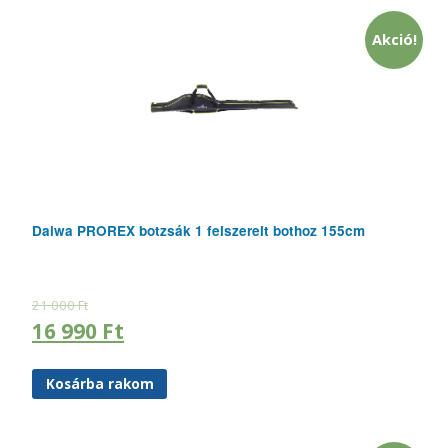
Akció!
Daiwa PROREX botzsák 1 felszerelt bothoz 155cm
21 000
Ft
16 990
Ft
Kosárba rakom