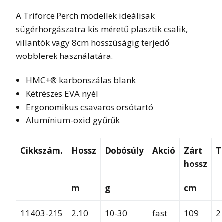
A Triforce Perch modellek ideálisak
sügérhorgászatra kis méretű plasztik csalik,
villantók vagy 8cm hosszúságig terjedő
wobblerek használatára.
HMC+® karbonszálas blank
Kétrészes EVA nyél
Ergonomikus csavaros orsótartó
Alumínium-oxid gyűrűk
Cikkszám.
Hossz
Dobósúly
Akció
Zárt
T
hossz
m
g
cm
11403-215
2.10
10-30
fast
109
2