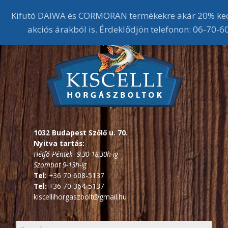
Kifutó DAIWA és CORMORAN termékekre akár 20% ke
akciós árakból is. Érdeklődjön telefonon: 06-70-
1032 Budapest Szőlő u. 70.
Nyitva tartás:
Hétfő-Péntek 9.30-18.30h-ig
Szombat 9-13h-ig
Tel:
+36 70 608-5137
Tel:
+36 70 364-5137
kiscellihorgaszbolt@gmail.hu