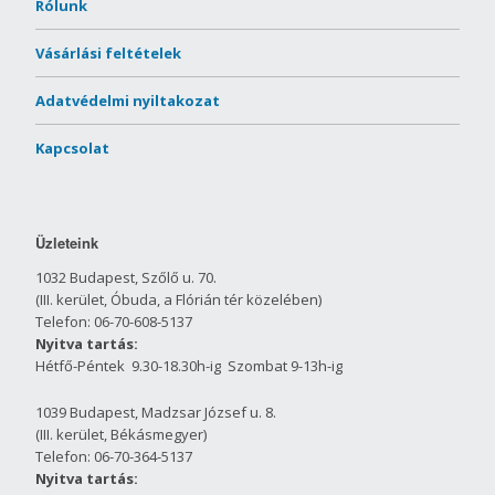
Rólunk
Vásárlási feltételek
Adatvédelmi nyiltakozat
Kapcsolat
Üzleteink
1032 Budapest, Szőlő u. 70.
(III. kerület, Óbuda, a Flórián tér közelében)
Telefon: 06-70-608-5137
Nyitva tartás:
Hétfő-Péntek 9.30-18.30h-ig Szombat 9-13h-ig
1039 Budapest, Madzsar József u. 8.
(III. kerület, Békásmegyer)
Telefon: 06-70-364-5137
Nyitva tartás: