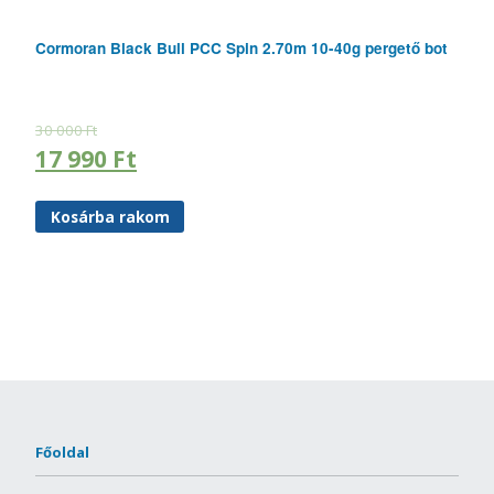
Cormoran Black Bull PCC Spin 2.70m 10-40g pergető bot
30 000
Ft
17 990
Ft
Kosárba rakom
Főoldal