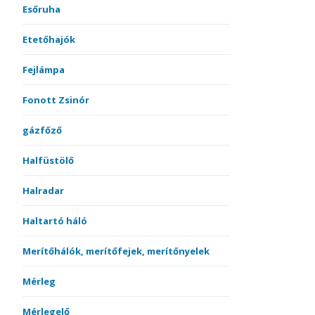
Esőruha
Etetőhajók
Fejlámpa
Fonott Zsinór
gázfőző
Halfüstölő
Halradar
Haltartó háló
Merítőhálók, merítőfejek, merítőnyelek
Mérleg
Mérlegelő