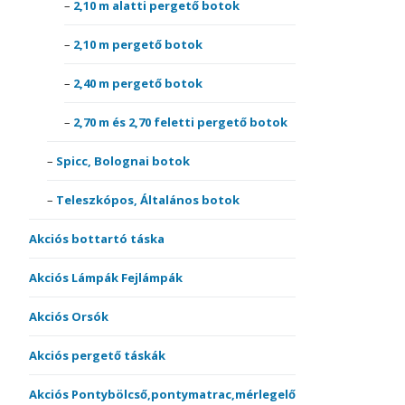
2,10 m alatti pergető botok
2,10 m pergető botok
2,40 m pergető botok
2,70 m és 2,70 feletti pergető botok
Spicc, Bolognai botok
Teleszkópos, Általános botok
Akciós bottartó táska
Akciós Lámpák Fejlámpák
Akciós Orsók
Akciós pergető táskák
Akciós Pontybölcső,pontymatrac,mérlegelő