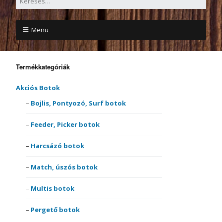
Menü
Termékkategóriák
Akciós Botok
Bojlis, Pontyozó, Surf botok
Feeder, Picker botok
Harcsázó botok
Match, úszós botok
Multis botok
Pergető botok