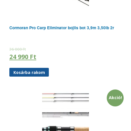
Cormoran Pro Carp Eliminator bojlis bot 3,9m 3,50lb 2r
36 000
Ft
24 990
Ft
Kosárba rakom
Akció!