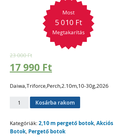
Most
5 010
Ft
Megtakarítás
23 000
Ft
17 990
Ft
Daiwa,Triforce,Perch,2.10m,10-30g,2026
Kosárba rakom
Kategóriák:
2,10 m pergető botok
,
Akciós
Botok
,
Pergető botok