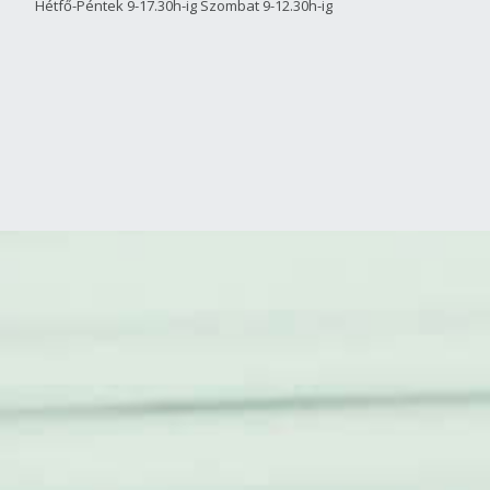
Hétfő-Péntek 9-17.30h-ig Szombat 9-12.30h-ig