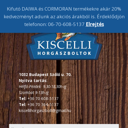
Kifutó DAIWA és CORMORAN termékekre akár 20%
kedvezményt adunk az akciós árakból is. Érdeklődjön
telefonon: 06-70-608-5137
Elrejtés
1032 Budapest Szőlő u. 70.
Nyitva tartás:
Hétfő-Péntek 9.30-18.30h-ig
Szombat 9-13h-ig
Tel:
+36 70 608-5137
Tel:
+36 70 364-5137
kiscellihorgaszbolt@gmail.hu