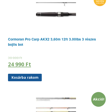
Cormoran Pro Carp AKX2 3,60m 12ft 3.00lbs 3 részes
bojlis bot
30 000
Ft
24 990
Ft
Kosárba rakom
Akció!