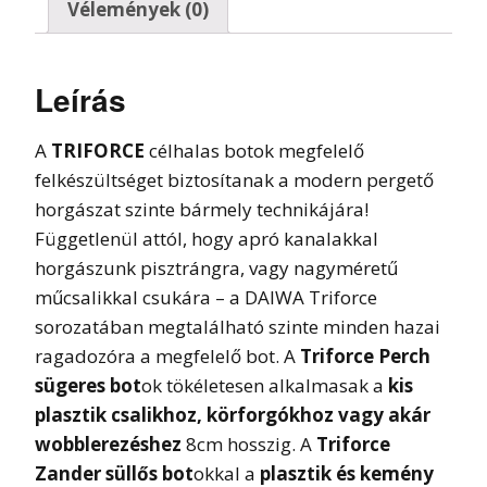
Vélemények (0)
Leírás
A
TRIFORCE
célhalas botok megfelelő
felkészültséget biztosítanak a modern pergető
horgászat szinte bármely technikájára!
Függetlenül attól, hogy apró kanalakkal
horgászunk pisztrángra, vagy nagyméretű
műcsalikkal csukára – a DAIWA Triforce
sorozatában megtalálható szinte minden hazai
ragadozóra a megfelelő bot. A
Triforce Perch
sügeres bot
ok tökéletesen alkalmasak a
kis
plasztik csalikhoz, körforgókhoz vagy akár
wobblerezéshez
8cm hosszig. A
Triforce
Zander süllős bot
okkal a
plasztik és kemény