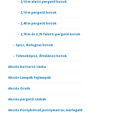
2,10 m alatti pergető botok
2,10 m pergető botok
2,40 m pergető botok
2,70 m és 2,70 feletti pergető botok
Spicc, Bolognai botok
Teleszkópos, Általános botok
Akciós bottartó táska
Akciós Lámpák Fejlámpák
Akciós Orsók
Akciós pergető táskák
Akciós Pontybölcső,pontymatrac,mérlegelő