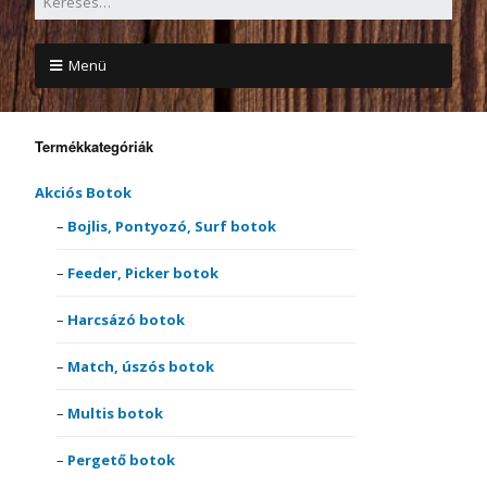
Menü
Termékkategóriák
Akciós Botok
Bojlis, Pontyozó, Surf botok
Feeder, Picker botok
Harcsázó botok
Match, úszós botok
Multis botok
Pergető botok