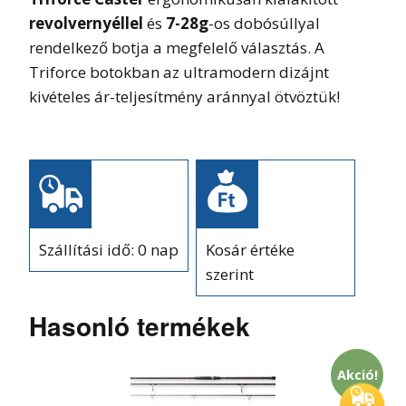
revolvernyéllel
és
7-28g
-os dobósúllyal
rendelkező botja a megfelelő választás. A
Triforce botokban az ultramodern dizájnt
kivételes ár-teljesítmény aránnyal ötvöztük!
Szállítási idő: 0 nap
Kosár értéke
szerint
Hasonló termékek
Akció!