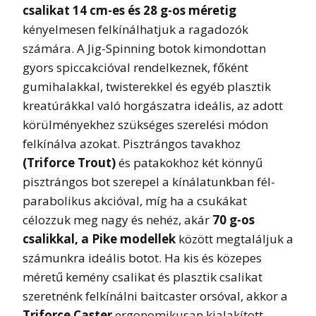
csalikat 14 cm-es és 28 g-os méretig
kényelmesen felkínálhatjuk a ragadozók
számára. A Jig-Spinning botok kimondottan
gyors spiccakcióval rendelkeznek, főként
gumihalakkal, twisterekkel és egyéb plasztik
kreatúrákkal való horgászatra ideális, az adott
körülményekhez szükséges szerelési módon
felkínálva azokat. Pisztrángos tavakhoz
(Triforce Trout)
és patakokhoz két könnyű
pisztrángos bot szerepel a kínálatunkban fél-
parabolikus akcióval, míg ha a csukákat
célozzuk meg nagy és nehéz, akár
70 g-os
csalikkal, a Pike modellek
között megtaláljuk a
számunkra ideális botot. Ha kis és közepes
méretű kemény csalikat és plasztik csalikat
szeretnénk felkínálni baitcaster orsóval, akkor a
Triforce Caster
ergonomikusan kialakított