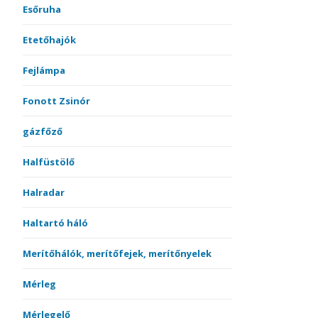
Esőruha
Etetőhajók
Fejlámpa
Fonott Zsinór
gázfőző
Halfüstölő
Halradar
Haltartó háló
Merítőhálók, merítőfejek, merítőnyelek
Mérleg
Mérlegelő