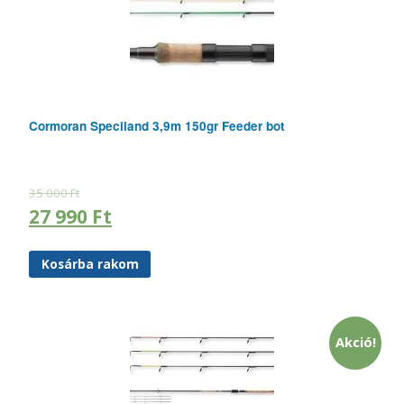
Cormoran Speciland 3,9m 150gr Feeder bot
35 000
Ft
27 990
Ft
Kosárba rakom
Akció!