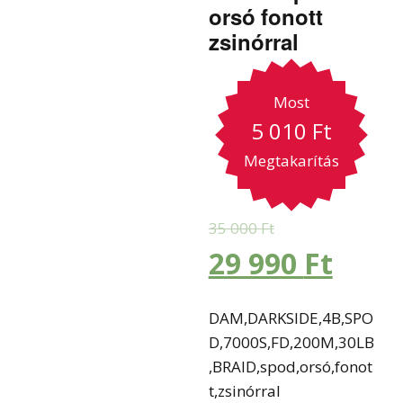
orsó fonott
zsinórral
Most
5 010
Ft
Megtakarítás
35 000
Ft
29 990
Ft
DAM,DARKSIDE,4B,SPO
D,7000S,FD,200M,30LB
,BRAID,spod,orsó,fonot
t,zsinórral