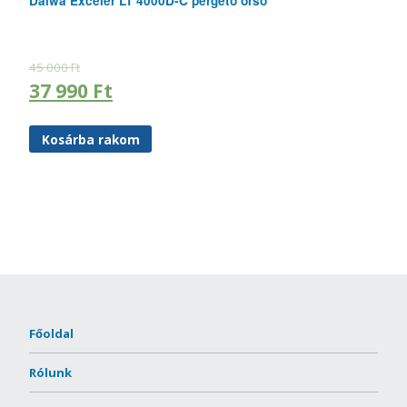
Daiwa Exceler LT 4000D-C pergető orsó
45 000
Ft
37 990
Ft
Kosárba rakom
Főoldal
Rólunk