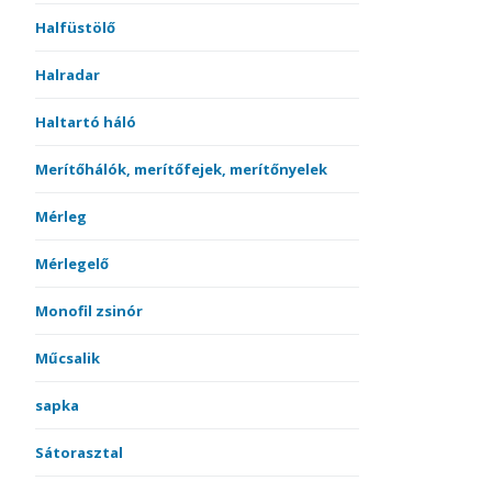
Halfüstölő
Halradar
Haltartó háló
Merítőhálók, merítőfejek, merítőnyelek
Mérleg
Mérlegelő
Monofil zsinór
Műcsalik
sapka
Sátorasztal