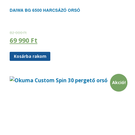
DAIWA BG 6500 HARCSÁZÓ ORSÓ
82 000
Ft
69 990
Ft
Kosárba rakom
Akció!