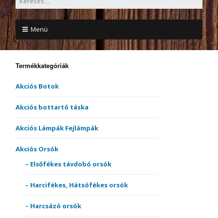
Menü
Termékkategóriák
Akciós Botok
Akciós bottartó táska
Akciós Lámpák Fejlámpák
Akciós Orsók
Elsőfékes távdobó orsók
Harcifékes, Hátsófékes orsók
Harcsázó orsók