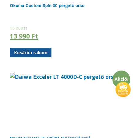
Okuma Custom Spin 30 pergető orsó
16 000
Ft
13 990
Ft
Kosárba rakom
Akció!