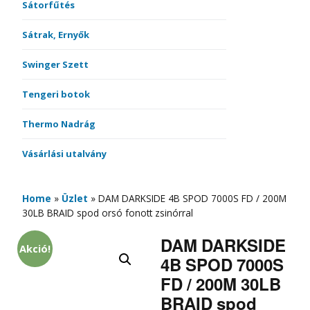
Sátorfűtés
Sátrak, Ernyők
Swinger Szett
Tengeri botok
Thermo Nadrág
Vásárlási utalvány
Home
»
Üzlet
»
DAM DARKSIDE 4B SPOD 7000S FD / 200M
30LB BRAID spod orsó fonott zsinórral
DAM DARKSIDE
Akció!
4B SPOD 7000S
FD / 200M 30LB
BRAID spod