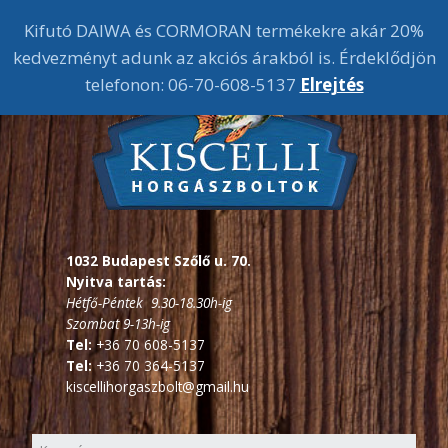
Kifutó DAIWA és CORMORAN termékekre akár 20%
kedvezményt adunk az akciós árakból is. Érdeklődjön
telefonon: 06-70-608-5137
Elrejtés
1032 Budapest Szőlő u. 70.
Nyitva tartás:
Hétfő-Péntek 9.30-18.30h-ig
Szombat 9-13h-ig
Tel:
+36 70 608-5137
Tel:
+36 70 364-5137
kiscellihorgaszbolt@gmail.hu