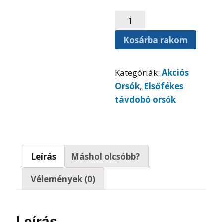
Kosárba rakom
Kategóriák:
Akciós
Orsók
,
Elsőfékes
távdobó orsók
Leírás
Máshol olcsóbb?
Vélemények (0)
Leírás