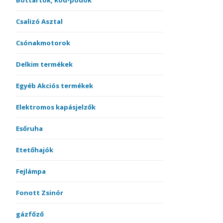
Bottartók, Rod-podok
Csalizó Asztal
Csónakmotorok
Delkim termékek
Egyéb Akciós termékek
Elektromos kapásjelzők
Esőruha
Etetőhajók
Fejlámpa
Fonott Zsinór
gázfőző