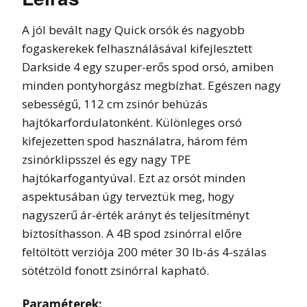
A jól bevált nagy Quick orsók és nagyobb
fogaskerekek felhasználásával kifejlesztett
Darkside 4 egy szuper-erős spod orsó, amiben
minden pontyhorgász megbízhat. Egészen nagy
sebességű, 112 cm zsinór behúzás
hajtókarfordulatonként. Különleges orsó
kifejezetten spod használatra, három fém
zsinórklipsszel és egy nagy TPE
hajtókarfogantyúval. Ezt az orsót minden
aspektusában úgy terveztük meg, hogy
nagyszerű ár-érték arányt és teljesítményt
biztosíthasson. A 4B spod zsinórral előre
feltöltött verziója 200 méter 30 lb-ás 4-szálas
sötétzöld fonott zsinórral kapható.
Paraméterek: