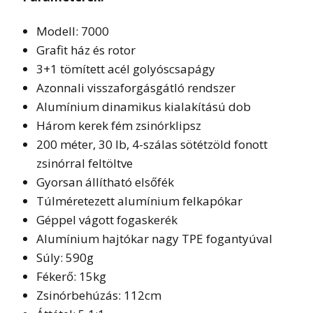
Modell: 7000
Grafit ház és rotor
3+1 tömített acél golyóscsapágy
Azonnali visszaforgásgátló rendszer
Alumínium dinamikus kialakítású dob
Három kerek fém zsinórklipsz
200 méter, 30 lb, 4-szálas sötétzöld fonott
zsinórral feltöltve
Gyorsan állítható elsőfék
Túlméretezett alumínium felkapókar
Géppel vágott fogaskerék
Alumínium hajtókar nagy TPE fogantyúval
Súly: 590g
Fékerő: 15kg
Zsinórbehúzás: 112cm