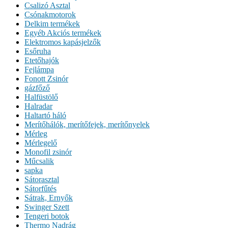
Csalizó Asztal
Csónakmotorok
Delkim termékek
Egyéb Akciós termékek
Elektromos kapásjelzők
Esőruha
Etetőhajók
Fejlámpa
Fonott Zsinór
gázfőző
Halfüstölő
Halradar
Haltartó háló
Merítőhálók, merítőfejek, merítőnyelek
Mérleg
Mérlegelő
Monofil zsinór
Műcsalik
sapka
Sátorasztal
Sátorfűtés
Sátrak, Ernyők
Swinger Szett
Tengeri botok
Thermo Nadrág