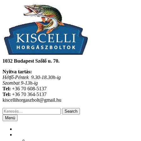
Skip
to
content
Kiscelli
1032 Budapest Szőlő u. 70.
Nyitva tartás:
Horgászbolt
Hétfő-Péntek 9.30-18.30h-ig
Szombat 9-13h-ig
Tel:
+36 70 608-5137
Tel:
+36 70 364-5137
kiscellihorgaszbolt@gmail.hu
Search
for:
Menü
Főoldal
Termékeink
Akciós Botok