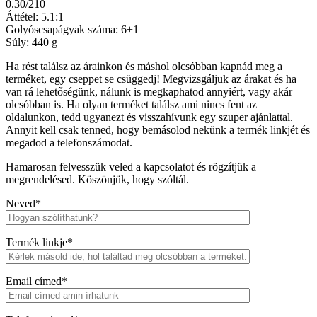
0.30/210
Áttétel: 5.1:1
Golyóscsapágyak száma: 6+1
Súly: 440 g
Ha rést találsz az árainkon és máshol olcsóbban kapnád meg a
terméket, egy cseppet se csüggedj! Megvizsgáljuk az árakat és ha
van rá lehetőségünk, nálunk is megkaphatod annyiért, vagy akár
olcsóbban is. Ha olyan terméket találsz ami nincs fent az
oldalunkon, tedd ugyanezt és visszahívunk egy szuper ajánlattal.
Annyit kell csak tenned, hogy bemásolod nekünk a termék linkjét és
megadod a telefonszámodat.
Hamarosan felvesszük veled a kapcsolatot és rögzítjük a
megrendelésed. Köszönjük, hogy szóltál.
Neved*
Termék linkje*
Email címed*