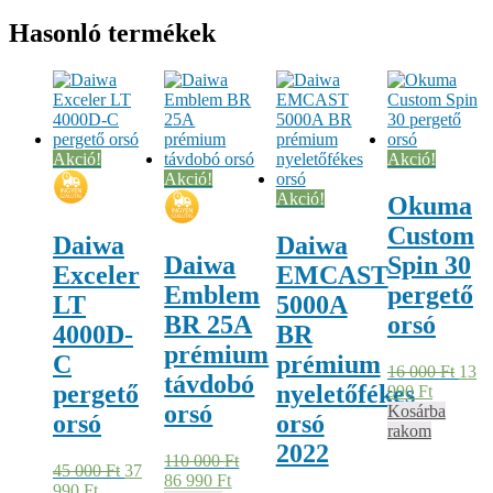
Hasonló termékek
Akció!
Akció!
Akció!
Akció!
Okuma
Custom
Daiwa
Daiwa
Daiwa
Spin 30
Exceler
EMCAST
Emblem
pergető
LT
5000A
BR 25A
orsó
4000D-
BR
prémium
C
prémium
16 000
Ft
13
távdobó
pergető
nyeletőfékes
990
Ft
orsó
Kosárba
orsó
orsó
rakom
2022
110 000
Ft
45 000
Ft
37
86 990
Ft
990
Ft