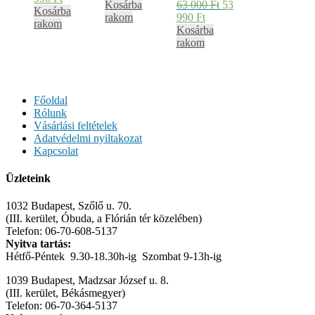
Kosárba
63 000
Ft
53
Kosárba
rakom
990
Ft
rakom
Kosárba
rakom
Főoldal
Rólunk
Vásárlási feltételek
Adatvédelmi nyiltakozat
Kapcsolat
Üzleteink
1032 Budapest, Szőlő u. 70.
(III. kerület, Óbuda, a Flórián tér közelében)
Telefon: 06-70-608-5137
Nyitva tartás:
Hétfő-Péntek 9.30-18.30h-ig Szombat 9-13h-ig
1039 Budapest, Madzsar József u. 8.
(III. kerület, Békásmegyer)
Telefon: 06-70-364-5137