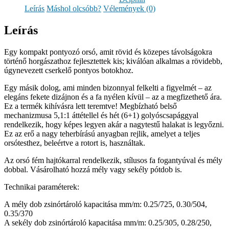
Leírás
Máshol olcsóbb?
Vélemények (0)
Leírás
Egy kompakt pontyozó orsó, amit rövid és közepes távolságokra
történő horgászathoz fejlesztettek kis; kiválóan alkalmas a rövidebb,
úgynevezett cserkelő pontyos botokhoz.
Egy másik dolog, ami minden bizonnyal felkelti a figyelmét – az
elegáns fekete dizájnon és a fa nyélen kívül – az a megfizethető ára.
Ez a termék kihívásra lett teremtve! Megbízható belső
mechanizmusa 5,1:1 áttétellel és hét (6+1) golyóscsapággyal
rendelkezik, hogy képes legyen akár a nagytestű halakat is legyőzni.
Ez az erő a nagy teherbírású anyagban rejlik, amelyet a teljes
orsótesthez, beleértve a rotort is, használtak.
Az orsó fém hajtókarral rendelkezik, stílusos fa fogantyúval és mély
dobbal. Vásárolható hozzá mély vagy sekély pótdob is.
Technikai paraméterek:
A mély dob zsinórtároló kapacitása mm/m: 0.25/725, 0.30/504,
0.35/370
A sekély dob zsinórtároló kapacitása mm/m: 0.25/305, 0.28/250,