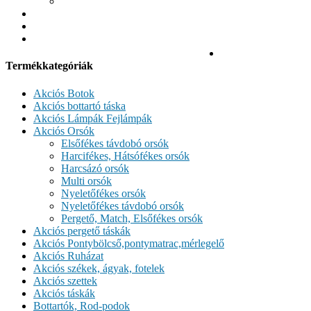
Versenyládák
Rólunk
Vásárlási feltételek
Kapcsolat
0 termékek
0 Ft
Termékkategóriák
Akciós Botok
Akciós bottartó táska
Akciós Lámpák Fejlámpák
Akciós Orsók
Elsőfékes távdobó orsók
Harcifékes, Hátsófékes orsók
Harcsázó orsók
Multi orsók
Nyeletőfékes orsók
Nyeletőfékes távdobó orsók
Pergető, Match, Elsőfékes orsók
Akciós pergető táskák
Akciós Pontybölcső,pontymatrac,mérlegelő
Akciós Ruházat
Akciós székek, ágyak, fotelek
Akciós szettek
Akciós táskák
Bottartók, Rod-podok