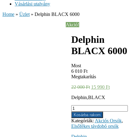
Vásárlási utalvány
Home
»
Üzlet
»
Delphin BLACX 6000
Akció!
Delphin
BLACX 6000
Most
6 010
Ft
Megtakarítás
22 000
Ft
15 990
Ft
Delphin,BLACX
Delphin
BLACX
Kosárba rakom
6000
Kategóriák:
Akciós Orsók
,
mennyiség
Elsőfékes távdobó orsók
Delphin