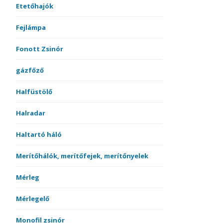
Etetőhajók
Fejlámpa
Fonott Zsinór
gázfőző
Halfüstölő
Halradar
Haltartó háló
Merítőhálók, merítőfejek, merítőnyelek
Mérleg
Mérlegelő
Monofil zsinór