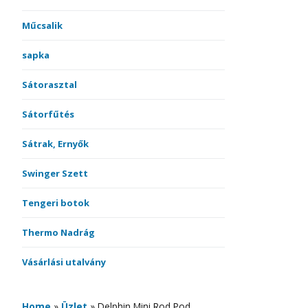
Műcsalik
sapka
Sátorasztal
Sátorfűtés
Sátrak, Ernyők
Swinger Szett
Tengeri botok
Thermo Nadrág
Vásárlási utalvány
Home
»
Üzlet
»
Delphin Mini Rod Pod