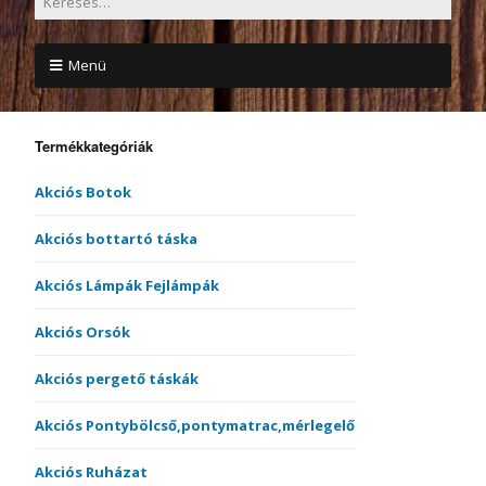
Menü
Termékkategóriák
Akciós Botok
Akciós bottartó táska
Akciós Lámpák Fejlámpák
Akciós Orsók
Akciós pergető táskák
Akciós Pontybölcső,pontymatrac,mérlegelő
Akciós Ruházat