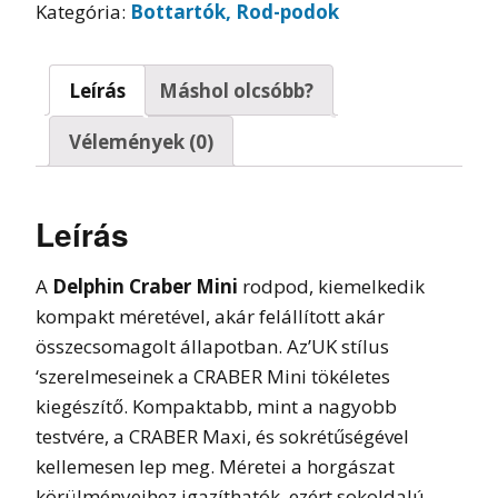
Kategória:
Bottartók, Rod-podok
Leírás
Máshol olcsóbb?
Vélemények (0)
Leírás
A
Delphin Craber Mini
rodpod, kiemelkedik
kompakt méretével, akár felállított akár
összecsomagolt állapotban. Az’UK stílus
‘szerelmeseinek a CRABER Mini tökéletes
kiegészítő. Kompaktabb, mint a nagyobb
testvére, a CRABER Maxi, és sokrétűségével
kellemesen lep meg. Méretei a horgászat
körülményeihez igazíthatók, ezért sokoldalú