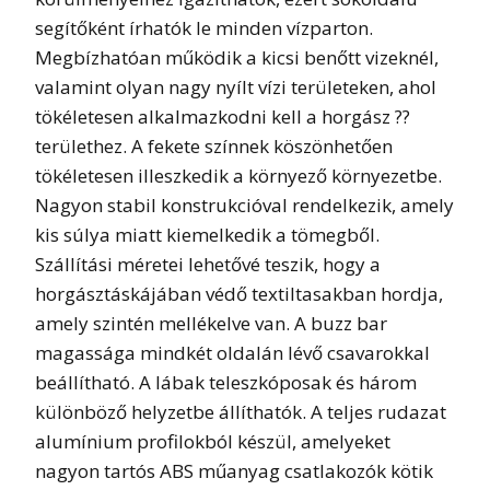
segítőként írhatók le minden vízparton.
Megbízhatóan működik a kicsi benőtt vizeknél,
valamint olyan nagy nyílt vízi területeken, ahol
tökéletesen alkalmazkodni kell a horgász ??
területhez. A fekete színnek köszönhetően
tökéletesen illeszkedik a környező környezetbe.
Nagyon stabil konstrukcióval rendelkezik, amely
kis súlya miatt kiemelkedik a tömegből.
Szállítási méretei lehetővé teszik, hogy a
horgásztáskájában védő textiltasakban hordja,
amely szintén mellékelve van. A buzz bar
magassága mindkét oldalán lévő csavarokkal
beállítható. A lábak teleszkóposak és három
különböző helyzetbe állíthatók. A teljes rudazat
alumínium profilokból készül, amelyeket
nagyon tartós ABS műanyag csatlakozók kötik