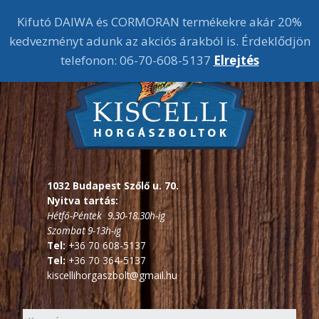
Kifutó DAIWA és CORMORAN termékekre akár 20%
kedvezményt adunk az akciós árakból is. Érdeklődjön
telefonon: 06-70-608-5137
Elrejtés
1032 Budapest Szőlő u. 70.
Nyitva tartás:
Hétfő-Péntek 9.30-18.30h-ig
Szombat 9-13h-ig
Tel:
+36 70 608-5137
Tel:
+36 70 364-5137
kiscellihorgaszbolt@gmail.hu