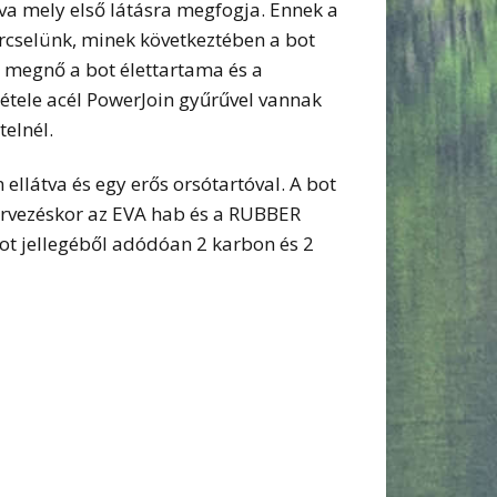
va mely első látásra megfogja. Ennek a
ercselünk, minek következtében a bot
gy megnő a bot élettartama és a
tétele acél PowerJoin gyűrűvel vannak
elnél.
ellátva és egy erős orsótartóval. A bot
Tervezéskor az EVA hab és a RUBBER
ot jellegéből adódóan 2 karbon és 2