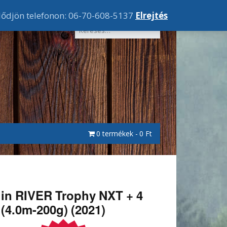
lődjön telefonon: 06-70-608-5137
Elrejtés
0 termékek
0 Ft
in RIVER Trophy NXT + 4
 (4.0m-200g) (2021)