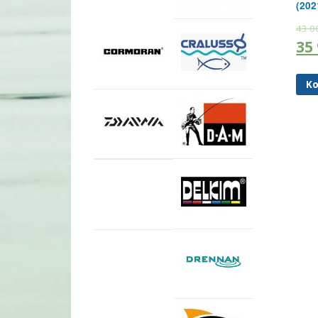
(202
43 0
35
Ko