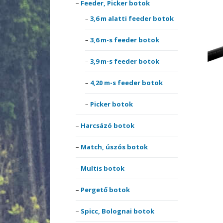
Feeder, Picker botok
Akciós székek, ágyak,
comb
fotelek
Match
3,6 m alatti feeder botok
Harcs
Pulóv
Akciós szettek
Multis
Pólók
3,6 m-s feeder botok
Multi 
3,9 m-s feeder botok
Bottartók, Rod-podok
Perge
Therm
Nyele
ruház
4,20 m-s feeder botok
Csónakmotorok
Spicc,
Nyele
orsók
Picker botok
Egyéb Akciós termékek
surf 
Harcsázó botok
Perge
Elektromos kapásjelzők
Teles
Elsőf
botok
Match, úszós botok
Etetőanyag Szettek
Multis botok
Horgok
Hárm
Pergető botok
Merítőhálók,
Horgo
Spicc, Bolognai botok
merítőfejek,