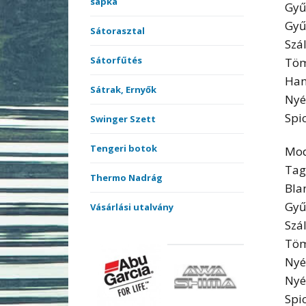
sapka
Gyű
Gyű
Sátorasztal
Szá
Sátorfűtés
Töm
Han
Sátrak, Ernyők
Nyé
Spi
Swinger Szett
Tengeri botok
Mod
Tag
Thermo Nadrág
Bla
Gyű
Vásárlási utalvány
Szá
Töm
Nyé
Nyé
Spi