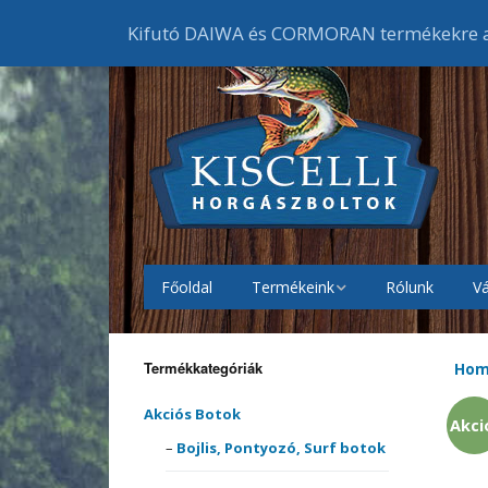
Kifutó DAIWA és CORMORAN termékekre ak
Főoldal
Termékeink
Rólunk
Vá
Akciós Botok
Bojlis
botok
Termékkategóriák
Ho
Akciós Orsók
Elsőf
Feede
orsók
Akciós Botok
Akci
Akciós Ruházat
Cipők
Bojlis, Pontyozó, Surf botok
Harcs
Harci
Gumic
orsók
melle