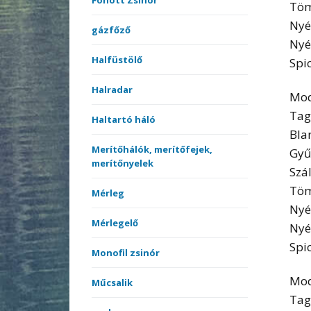
Fonott Zsinór
Töm
Nyé
gázfőző
Nyé
Halfüstölő
Spi
Halradar
Mod
Tag
Haltartó háló
Bla
Merítőhálók, merítőfejek,
Gyű
merítőnyelek
Szá
Töm
Mérleg
Nyé
Mérlegelő
Nyé
Spi
Monofil zsinór
Mod
Műcsalik
Tag