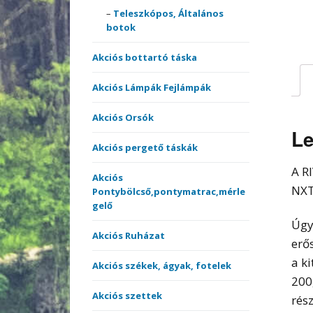
merítőnyelek
Kötöt
Teleszkópos, Általános
botok
Sátrak, Ernyők
Akciós bottartó táska
Vásárlási utalvány
Akciós Lámpák Fejlámpák
Versenyládák
Akciós Orsók
Le
Akciós pergető táskák
A R
Akciós
NXT
Pontybölcső,pontymatrac,mérle
gelő
Úgy
Akciós Ruházat
erő
a k
Akciós székek, ágyak, fotelek
200
Akciós szettek
rés