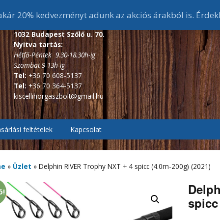
ár 20% kedvezményt adunk az akciós árakból is. Érdek
1032 Budapest Szőlő u. 70.
Nyitva tartás:
Hétfő-Péntek 9.30-18.30h-ig
Szombat 9-13h-ig
Tel:
+36 70 608-5137
Tel:
+36 70 364-5137
kiscellihorgaszbolt@gmail.hu
sárlási feltételek
Kapcsolat
, Pontyozó, Surf
2.7m és 3 m-s bojlis
botok
me
»
Üzlet
»
Delphin RIVER Trophy NXT + 4 spicc (4.0m-200g) (2021)
ékes távdobó
r, Picker botok
3,6 m-s bojlis botok
3,6 m alatti feeder botok
Delph
ó!
spicc
, Bakancsok,
ázó botok
fékes, Hátsófékes
sizma,
3,9 m-s bojlis botok
3,6 m-s feeder botok
scsizma,