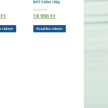
BOT 3.60m 120g
23 000
Ft
0
Ft
18 990
Ft
a rakom
Kosárba rakom