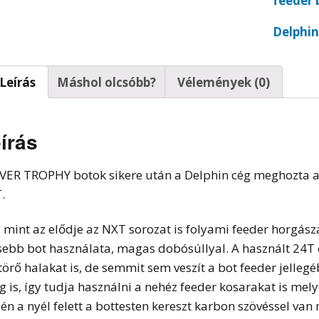
feeder 
t horgok
Delphin
Leírás
Máshol olcsóbb?
Vélemények (0)
írás
IVER TROPHY botok sikere után a Delphin cég meghozta 
.
 mint az elődje az NXT sorozat is folyami feeder horgász
sebb bot használata, magas dobósúllyal. A használt 24T 
itörő halakat is, de semmit sem veszít a bot feeder jelle
g is, így tudja használni a nehéz feeder kosarakat is me
zén a nyél felett a bottesten kereszt karbon szövéssel van