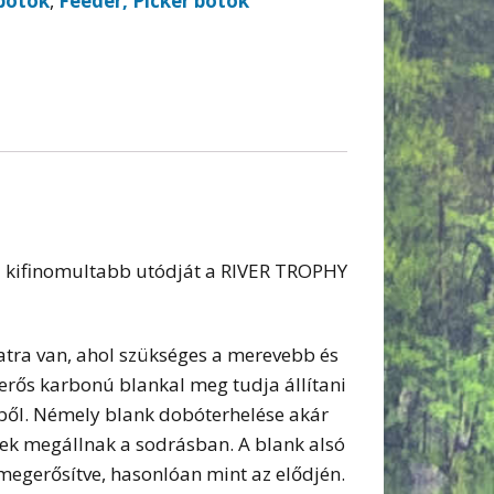
botok
,
Feeder, Picker botok
a kifinomultabb utódját a RIVER TROPHY
atra van, ahol szükséges a merevebb és
erős karbonú blankal meg tudja állítani
géből. Némely blank dobóterhelése akár
lyek megállnak a sodrásban. A blank alsó
 megerősítve, hasonlóan mint az elődjén.