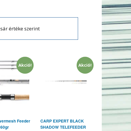
sár értéke szerint
Akció!
Akció!
wermesh Feeder
CARP EXPERT BLACK
 60gr
SHADOW TELEFEEDER