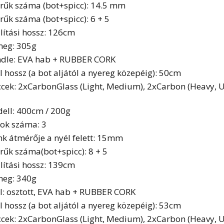
rűk száma (bot+spicc): 14.5 mm
rűk száma (bot+spicc): 6 + 5
llítási hossz: 126cm
eg: 305g
dle: EVA hab + RUBBER CORK
l hossz (a bot aljától a nyereg közepéig): 50cm
ccek: 2xCarbonGlass (Light, Medium), 2xCarbon (Heavy, 
ell: 400cm / 200g
ok száma: 3
nk átmérője a nyél felett: 15mm
rűk száma(bot+spicc): 8 + 5
llítási hossz: 139cm
eg: 340g
l: osztott, EVA hab + RUBBER CORK
l hossz (a bot aljától a nyereg közepéig): 53cm
ccek: 2xCarbonGlass (Light, Medium), 2xCarbon (Heavy, 