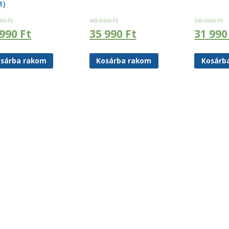
1)
00
Ft
48 000
Ft
38 000
Ft
 990
Ft
35 990
Ft
31 99
sárba rakom
Kosárba rakom
Kosárb