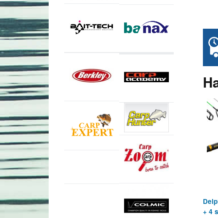
Ha
Delp
+ 4 