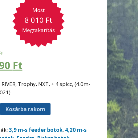
Most
8 010
Ft
Megtakarítás
Ft
990
Ft
 RIVER, Trophy, NXT, + 4 spicc, (4.0m-
2021)
Kosárba rakom
iák:
3,9 m-s feeder botok
,
4,20 m-s