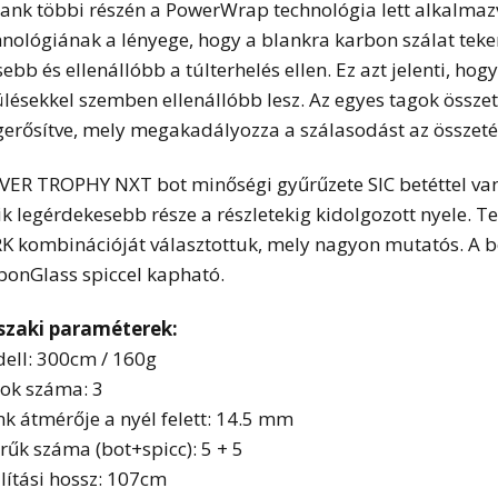
lank többi részén a PowerWrap technológia lett alkalmaz
hnológiának a lényege, hogy a blankra karbon szálat tek
sebb és ellenállóbb a túlterhelés ellen. Ez azt jelenti, ho
ülésekkel szemben ellenállóbb lesz. Az egyes tagok össze
erősítve, mely megakadályozza a szálasodást az összetét
IVER TROPHY NXT bot minőségi gyűrűzete SIC betéttel van 
ik legérdekesebb része a részletekig kidolgozott nyele. 
K kombinációját választottuk, mely nagyon mutatós. A b
bonGlass spiccel kapható.
zaki paraméterek:
ell: 300cm / 160g
ok száma: 3
nk átmérője a nyél felett: 14.5 mm
rűk száma (bot+spicc): 5 + 5
llítási hossz: 107cm