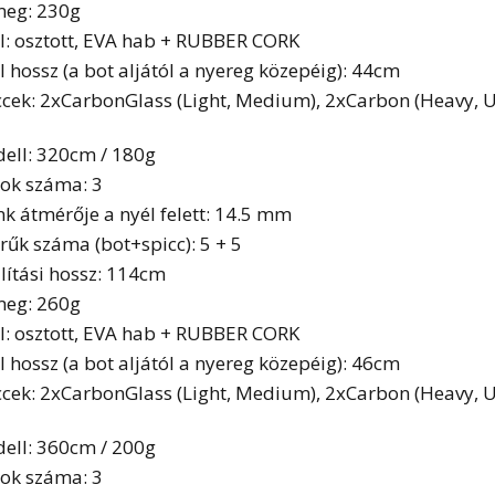
eg: 230g
l: osztott, EVA hab + RUBBER CORK
l hossz (a bot aljától a nyereg közepéig): 44cm
ccek: 2xCarbonGlass (Light, Medium), 2xCarbon (Heavy, 
ell: 320cm / 180g
ok száma: 3
nk átmérője a nyél felett: 14.5 mm
rűk száma (bot+spicc): 5 + 5
llítási hossz: 114cm
eg: 260g
l: osztott, EVA hab + RUBBER CORK
l hossz (a bot aljától a nyereg közepéig): 46cm
ccek: 2xCarbonGlass (Light, Medium), 2xCarbon (Heavy, 
ell: 360cm / 200g
ok száma: 3