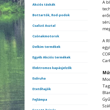
A b
Akciós táskák
tec
erő
Bottartók, Rod-podok
sér
Csalizó Asztal
meg
Csónakmotorok
A R
egy
Delkim termékek
COR
Egyéb Akciós termékek
Car
Elektromos kapásjelzők
Műs
Esőruha
Mod
Tag
Etetőhajók
Bla
Gyű
Fejlámpa
Szá