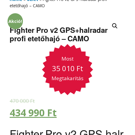
etetőhajó – CAMO
Akció!
Fighter Pro v2 GPS+halradar
profi etetőhajó – CAMO
Most
35 010
Ft
Megtakarítás
470 000
Ft
434 990
Ft
Fighter,Pro,v2,GPS,halr