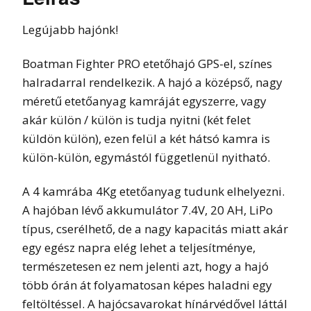
Legújabb hajónk!
Boatman Fighter PRO etetőhajó GPS-el, színes
halradarral rendelkezik. A hajó a középső, nagy
méretű etetőanyag kamráját egyszerre, vagy
akár külön / külön is tudja nyitni (két felet
küldön külön), ezen felül a két hátsó kamra is
külön-külön, egymástól függetlenül nyitható.
A 4 kamrába 4Kg etetőanyag tudunk elhelyezni.
A hajóban lévő akkumulátor 7.4V, 20 AH, LiPo
típus, cserélhető, de a nagy kapacitás miatt akár
egy egész napra elég lehet a teljesítménye,
természetesen ez nem jelenti azt, hogy a hajó
több órán át folyamatosan képes haladni egy
feltöltéssel. A hajócsavarokat hínárvédővel láttál