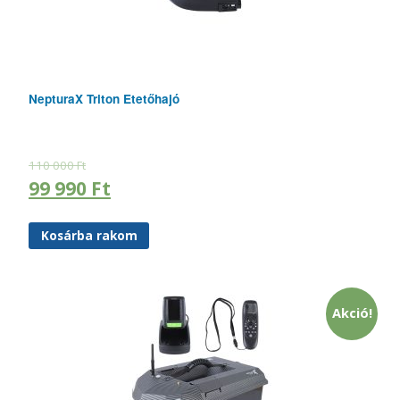
NepturaX Triton Etetőhajó
110 000
Ft
99 990
Ft
Kosárba rakom
Akció!