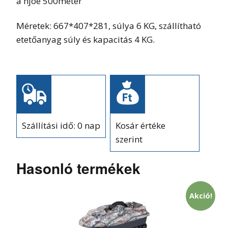
a hjóé 500méter
Méretek: 667*407*281, súlya 6 KG, szállítható
etetőanyag súly és kapacitás 4 KG.
Szállítási idő: 0 nap
Kosár értéke
szerint
Hasonló termékek
Akció!