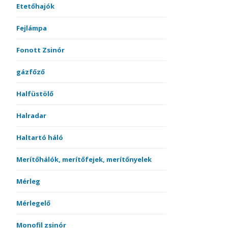
Etetőhajók
Fejlámpa
Fonott Zsinór
gázfőző
Halfüstölő
Halradar
Haltartó háló
Merítőhálók, merítőfejek, merítőnyelek
Mérleg
Mérlegelő
Monofil zsinór