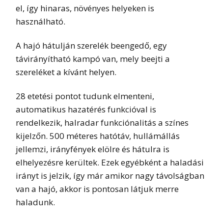
el, így hinaras, növényes helyeken is
használható.
A hajó hátulján szerelék beengedő, egy
távirányítható kampó van, mely beejti a
szereléket a kívánt helyen.
28 etetési pontot tudunk elmenteni,
automatikus hazatérés funkcióval is
rendelkezik, halradar funkciónalitás a színes
kijelzőn. 500 méteres hatótáv, hullámállás
jellemzi, irányfények elölre és hátulra is
elhelyezésre kerültek. Ezek egyébként a haladási
irányt is jelzik, így már amikor nagy távolságban
van a hajó, akkor is pontosan látjuk merre
haladunk.