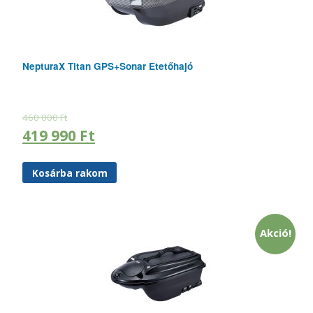
NepturaX Titan GPS+Sonar Etetőhajó
460 000
Ft
419 990
Ft
Kosárba rakom
Akció!