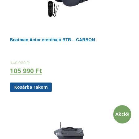
Boatman Actor etetőhajó RTR – CARBON
140 000
Ft
105 990
Ft
Kosárba rakom
Akció!