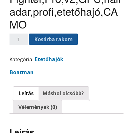
adar,profi,etetőhajó,CA
MO
Kosárba rakom
Kategória:
Etetőhajók
Boatman
Leírás
Máshol olcsóbb?
Vélemények (0)
Leírás