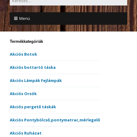
Menü
Termékkategóriák
Akciós Botok
Akciós bottartó táska
Akciós Lámpák Fejlámpák
Akciós Orsók
Akciós pergető táskák
Akciós Pontybölcső,pontymatrac,mérlegelő
Akciós Ruházat