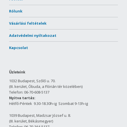
Rólunk
Vásárlási feltételek
Adatvédelmi nyiltakozat
Kapcsolat
Üzleteink
1032 Budapest, Szőlő u. 70.
(III. kerület, Óbuda, a Flórián tér közelében)
Telefon: 06-70-608-5137
Nyitva tartás:
Hétfő-Péntek 9.30-18.30h-ig Szombat 9-13h-ig
1039 Budapest, Madzsar József u. 8.
(III. kerület, Békásmegyer)
Telefon: 06-70-364-5137