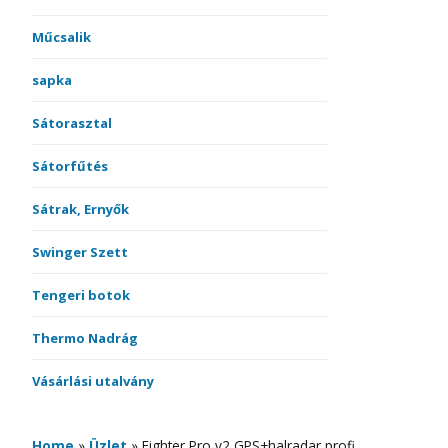
Műcsalik
sapka
Sátorasztal
Sátorfűtés
Sátrak, Ernyők
Swinger Szett
Tengeri botok
Thermo Nadrág
Vásárlási utalvány
Home
»
Üzlet
»
Fighter Pro v2 GPS+halradar profi