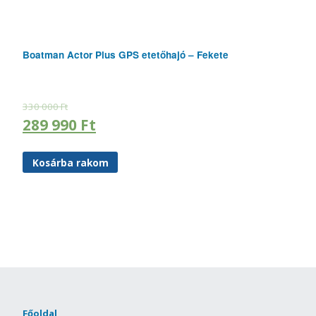
Boatman Actor Plus GPS etetőhajó – Fekete
330 000
Ft
289 990
Ft
Kosárba rakom
Főoldal