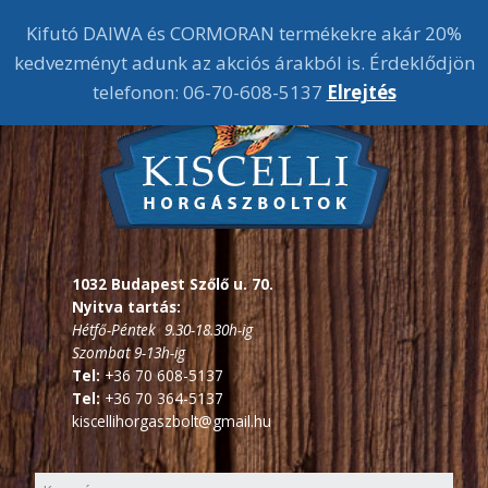
Kifutó DAIWA és CORMORAN termékekre akár 20%
kedvezményt adunk az akciós árakból is. Érdeklődjön
telefonon: 06-70-608-5137
Elrejtés
1032 Budapest Szőlő u. 70.
Nyitva tartás:
Hétfő-Péntek 9.30-18.30h-ig
Szombat 9-13h-ig
Tel:
+36 70 608-5137
Tel:
+36 70 364-5137
kiscellihorgaszbolt@gmail.hu