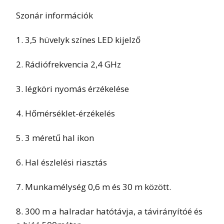
Szonár információk
1. 3,5 hüvelyk színes LED kijelző
2. Rádiófrekvencia 2,4 GHz
3. légköri nyomás érzékelése
4. Hőmérséklet-érzékelés
5. 3 méretű hal ikon
6. Hal észlelési riasztás
7. Munkamélység 0,6 m és 30 m között.
8. 300 m a halradar hatótávja, a távirányítóé és