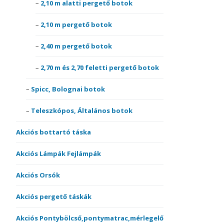
2,10 m alatti pergető botok
2,10 m pergető botok
2,40 m pergető botok
2,70 m és 2,70 feletti pergető botok
Spicc, Bolognai botok
Teleszkópos, Általános botok
Akciós bottartó táska
Akciós Lámpák Fejlámpák
Akciós Orsók
Akciós pergető táskák
Akciós Pontybölcső,pontymatrac,mérlegelő