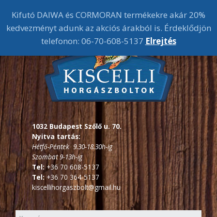
Kifutó DAIWA és CORMORAN termékekre akár 20%
kedvezményt adunk az akciós árakból is. Érdeklődjön
telefonon: 06-70-608-5137
Elrejtés
1032 Budapest Szőlő u. 70.
Nyitva tartás:
Hétfő-Péntek 9.30-18.30h-ig
Szombat 9-13h-ig
Tel:
+36 70 608-5137
Tel:
+36 70 364-5137
kiscellihorgaszbolt@gmail.hu