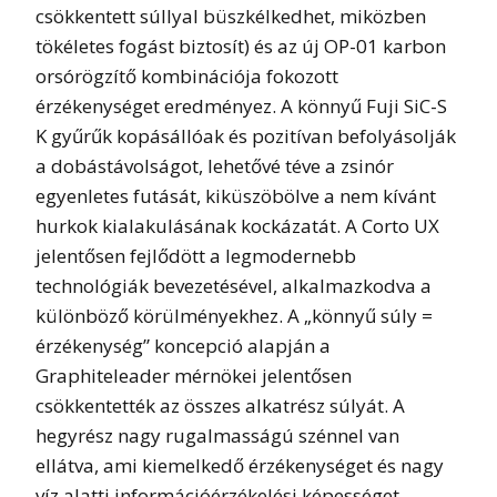
csökkentett súllyal büszkélkedhet, miközben
tökéletes fogást biztosít) és az új OP-01 karbon
orsórögzítő kombinációja fokozott
érzékenységet eredményez. A könnyű Fuji SiC-S
K gyűrűk kopásállóak és pozitívan befolyásolják
a dobástávolságot, lehetővé téve a zsinór
egyenletes futását, kiküszöbölve a nem kívánt
hurkok kialakulásának kockázatát. A Corto UX
jelentősen fejlődött a legmodernebb
technológiák bevezetésével, alkalmazkodva a
különböző körülményekhez. A „könnyű súly =
érzékenység” koncepció alapján a
Graphiteleader mérnökei jelentősen
csökkentették az összes alkatrész súlyát. A
hegyrész nagy rugalmasságú szénnel van
ellátva, ami kiemelkedő érzékenységet és nagy
víz alatti információérzékelési képességet