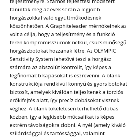
teljesítményre. Számos fejlesztési módszert
tanultak meg az évek során a legjobb
horgászokkal való együttműködésnek
köszönhetően. A Graphiteleader mérnökeinek az
volt a célja, hogy a teljesítmény és a funkció
terén kompromisszumok nélkül, csúcsminőségű
horgászbotokat hozzanak létre. Az OLYMPIC
Sensitivity System lehetővé teszi a horgász
számára az abszolút kontrollt, így képes a
legfinomabb kapásokat is észrevenni. A blank
konstrukciója rendkívül könnyű és gyors botokat
biztosít, amelyek kiválóan teljesítenek a torziós
erőkifejtés alatt, így precíz dobásokat visznek
véghez. A blank tökéletesen terhelhető dobás
közben, így a legkisebb műcsalikat is képes
extrém távolságokra dobni. A nyél (amely kiváló
szilárdsággal és tartóssággal, valamint