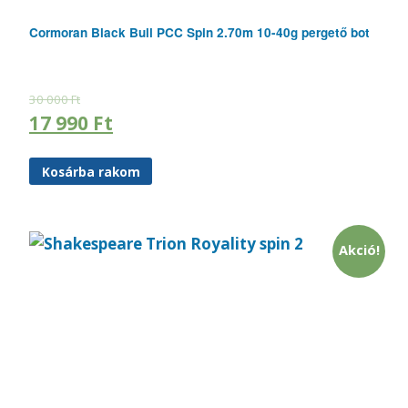
Cormoran Black Bull PCC Spin 2.70m 10-40g pergető bot
30 000
Ft
17 990
Ft
Kosárba rakom
Akció!