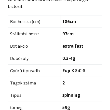
biztosít.
Bot hossza (cm)
186cm
Szállítási hossz
97
cm
Bot akció
extra fast
Dobósúly
0.3-4g
Gyűrű tipus/db
Fuji K SiC-S
Tagok száma
2
Tipus
spinning
tömeg
59g