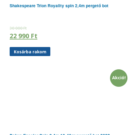
Shakespeare Trion Royality spin 2,4m pergető bot
30 000
Ft
22 990
Ft
Kosárba rakom
Akció!