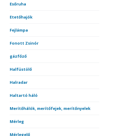
Esőruha
Etetőhajók
Fejlámpa
Fonott Zsinór
gázfőző
Halfüstölő
Halradar
Haltartó háló
Merítőhálók, merítőfejek, merítőnyelek
Mérleg
Mérlegelő