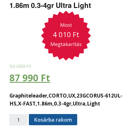
1.86m 0.3-4gr Ultra Light
Most
4 010
Ft
Megtakarítás
92 000
Ft
87 990
Ft
Graphiteleader,CORTO,UX,23GCORUS-612UL-
HS,X-FAST,1.86m,0.3-4gr,Ultra,Light
Kosárba rakom