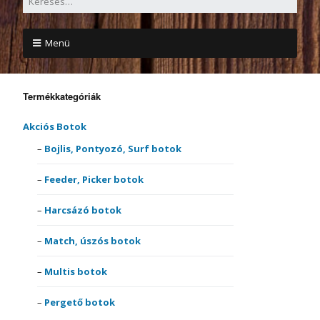
Menü
Termékkategóriák
Akciós Botok
Bojlis, Pontyozó, Surf botok
Feeder, Picker botok
Harcsázó botok
Match, úszós botok
Multis botok
Pergető botok