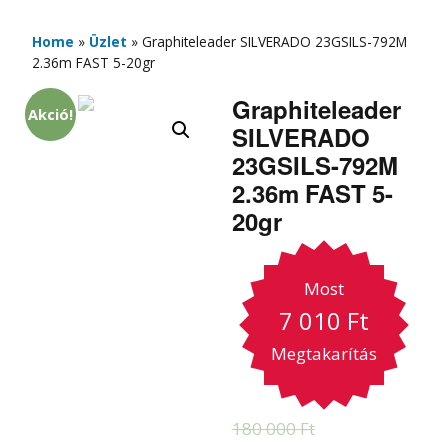
Home
»
Üzlet
»
Graphiteleader SILVERADO 23GSILS-792M
2.36m FAST 5-20gr
Graphiteleader
Akció!
SILVERADO
23GSILS-792M
2.36m FAST 5-
20gr
Most
7 010
Ft
Megtakarítás
180 000
Ft