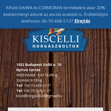
Kifutó DAIWA és CORMORAN termékekre akár 20%
kedvezményt adunk az akciós árakból is. Érdeklődjön
telefonon: 06-70-608-5137
Elrejtés
1032 Budapest Szőlő u. 70.
Nyitva tartás:
Hétfő-Péntek 9.30-18.30h-ig
Szombat 9-13h-ig
Tel:
+36 70 608-5137
Tel:
+36 70 364-5137
kiscellihorgaszbolt@gmail.hu