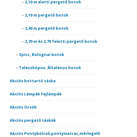
2,10 m alatti pergető botok
2,10 m pergető botok
2,40 m pergető botok
2,70 m és 2,70 feletti pergető botok
Spicc, Bolognai botok
Teleszkópos, Általános botok
Akciós bottartó táska
Akciós Lámpák Fejlámpák
Akciós Orsók
Akciós pergető táskák
Akciós Pontybölcső,pontymatrac,mérlegelő