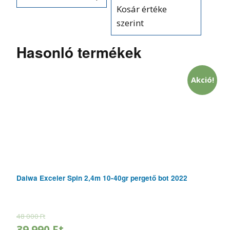
Kosár értéke
szerint
Hasonló termékek
Akció!
Daiwa Exceler Spin 2,4m 10-40gr pergető bot 2022
48 000
Ft
39 990
Ft