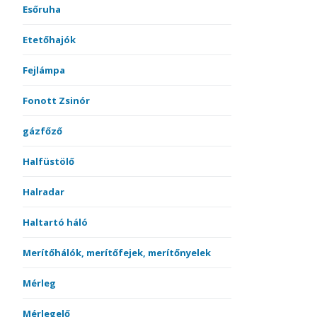
Esőruha
Etetőhajók
Fejlámpa
Fonott Zsinór
gázfőző
Halfüstölő
Halradar
Haltartó háló
Merítőhálók, merítőfejek, merítőnyelek
Mérleg
Mérlegelő