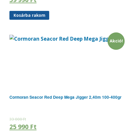
Kosárba rakom
Akció!
Cormoran Seacor Red Deep Mega Jigger 2,40m 100-400gr
33 000
Ft
25 990
Ft