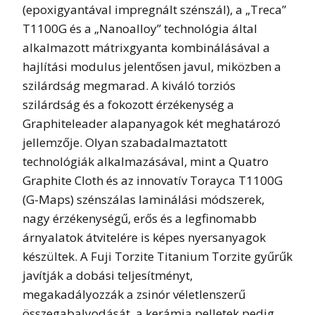
(epoxigyantával impregnált szénszál), a „Treca”
T1100G és a „Nanoalloy” technológia által
alkalmazott mátrixgyanta kombinálásával a
hajlítási modulus jelentősen javul, miközben a
szilárdság megmarad. A kiváló torziós
szilárdság és a fokozott érzékenység a
Graphiteleader alapanyagok két meghatározó
jellemzője. Olyan szabadalmaztatott
technológiák alkalmazásával, mint a Quatro
Graphite Cloth és az innovatív Torayca T1100G
(G-Maps) szénszálas laminálási módszerek,
nagy érzékenységű, erős és a legfinomabb
árnyalatok átvitelére is képes nyersanyagok
készültek. A Fuji Torzite Titanium Torzite gyűrűk
javítják a dobási teljesítményt,
megakadályozzák a zsinór véletlenszerű
összegabalyodását, a kerámia pelletek pedig