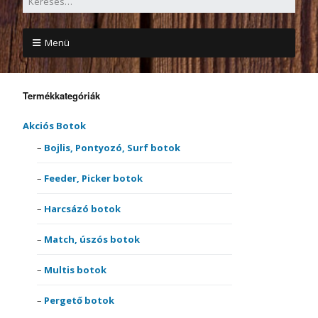
Menü
Termékkategóriák
Akciós Botok
Bojlis, Pontyozó, Surf botok
Feeder, Picker botok
Harcsázó botok
Match, úszós botok
Multis botok
Pergető botok