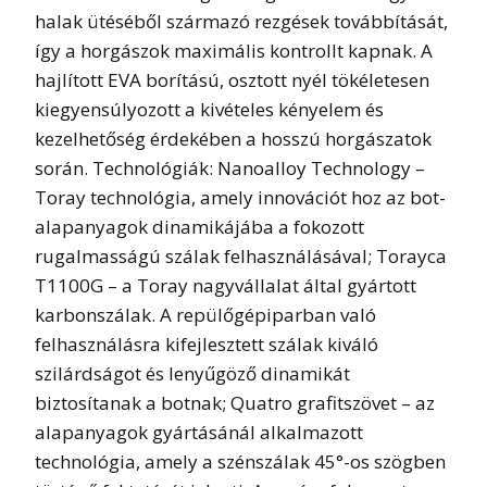
halak ütéséből származó rezgések továbbítását,
így a horgászok maximális kontrollt kapnak. A
hajlított EVA borítású, osztott nyél tökéletesen
kiegyensúlyozott a kivételes kényelem és
kezelhetőség érdekében a hosszú horgászatok
során. Technológiák: Nanoalloy Technology –
Toray technológia, amely innovációt hoz az bot-
alapanyagok dinamikájába a fokozott
rugalmasságú szálak felhasználásával; Torayca
T1100G – a Toray nagyvállalat által gyártott
karbonszálak. A repülőgépiparban való
felhasználásra kifejlesztett szálak kiváló
szilárdságot és lenyűgöző dinamikát
biztosítanak a botnak; Quatro grafitszövet – az
alapanyagok gyártásánál alkalmazott
technológia, amely a szénszálak 45°-os szögben