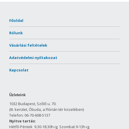
Főoldal
Rólunk
Vásárlási feltételek
Adatvédelmi nyiltakozat
Kapcsolat
Üzleteink
1032 Budapest, Szőlő u. 70.
(III. kerület, Óbuda, a Flórián tér közelében)
Telefon: 06-70-608-5137
Nyitva tartás:
Hétfő-Péntek 9.30-18.30h-ig Szombat 9-13h-ig