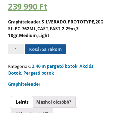
239 990
Ft
Graphiteleader,
SILVERADO,PROTOTYPE,20G
SILPC-762ML,CAST,FAST,2.29m,3-
18gr,Medium,Light
Kosárba rakom
Kategóriák:
2,40 m pergető botok
,
Akciós
Botok
,
Pergető botok
Graphiteleader
Leírás
Máshol olcsóbb?