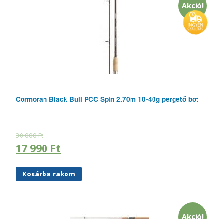
Akció!
Cormoran Black Bull PCC Spin 2.70m 10-40g pergető bot
30 000
Ft
17 990
Ft
Kosárba rakom
Akció!