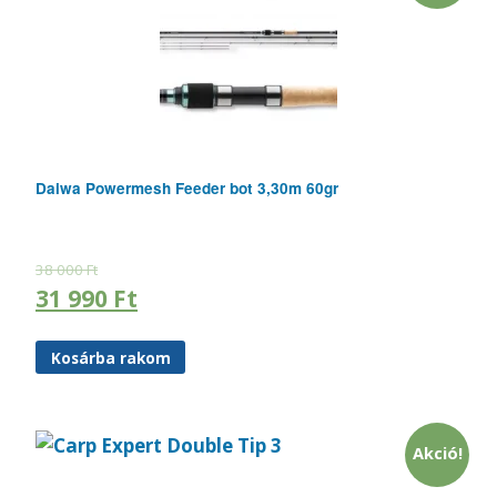
Daiwa Powermesh Feeder bot 3,30m 60gr
38 000
Ft
31 990
Ft
Kosárba rakom
Akció!