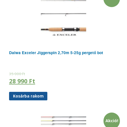
Daiwa Exceler Jiggerspin 2,70m 5-25g pergető bot
35 000
Ft
28 990
Ft
Kosárba rakom
Akció!