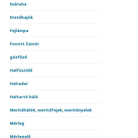
Esőruha
Etetőhajók
Fejlámpa
Fonott Zsinór
gázfőző
Halfüstölő
Halradar
Haltartó háló
Merítőhálók, merítőfejek, merítőnyelek
Mérleg
Mérlegelő