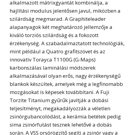
alkalmazott mátrixgyantát kombinálja, a
hajlítási modulus jelentősen javul, miközben a
szilárdság megmarad. A Graphiteleader
alapanyagok két meghatározó jellemzője a
kiváló torziós szilárdság és a fokozott
érzékenység. A szabadalmaztatott technológiák,
mint például a Quatro grafitszövet és az
innovatív Torayca T1100G (G-Maps)
karbonszálas laminálási módszerek
alkalmazásával olyan erős, nagy érzékenységű
blankok készültek, amelyek még a legfinomabb
mozgásokat is képesek továbbítani. A Fuji
Torzite Titanium gyűrűk javítják a dobási
teljesítményt, megakadályozzák a véletlen
zsinórgubancolódást, a kerámia betétek pedig
sima zsinórfutást tesznek lehetővé a dobás
során. A VSS orsórögzítő segíti a zsinór vagy a