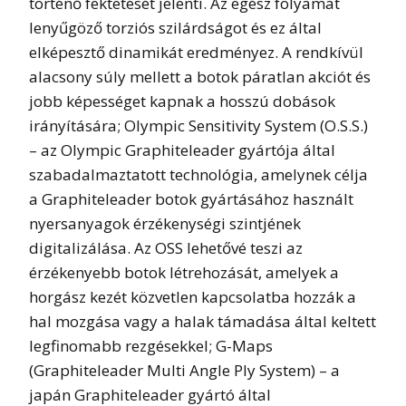
történő fektetését jelenti. Az egész folyamat
lenyűgöző torziós szilárdságot és ez által
elképesztő dinamikát eredményez. A rendkívül
alacsony súly mellett a botok páratlan akciót és
jobb képességet kapnak a hosszú dobások
irányítására; Olympic Sensitivity System (O.S.S.)
– az Olympic Graphiteleader gyártója által
szabadalmaztatott technológia, amelynek célja
a Graphiteleader botok gyártásához használt
nyersanyagok érzékenységi szintjének
digitalizálása. Az OSS lehetővé teszi az
érzékenyebb botok létrehozását, amelyek a
horgász kezét közvetlen kapcsolatba hozzák a
hal mozgása vagy a halak támadása által keltett
legfinomabb rezgésekkel; G-Maps
(Graphiteleader Multi Angle Ply System) – a
japán Graphiteleader gyártó által