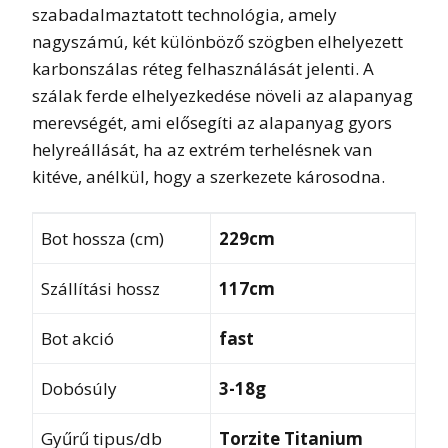
szabadalmaztatott technológia, amely
nagyszámú, két különböző szögben elhelyezett
karbonszálas réteg felhasználását jelenti. A
szálak ferde elhelyezkedése növeli az alapanyag
merevségét, ami elősegíti az alapanyag gyors
helyreállását, ha az extrém terhelésnek van
kitéve, anélkül, hogy a szerkezete károsodna.
Bot hossza (cm)
229cm
Szállítási hossz
117cm
Bot akció
fast
Dobósúly
3-18g
Gyűrű tipus/db
Torzite Titanium