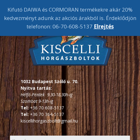
Kifutó DAIWA és CORMORAN termékekre akár 20%
kedvezményt adunk az akciós árakból is. Érdeklődjön
telefonon: 06-70-608-5137
Elrejtés
1032 Budapest Szőlő u. 70.
Nyitva tartás:
Hétfő-Péntek 9.30-18.30h-ig
Szombat 9-13h-ig
Tel:
+36 70 608-5137
Tel:
+36 70 364-5137
kiscellihorgaszbolt@gmail.hu