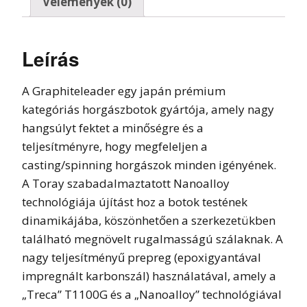
Vélemények (0)
Leírás
A Graphiteleader egy japán prémium
kategóriás horgászbotok gyártója, amely nagy
hangsúlyt fektet a minőségre és a
teljesítményre, hogy megfeleljen a
casting/spinning horgászok minden igényének.
A Toray szabadalmaztatott Nanoalloy
technológiája újítást hoz a botok testének
dinamikájába, köszönhetően a szerkezetükben
található megnövelt rugalmasságú szálaknak. A
nagy teljesítményű prepreg (epoxigyantával
impregnált karbonszál) használatával, amely a
„Treca” T1100G és a „Nanoalloy” technológiával