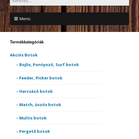
Menü
Termékkategóriák
Akciós Botok
Bojlis, Pontyozó, Surf botok
Feeder, Picker botok
Harcsázó botok
Match, úszós botok
Multis botok
Pergető botok