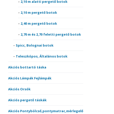
2,10 m alatti pergető botok
2,10 m pergető botok
2,40 m pergető botok
2,70 m és 2,70 feletti pergető botok
Spicc, Bolognai botok
Teleszkópos, Általános botok
Akciós bottartó táska
Akciós Lámpák Fejlámpák
Akciós Orsók
Akciós pergető táskák
Akciós Pontybölcső,pontymatrac,mérlegelő