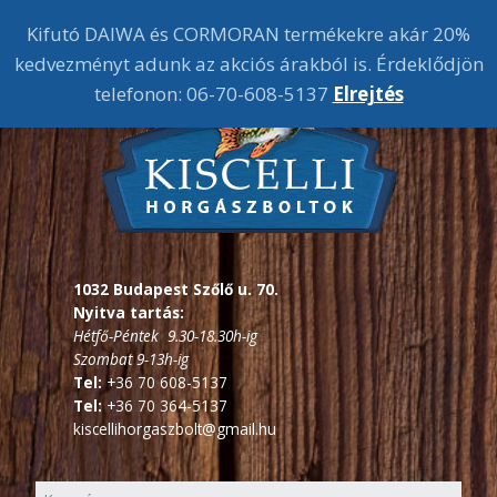
Kifutó DAIWA és CORMORAN termékekre akár 20%
kedvezményt adunk az akciós árakból is. Érdeklődjön
telefonon: 06-70-608-5137
Elrejtés
1032 Budapest Szőlő u. 70.
Nyitva tartás:
Hétfő-Péntek 9.30-18.30h-ig
Szombat 9-13h-ig
Tel:
+36 70 608-5137
Tel:
+36 70 364-5137
kiscellihorgaszbolt@gmail.hu