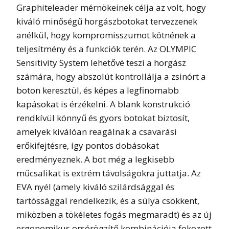
Graphiteleader mérnökeinek célja az volt, hogy
kiváló minőségű horgászbotokat tervezzenek
anélkül, hogy kompromisszumot kötnének a
teljesítmény és a funkciók terén. Az OLYMPIC
Sensitivity System lehetővé teszi a horgász
számára, hogy abszolút kontrollálja a zsinórt a
boton keresztül, és képes a legfinomabb
kapásokat is érzékelni. A blank konstrukció
rendkívül könnyű és gyors botokat biztosít,
amelyek kiválóan reagálnak a csavarási
erőkifejtésre, így pontos dobásokat
eredményeznek. A bot még a legkisebb
műcsalikat is extrém távolságokra juttatja. Az
EVA nyél (amely kiváló szilárdsággal és
tartóssággal rendelkezik, és a súlya csökkent,
miközben a tökéletes fogás megmaradt) és az új
ergonomikus orsórögzítő kombinációja fokozott