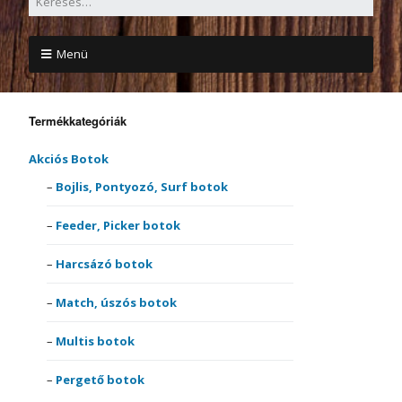
Menü
Termékkategóriák
Akciós Botok
Bojlis, Pontyozó, Surf botok
Feeder, Picker botok
Harcsázó botok
Match, úszós botok
Multis botok
Pergető botok