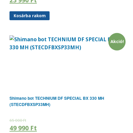
23 990
Ft
Kosárba rakom
Akció!
Shimano bot TECHNIUM DF SPECIAL BX 330 MH
(STECDFBXSP33MH)
65 000
Ft
49 990
Ft