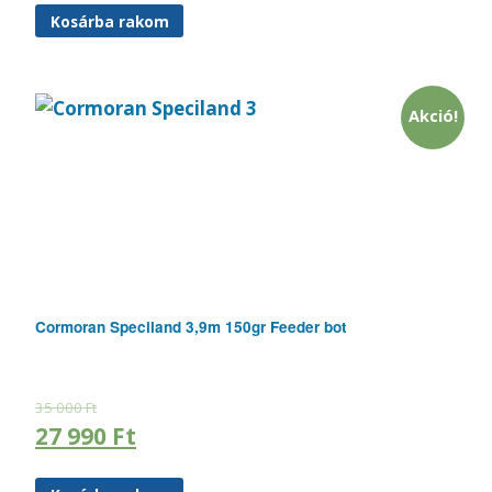
Kosárba rakom
Akció!
Cormoran Speciland 3,9m 150gr Feeder bot
35 000
Ft
27 990
Ft