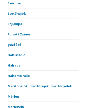
Esőruha
Etetőhajók
Fejlámpa
Fonott Zsinór
gázfőző
Halfüstölő
Halradar
Haltartó háló
Merítőhálók, merítőfejek, merítőnyelek
Mérleg
Mérlegelő