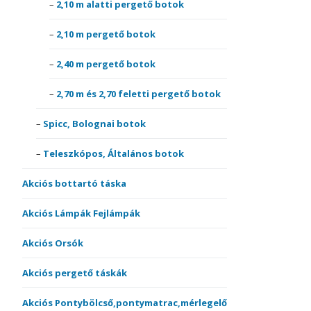
2,10 m alatti pergető botok
2,10 m pergető botok
2,40 m pergető botok
2,70 m és 2,70 feletti pergető botok
Spicc, Bolognai botok
Teleszkópos, Általános botok
Akciós bottartó táska
Akciós Lámpák Fejlámpák
Akciós Orsók
Akciós pergető táskák
Akciós Pontybölcső,pontymatrac,mérlegelő