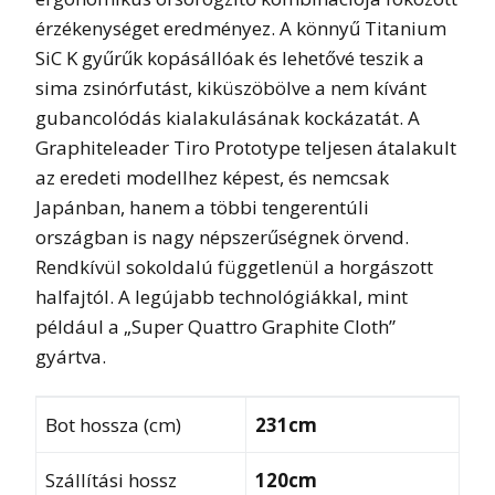
érzékenységet eredményez. A könnyű Titanium
SiC K gyűrűk kopásállóak és lehetővé teszik a
sima zsinórfutást, kiküszöbölve a nem kívánt
gubancolódás kialakulásának kockázatát. A
Graphiteleader Tiro Prototype teljesen átalakult
az eredeti modellhez képest, és nemcsak
Japánban, hanem a többi tengerentúli
országban is nagy népszerűségnek örvend.
Rendkívül sokoldalú függetlenül a horgászott
halfajtól. A legújabb technológiákkal, mint
például a „Super Quattro Graphite Cloth”
gyártva.
Bot hossza (cm)
231cm
Szállítási hossz
120cm