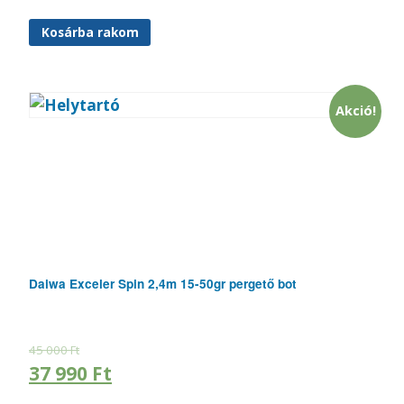
Kosárba rakom
Akció!
Daiwa Exceler Spin 2,4m 15-50gr pergető bot
45 000
Ft
37 990
Ft