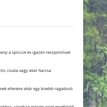
keny a spiccük és igazán reszponzívak
alin, csuka vagy akár harcsa
nnek ellenére akár egy kisebb ragadozó
sokhoz, azonban mérete pont megfelelő