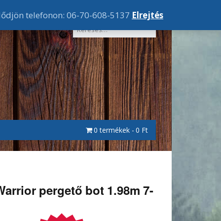
lődjön telefonon: 06-70-608-5137
Elrejtés
0 termékek
0 Ft
Warrior pergető bot 1.98m 7-