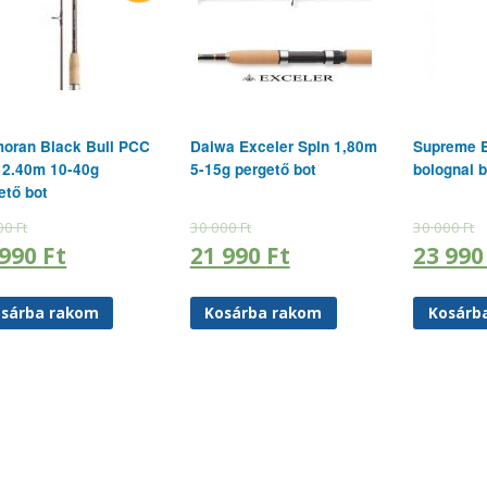
oran Black Bull PCC
Daiwa Exceler Spin 1,80m
Supreme 
 2.40m 10-40g
5-15g pergető bot
bolognai b
ető bot
00
Ft
30 000
Ft
30 000
Ft
 990
Ft
21 990
Ft
23 99
sárba rakom
Kosárba rakom
Kosárb