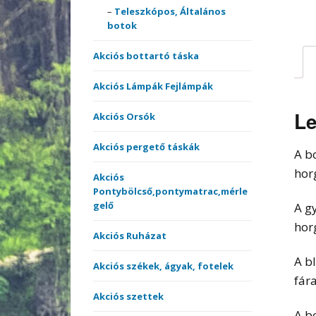
merítőnyelek
Teleszkópos, Általános
Kötöt
botok
Sátrak, Ernyők
Akciós bottartó táska
Vásárlási utalvány
Akciós Lámpák Fejlámpák
Versenyládák
Le
Akciós Orsók
Akciós pergető táskák
A b
hor
Akciós
Pontybölcső,pontymatrac,mérle
gelő
A g
hor
Akciós Ruházat
A b
Akciós székek, ágyak, fotelek
fár
Akciós szettek
A b