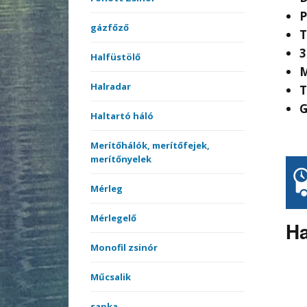
P
gázfőző
T
3
Halfüstölő
M
Halradar
T
G
Haltartó háló
Merítőhálók, merítőfejek,
merítőnyelek
Mérleg
Mérlegelő
Ha
Monofil zsinór
Műcsalik
sapka