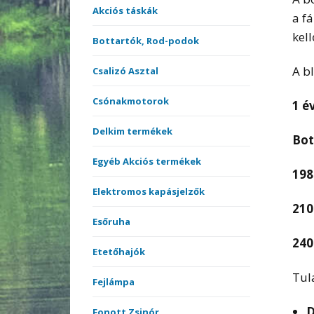
Akciós táskák
a f
kel
Bottartók, Rod-podok
A b
Csalizó Asztal
Csónakmotorok
1 é
Delkim termékek
Bot
Egyéb Akciós termékek
198
Elektromos kapásjelzők
210
Esőruha
240
Etetőhajók
Tul
Fejlámpa
D
Fonott Zsinór