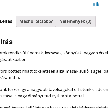
Hiki
t horgok
Leírás
Máshol olcsóbb?
Vélemények (0)
írás
otok rendkívül finomak, kecsesek, könnyűek, nagyon érzé
gászat közben.
yors bottest miatt tökéletesen alkalmasak süllő, sügér, b
gászatához.
lank feszes így a nagyobb távolságokat érhetünk el, de e
asztása is nagy élményt tud nyújtani a bottal.
ot nyélhossza kellőképpen hosszú az akár kétkezes dobá