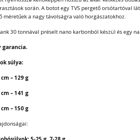
árasztások során. A botot egy TVS pergető orsótartóval látt
lő méretűek a nagy távolságra való horgászatokhoz.
lank 30 tonnával préselt nano karbonból készül és egy na
v garancia.
ok súlya:
 cm – 129 g
 cm – 141 g
 cm – 150 g
ajdonságai:
obósúlyok: 5-25 g, 7-28 g