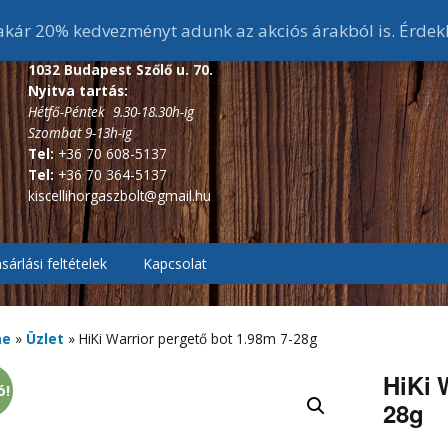
ár 20% kedvezményt adunk az akciós árakból is. Érdek
1032 Budapest Szőlő u. 70.
Nyitva tartás:
Hétfő-Péntek 9.30-18.30h-ig
Szombat 9-13h-ig
Tel:
+36 70 608-5137
Tel:
+36 70 364-5137
kiscellihorgaszbolt@gmail.hu
sárlási feltételek
Kapcsolat
, Pontyozó, Surf
2.7m és 3 m-s bojlis
botok
me
»
Üzlet
»
HiKi Warrior pergető bot 1.98m 7-28g
ékes távdobó
r, Picker botok
3,6 m-s bojlis botok
3,6 m alatti feeder botok
HiKi 
ó!
28g
, Bakancsok,
ázó botok
fékes, Hátsófékes
sizma,
3,9 m-s bojlis botok
3,6 m-s feeder botok
scsizma,