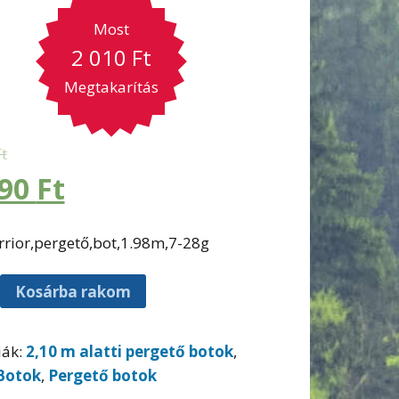
Most
2 010
Ft
Megtakarítás
Ft
990
Ft
rrior,pergető,bot,1.98m,7-28g
Kosárba rakom
iák:
2,10 m alatti pergető botok
,
Botok
,
Pergető botok