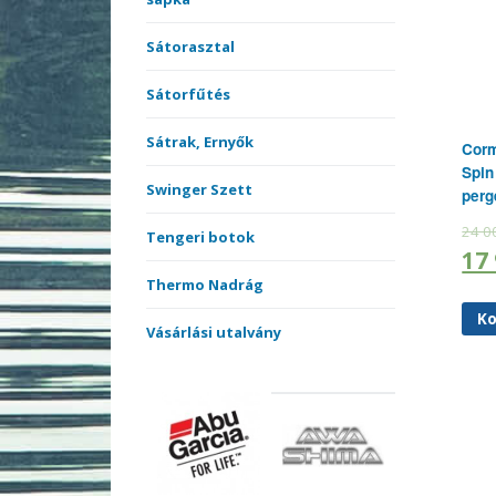
Sátorasztal
Sátorfűtés
Sátrak, Ernyők
Corm
Spin
Swinger Szett
perg
24 0
Tengeri botok
17
Thermo Nadrág
Ko
Vásárlási utalvány