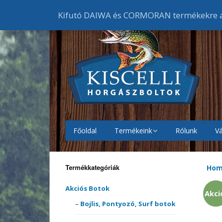
Kifutó DAIWA és CORMORAN termékekre ak
Főoldal
Termékeink
Rólunk
Vá
Akciós Botok
Bojlis
botok
Termékkategóriák
Ho
Akciós Orsók
Elsőf
Feede
orsók
Akciós Botok
Akci
Akciós Ruházat
Cipők
Bojlis, Pontyozó, Surf botok
Harcs
Harci
Gumic
orsók
melle