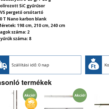
olírozott SiC gyűrűsor
VS pergető orsótartó
0 T Nano karbon blank
éretek: 198 cm, 210 cm, 240 cm
agok száma: 2
yűrűk száma: 8
Szállítási idő: 0 nap
Ko
sonló termékek
Akció!
Akció!