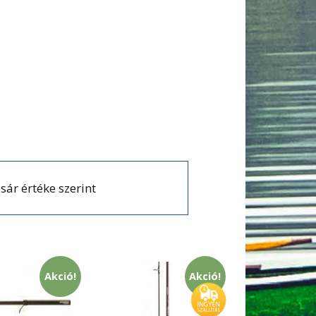
sár értéke szerint
Akció!
Akció!