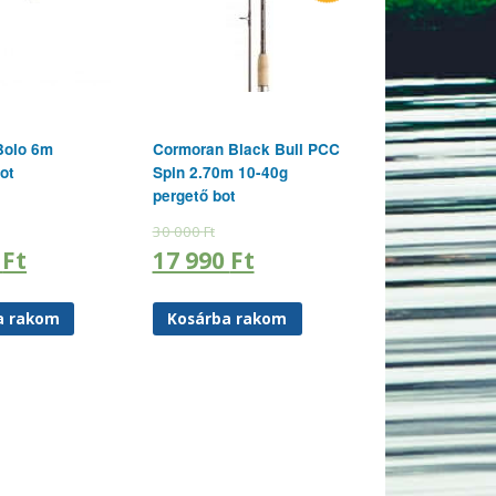
Bolo 6m
Cormoran Black Bull PCC
ot
Spin 2.70m 10-40g
pergető bot
30 000
Ft
0
Ft
17 990
Ft
a rakom
Kosárba rakom