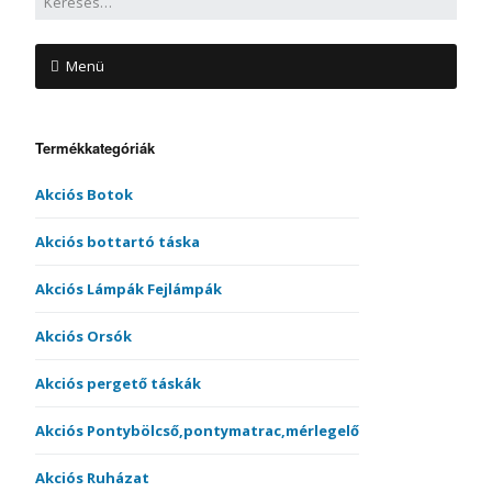
Menü
Termékkategóriák
Akciós Botok
Akciós bottartó táska
Akciós Lámpák Fejlámpák
Akciós Orsók
Akciós pergető táskák
Akciós Pontybölcső,pontymatrac,mérlegelő
Akciós Ruházat