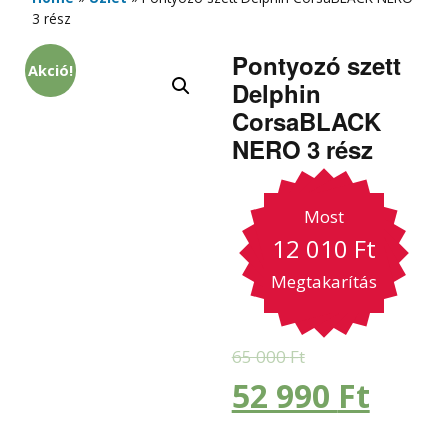
3 rész
Pontyozó szett
Akció!
Delphin
CorsaBLACK
NERO 3 rész
Most
12 010
Ft
Megtakarítás
65 000
Ft
52 990
Ft