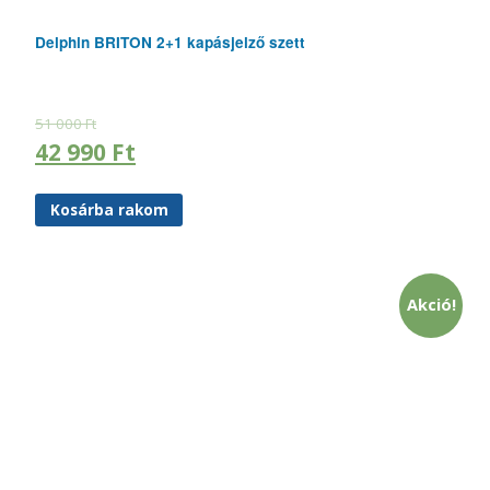
Delphin BRITON 2+1 kapásjelző szett
51 000
Ft
42 990
Ft
Kosárba rakom
Akció!