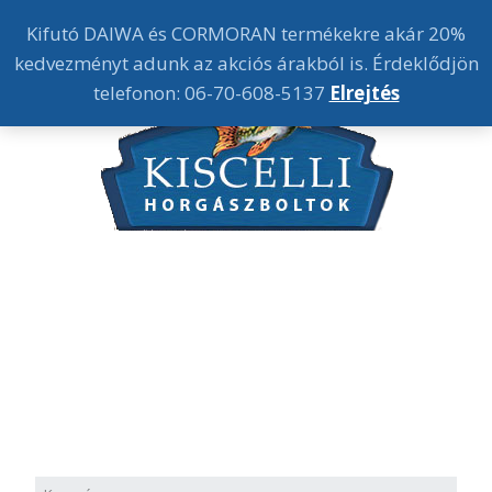
Kifutó DAIWA és CORMORAN termékekre akár 20%
kedvezményt adunk az akciós árakból is. Érdeklődjön
telefonon: 06-70-608-5137
Elrejtés
1032 Budapest Szőlő u. 70.
Nyitva tartás:
Hétfő-Péntek 9.30-18.30h-ig
Szombat 9-13h-ig
Tel:
+36 70 608-5137
Tel:
+36 70 364-5137
kiscellihorgaszbolt@gmail.hu