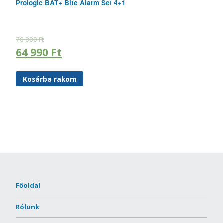
Prologic BAT+ Bite Alarm Set 4+1
70 000
Ft
64 990
Ft
Kosárba rakom
Főoldal
Rólunk