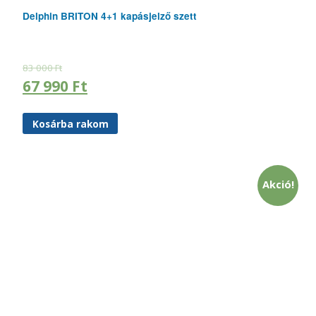
Delphin BRITON 4+1 kapásjelző szett
83 000
Ft
67 990
Ft
Kosárba rakom
Akció!