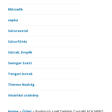
Műcsalik
sapka
Sátorasztal
Sátorfűtés
Sátrak, Ernyők
Swinger Szett
Tengeri botok
Thermo Nadrág
Vásárlási utalvány
Home
»
Üzlet
»
Pontyozó szett Delphin CorsaBLACK NERO