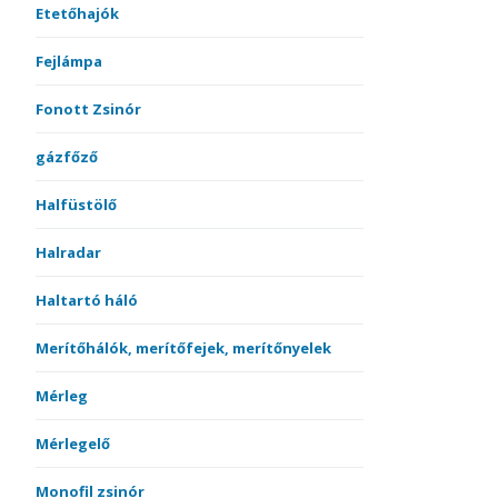
Etetőhajók
Fejlámpa
Fonott Zsinór
gázfőző
Halfüstölő
Halradar
Haltartó háló
Merítőhálók, merítőfejek, merítőnyelek
Mérleg
Mérlegelő
Monofil zsinór