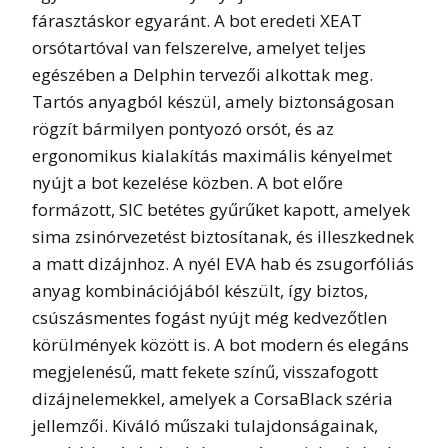
fárasztáskor egyaránt. A bot eredeti XEAT
orsótartóval van felszerelve, amelyet teljes
egészében a Delphin tervezői alkottak meg.
Tartós anyagból készül, amely biztonságosan
rögzít bármilyen pontyozó orsót, és az
ergonomikus kialakítás maximális kényelmet
nyújt a bot kezelése közben. A bot előre
formázott, SIC betétes gyűrűket kapott, amelyek
sima zsinórvezetést biztosítanak, és illeszkednek
a matt dizájnhoz. A nyél EVA hab és zsugorfóliás
anyag kombinációjából készült, így biztos,
csúszásmentes fogást nyújt még kedvezőtlen
körülmények között is. A bot modern és elegáns
megjelenésű, matt fekete színű, visszafogott
dizájnelemekkel, amelyek a CorsaBlack széria
jellemzői. Kiváló műszaki tulajdonságainak,