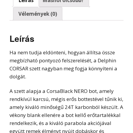
Leírás
Máshol olcsóbb?
Vélemények (0)
Leírás
Ha nem tudja eldönteni, hogyan állítsa össze
megbízható pontyozó felszerelését, a Delphin
CORSAR szett nagyban meg fogja könnyíteni a
dolgát.
A szett alapja a CorsaBlack NERO bot, amely
rendkívül karcsú, mégis erős bottestével tűnik ki,
amely kiváló minőségű 24T karbonból készült. A
vékony blank ellenére a bot kellő erőtartalékkal
rendelkezik, és a kiváló parabola akciójával
együtt remek élményt nyújt dobáskor és