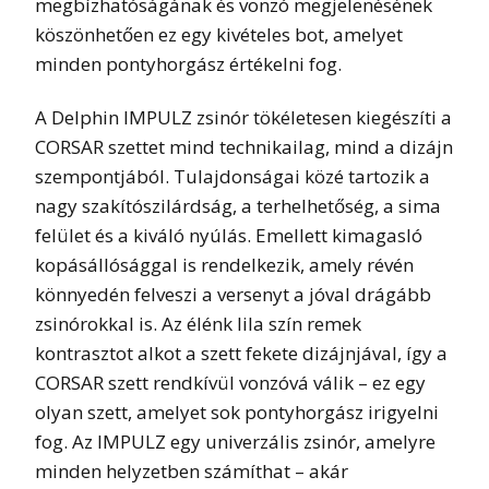
megbízhatóságának és vonzó megjelenésének
köszönhetően ez egy kivételes bot, amelyet
minden pontyhorgász értékelni fog.
A Delphin IMPULZ zsinór tökéletesen kiegészíti a
CORSAR szettet mind technikailag, mind a dizájn
szempontjából. Tulajdonságai közé tartozik a
nagy szakítószilárdság, a terhelhetőség, a sima
felület és a kiváló nyúlás. Emellett kimagasló
kopásállósággal is rendelkezik, amely révén
könnyedén felveszi a versenyt a jóval drágább
zsinórokkal is. Az élénk lila szín remek
kontrasztot alkot a szett fekete dizájnjával, így a
CORSAR szett rendkívül vonzóvá válik – ez egy
olyan szett, amelyet sok pontyhorgász irigyelni
fog. Az IMPULZ egy univerzális zsinór, amelyre
minden helyzetben számíthat – akár