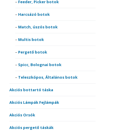
Feeder, Picker botok
Harcsázó botok
Match, úszós botok
Multis botok
Pergető botok
Spicc, Bolognai botok
Teleszkópos, Általános botok
Akciós bottartó táska
Akciós Lámpák Fejlámpák
Akciós Orsók
Akciós pergető táskák