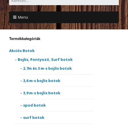
Menü
Termékkategóriák
Akciós Botok
Bojlis, Pontyozó, Surf botok
2.7m és 3 m-s bojlis botok
3,6 m-s bojlis botok
3,9 m-s bojlis botok
spod botok
surf botok