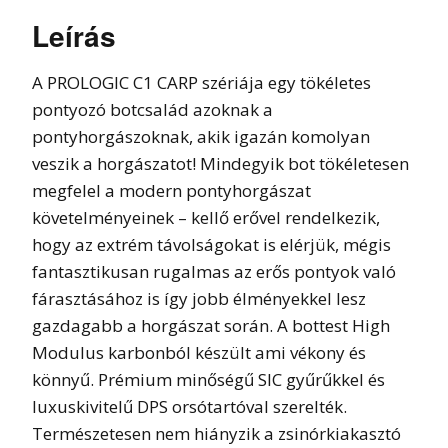
Leírás
A PROLOGIC C1 CARP szériája egy tökéletes
pontyozó botcsalád azoknak a
pontyhorgászoknak, akik igazán komolyan
veszik a horgászatot! Mindegyik bot tökéletesen
megfelel a modern pontyhorgászat
követelményeinek – kellő erővel rendelkezik,
hogy az extrém távolságokat is elérjük, mégis
fantasztikusan rugalmas az erős pontyok való
fárasztásához is így jobb élményekkel lesz
gazdagabb a horgászat során. A bottest High
Modulus karbonból készült ami vékony és
könnyű. Prémium minőségű SIC gyűrűkkel és
luxuskivitelű DPS orsótartóval szerelték.
Természetesen nem hiányzik a zsinórkiakasztó