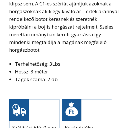
klipsz sem. A C1-es szériát ajánljuk azoknak a
horgászoknak akik egy kiváló ár – érték aránnyal
rendelkező botot keresnek és szeretnék
kipróbálni a bojlis horgászat rejtelmeit. Széles
mérettartományban került gyártásra így
mindenki megtalálja a magának megfelelő
horgászbotot.
Terhelhetőség: 3Lbs
Hossz: 3 méter
Tagok száma: 2 db
Szállítási idő: 0 nap
Kosár értéke