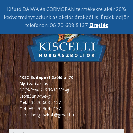
Kifutó DAIWA és CORMORAN termékekre akár 20%
kedvezményt adunk az akciós árakból is. Érdeklődjön
telefonon: 06-70-608-5137
Elrejtés
1032 Budapest Szőlő u. 70.
Nyitva tartás:
Hétfő-Péntek 9.30-18.30h-ig
Szombat 9-13h-ig
Tel:
+36 70 608-5137
Tel:
+36 70 364-5137
kiscellihorgaszbolt@gmail.hu