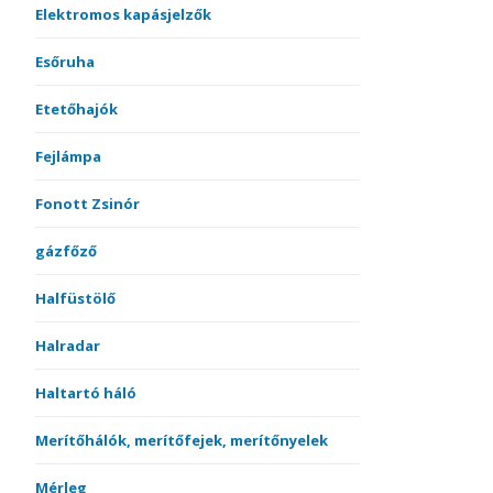
Elektromos kapásjelzők
Esőruha
Etetőhajók
Fejlámpa
Fonott Zsinór
gázfőző
Halfüstölő
Halradar
Haltartó háló
Merítőhálók, merítőfejek, merítőnyelek
Mérleg