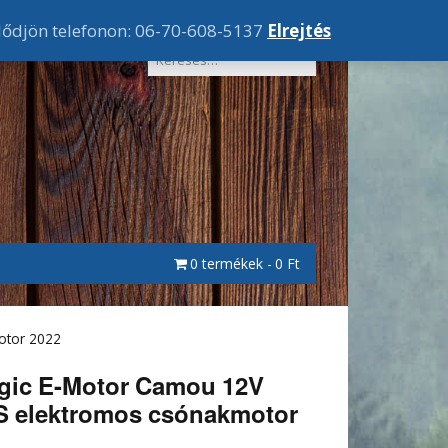
lődjön telefonon: 06-70-608-5137
Elrejtés
0 termékek
0 Ft
otor 2022
gic E-Motor Camou 12V
 elektromos csónakmotor