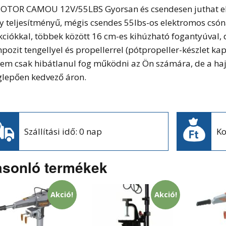
OTOR CAMOU 12V/55LBS Gyorsan és csendesen juthat el a
y teljesítményű, mégis csendes 55lbs-os elektromos csó
kciókkal, többek között 16 cm-es kihúzható fogantyúval, 
pozit tengellyel és propellerrel (pótpropeller-készlet kaph
nem csak hibátlanul fog működni az Ön számára, de a hajó
lepően kedvező áron.
Szállítási idő: 0 nap
Ko
sonló termékek
Akció!
Akció!