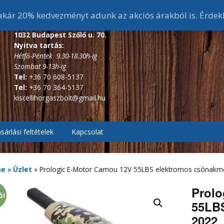
ár 20% kedvezményt adunk az akciós árakból is. Érdek
1032 Budapest Szőlő u. 70.
Nyitva tartás:
Hétfő-Péntek 9.30-18.30h-ig
Szombat 9-13h-ig
Tel:
+36 70 608-5137
Tel:
+36 70 364-5137
kiscellihorgaszbolt@gmail.hu
sárlási feltételek
Kapcsolat
, Pontyozó, Surf
2.7m és 3 m-s bojlis
botok
me
»
Üzlet
»
Prologic E-Motor Camou 12V 55LBS elektromos csónakm
ékes távdobó
r, Picker botok
3,6 m-s bojlis botok
3,6 m alatti feeder botok
Prolo
ó!
55LBS
, Bakancsok,
ázó botok
fékes, Hátsófékes
sizma,
3,9 m-s bojlis botok
3,6 m-s feeder botok
2022
scsizma,