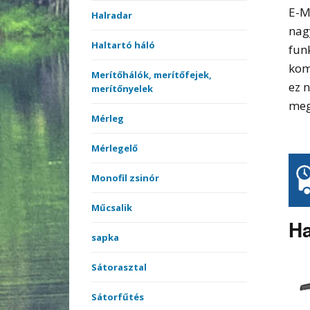
E-M
Halradar
nag
Haltartó háló
fun
kom
Merítőhálók, merítőfejek,
ez 
merítőnyelek
meg
Mérleg
Mérlegelő
Monofil zsinór
Műcsalik
Ha
sapka
Sátorasztal
Sátorfűtés