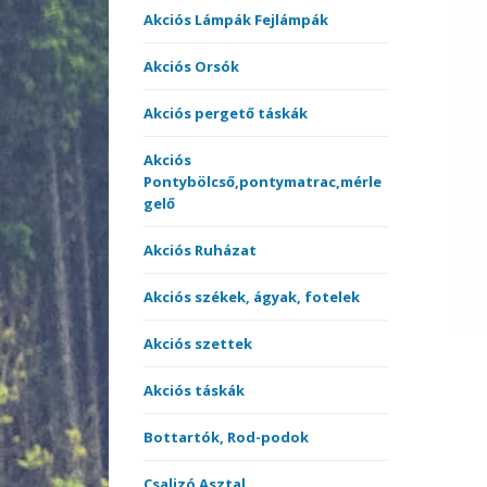
Akciós székek, ágyak,
comb
Akciós Lámpák Fejlámpák
fotelek
Match
Harcs
Akciós Orsók
Pulóv
Akciós szettek
Multis
Pólók
Multi 
Akciós pergető táskák
Bottartók, Rod-podok
Perge
Therm
Nyele
ruház
Akciós
Pontybölcső,pontymatrac,mérle
Csónakmotorok
Spicc,
gelő
Nyele
orsók
Egyéb Akciós termékek
surf 
Akciós Ruházat
Perge
Elektromos kapásjelzők
Teles
Akciós székek, ágyak, fotelek
Elsőf
botok
Akciós szettek
Etetőanyag Szettek
Akciós táskák
Horgok
Hárm
Bottartók, Rod-podok
Merítőhálók,
Horgo
merítőfejek,
Csalizó Asztal