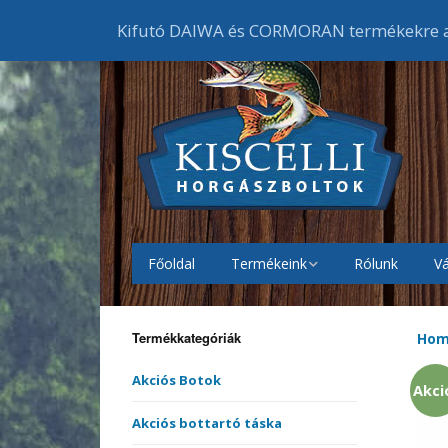
Kifutó DAIWA és CORMORAN termékekre ak
Főoldal
Termékeink
Rólunk
Vá
Akciós Botok
Bojlis
botok
Termékkategóriák
Ho
Akciós Orsók
Elsőf
Feede
orsók
Akciós Botok
Akci
Akciós Ruházat
Cipők
Akciós bottartó táska
Harcs
Harci
Gumic
orsók
melle