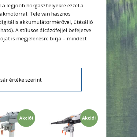
 legjobb horgászhelyekre ezzel a
nakmotorral. Tele van hasznos
digitális akkumulátormérővel, ütésálló
ató). A stílusos álcázófejjel befejezve
ját is megjelenésre bírja – mindezt
sár értéke szerint
Akció!
Akció!