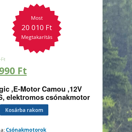
Most
20 010
Ft
Megtakarítás
0
Ft
 990
Ft
gic ,E-Motor Camou ,12V
, elektromos csónakmotor
Kosárba rakom
ia:
Csónakmotorok