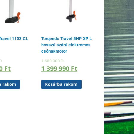
Travel 1103 CL
Torqeedo Travel 5HP XP L
hosszú szárú elektromos
csónakmotor
Ft
1 680 000
Ft
90
Ft
1 399 990
Ft
a rakom
Kosárba rakom