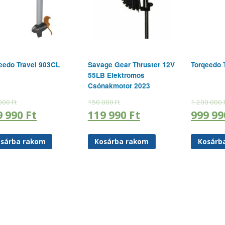
eedo Travel 903CL
Savage Gear Thruster 12V
Torqeedo 
55LB Elektromos
Csónakmotor 2023
 000
Ft
150 000
Ft
1 200 000
9 990
Ft
119 990
Ft
999 9
sárba rakom
Kosárba rakom
Kosárb