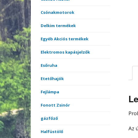
merítőnyelek
Kötöt
Csónakmotorok
Sátrak, Ernyők
Delkim termékek
Vásárlási utalvány
Egyéb Akciós termékek
Versenyládák
Elektromos kapásjelzők
Esőruha
Etetőhajók
Fejlámpa
Le
Fonott Zsinór
Pro
gázfőző
Az 
Halfüstölő