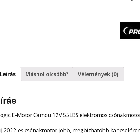
t horgok
Leírás
Máshol olcsóbb?
Vélemények (0)
írás
logic E-Motor Camou 12V 55LBS elektromos csónakmoto
új 2022-es csónakmotor jobb, megbízhatóbb kapcsolóren