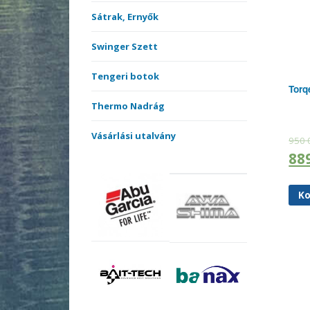
Sátrak, Ernyők
Swinger Szett
Tengeri botok
Torq
Thermo Nadrág
Vásárlási utalvány
950
88
Ko