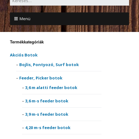
Menü
Termékkategóriák
Akciós Botok
Bojlis, Pontyozó, Surf botok
Feeder, Picker botok
3,6 m alatti feeder botok
3,6 m-s feeder botok
3,9 m-s feeder botok
4,20 m-s feeder botok