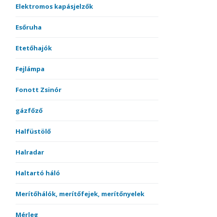
Elektromos kapásjelzők
Esőruha
Etetőhajók
Fejlámpa
Fonott Zsinór
gázfőző
Halfüstölő
Halradar
Haltartó háló
Merítőhálók, merítőfejek, merítőnyelek
Mérleg