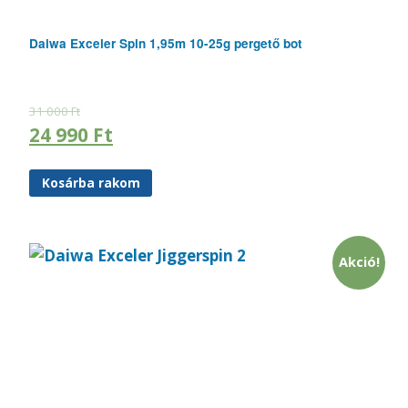
Daiwa Exceler Spin 1,95m 10-25g pergető bot
31 000
Ft
24 990
Ft
Kosárba rakom
Akció!