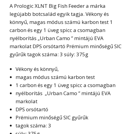
A Prologic XLNT Big Fish Feeder a márka
legújabb botcsalád egyik tagja. Vékony és
könnyű, magas módus számú karbon test 1
carbon és egy 1 üveg spicc a csomagban
nyélborítás „Urban Camo ” mintájú EVA
markolat DPS orsótartó Prémium minőségű SIC
gyűrűk tagok száma: 3 súly: 375g
Vékony és könnyű,
magas módus számú karbon test
1 carbon és egy 1 üveg spicc a csomagban
nyélborítás „Urban Camo ” mintájú EVA
markolat
DPS orsótartó
Prémium minőségű SIC gyűrűk
tagok száma: 3
súly: 375g