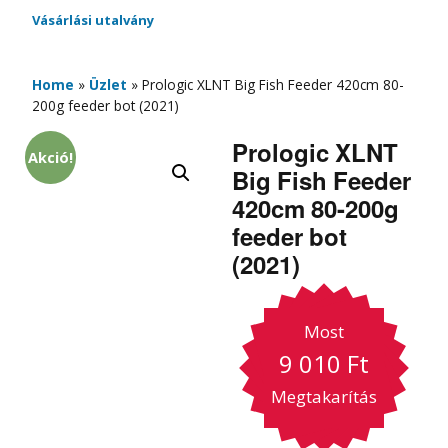
Vásárlási utalvány
Home
»
Üzlet
»
Prologic XLNT Big Fish Feeder 420cm 80-
200g feeder bot (2021)
Prologic XLNT
Akció!
Big Fish Feeder
420cm 80-200g
feeder bot
(2021)
Most
9 010
Ft
Megtakarítás