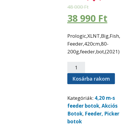
48 000
Ft
38 990
Ft
Prologic,XLNT,Big,Fish,
Feeder,420cm,80-
200g,feeder,bot,(2021)
Kosárba rakom
Kategóriák:
4,20 m-s
feeder botok
,
Akciós
Botok
,
Feeder, Picker
botok