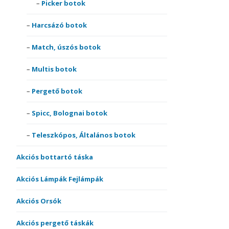
Picker botok
Harcsázó botok
Match, úszós botok
Multis botok
Pergető botok
Spicc, Bolognai botok
Teleszkópos, Általános botok
Akciós bottartó táska
Akciós Lámpák Fejlámpák
Akciós Orsók
Akciós pergető táskák