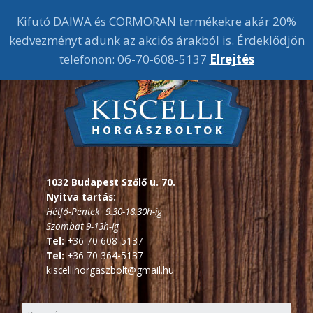
Kifutó DAIWA és CORMORAN termékekre akár 20%
kedvezményt adunk az akciós árakból is. Érdeklődjön
telefonon: 06-70-608-5137
Elrejtés
1032 Budapest Szőlő u. 70.
Nyitva tartás:
Hétfő-Péntek 9.30-18.30h-ig
Szombat 9-13h-ig
Tel:
+36 70 608-5137
Tel:
+36 70 364-5137
kiscellihorgaszbolt@gmail.hu