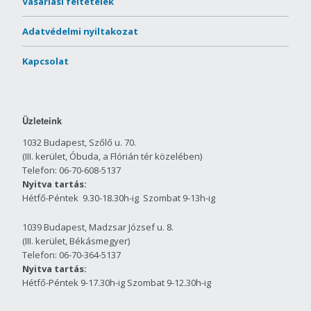
Vásárlási feltételek
Adatvédelmi nyiltakozat
Kapcsolat
Üzleteink
1032 Budapest, Szőlő u. 70.
(III. kerület, Óbuda, a Flórián tér közelében)
Telefon: 06-70-608-5137
Nyitva tartás:
Hétfő-Péntek 9.30-18.30h-ig Szombat 9-13h-ig
1039 Budapest, Madzsar József u. 8.
(III. kerület, Békásmegyer)
Telefon: 06-70-364-5137
Nyitva tartás:
Hétfő-Péntek 9-17.30h-ig Szombat 9-12.30h-ig